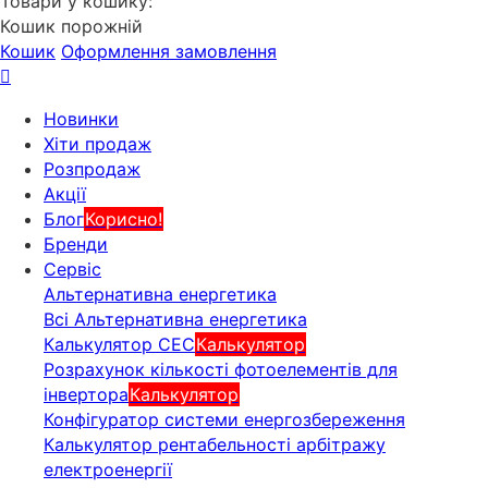
Товари у кошику:
Кошик порожній
Кошик
Оформлення замовлення
Новинки
Хіти продаж
Розпродаж
Акції
Блог
Корисно!
Бренди
Сервіс
Альтернативна енергетика
Всі Альтернативна енергетика
Калькулятор СЕС
Калькулятор
Розрахунок кількості фотоелементів для
інвертора
Калькулятор
Конфігуратор системи енергозбереження
Калькулятор рентабельності арбітражу
електроенергії