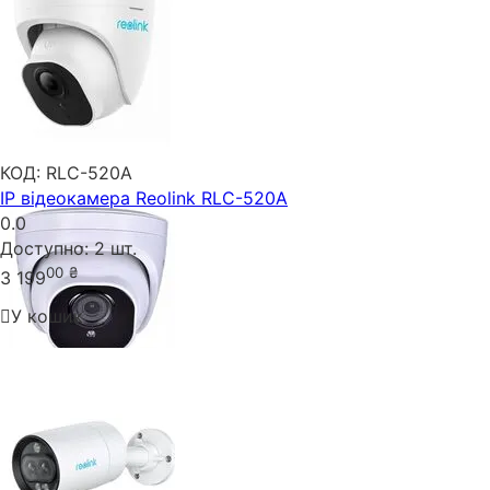
КОД:
RLC-520A
IP відеокамера Reolink RLC-520A
0.0
Доступно:
2 шт.
00
₴
3 199
У кошик