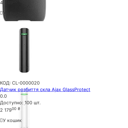
00
₴
4 349
У кошик
КОД:
CL-0000020
Датчик розбиття скла Ajax GlassProtect
0.0
Доступно:
100 шт.
00
₴
2 179
У кошик