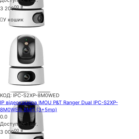
Доступно:
1 шт.
00
₴
3 200
У кошик
КОД:
IPC-S2XP-8M0WED
IP відеокамера IMOU P&T Ranger Dual IPC-S2XP-
8M0WED 8МП (3+5mp)
0.0
Доступно:
1 шт.
00
₴
3 000