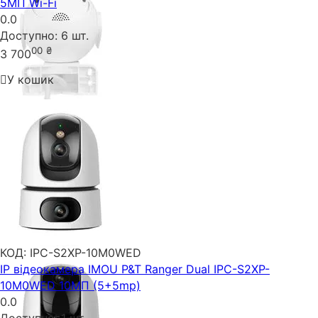
5МП Wi-Fi
0.0
Доступно:
6 шт.
00
₴
3 700
У кошик
КОД:
IPC-S2XP-10M0WED
IP відеокамера IMOU P&T Ranger Dual IPC-S2XP-
10M0WED 10МП (5+5mp)
0.0