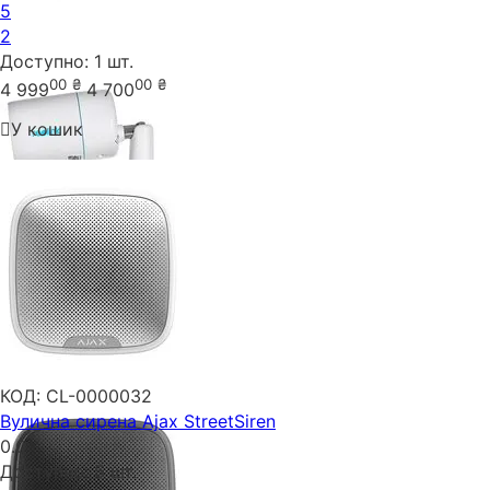
5
2
Доступно:
1 шт.
00
₴
00
₴
4 999
4 700
У кошик
КОД:
CL-0000032
Вулична сирена Ajax StreetSiren
0.0
Доступно:
5 шт.