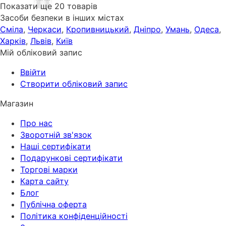
Показати ще 20 товарів
Засоби безпеки в інших містах
Сміла
,
Черкаси
,
Кропивницький
,
Дніпро
,
Умань
,
Одеса
,
Харків
,
Львів
,
Київ
Мій обліковий запис
Ввійти
Створити обліковий запис
Магазин
Про нас
Зворотній зв'язок
Наші сертифікати
Подарункові сертифікати
Торгові марки
Карта сайту
Блог
Публічна оферта
Політика конфіденційності