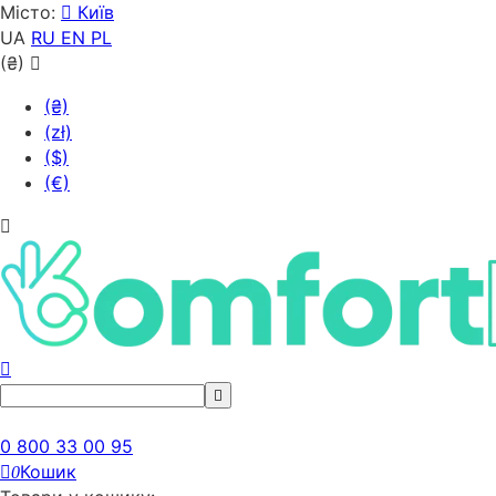
Місто:
Київ
UA
RU
EN
PL
(₴)
(₴)
(zł)
($)
(€)
0 800 33 00 95
Кошик
0