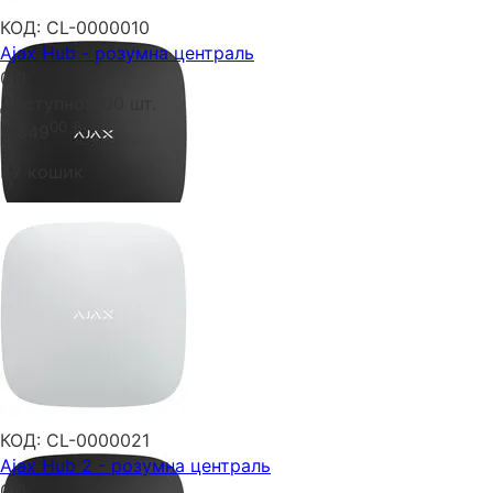
КОД:
CL-0000010
Ajax Hub - розумна централь
0.0
Доступно:
100 шт.
00
₴
6 849
У кошик
КОД:
CL-0000021
Ajax Hub 2 - розумна централь
0.0