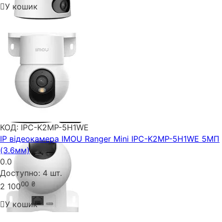
У кошик
КОД:
IPC-K2MP-5H1WE
IP відеокамера IMOU Ranger Mini IPC-K2MP-5H1WE 5МП
(3.6мм)
0.0
Доступно:
4 шт.
00
₴
2 100
У кошик