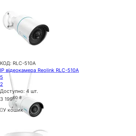
КОД:
RLC-510A
IP відеокамера Reolink RLC-510A
5
2
Доступно:
4 шт.
00
₴
3 199
У кошик