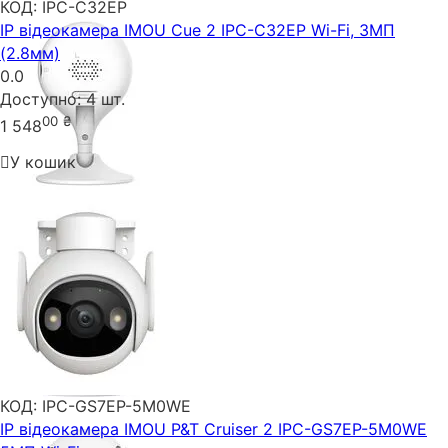
КОД:
IPC-C32EP
IP відеокамера IMOU Cue 2 IPC-C32EP Wi-Fi, 3МП
(2.8мм)
0.0
Доступно:
4 шт.
00
₴
1 548
У кошик
КОД:
IPC-GS7EP-5M0WE
IP відеокамера IMOU P&T Cruiser 2 IPC-GS7EP-5M0WE