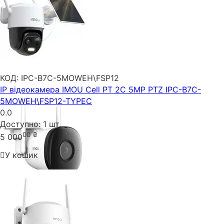
КОД:
IPC-B7C-5MOWEH\FSP12
IP відеокамера IMOU Cell PT 2C 5MP PTZ IPC-B7C-
5MOWEH\FSP12-TYPEC
0.0
Доступно:
1 шт.
00
₴
5 000
У кошик