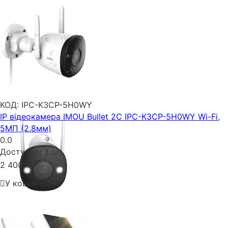
КОД:
IPC-K3CP-5H0WY
IP відеокамера IMOU Bullet 2C IPC-K3CP-5H0WY Wi-Fi,
5МП (2.8мм)
0.0
Доступно:
3 шт.
00
₴
2 400
У кошик