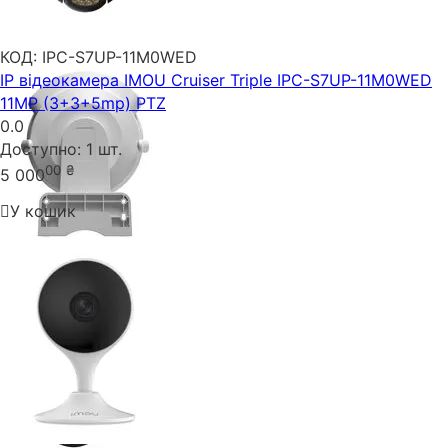
КОД:
IPC-S7UP-11M0WED
IP відеокамера IMOU Cruiser Triple IPC-S7UP-11M0WED
11MP (3+3+5mp) PTZ
0.0
Доступно:
1 шт.
00
₴
5 000
У кошик