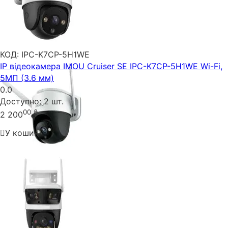
КОД:
IPC-K7CP-5H1WE
IP відеокамера IMOU Cruiser SE IPC-K7CP-5H1WE Wi-Fi,
5МП (3.6 мм)
0.0
Доступно:
2 шт.
00
₴
2 200
У кошик