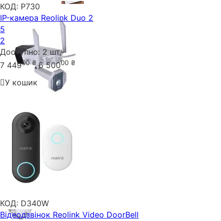
КОД:
P730
IP-камера Reolink Duo 2
5
2
Доступно:
2 шт.
00
₴
00
₴
7 449
6 500
У кошик
КОД:
D340W
Відеодзвінок Reolink Video DoorBell