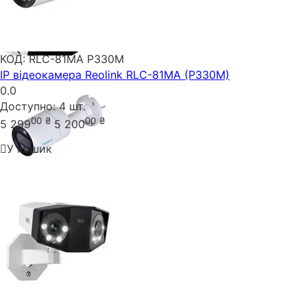
КОД:
RLC-81MA P330M
IP відеокамера Reolink RLC-81MA (P330M)
0.0
Доступно:
4 шт.
00
₴
00
₴
5 299
5 200
У кошик