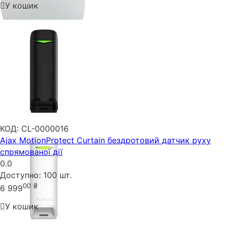
У кошик
КОД:
CL-0000016
Ajax MotionProtect Curtain бездротовий датчик руху
спрямованої дії
0.0
Доступно:
100 шт.
00
₴
6 999
У кошик