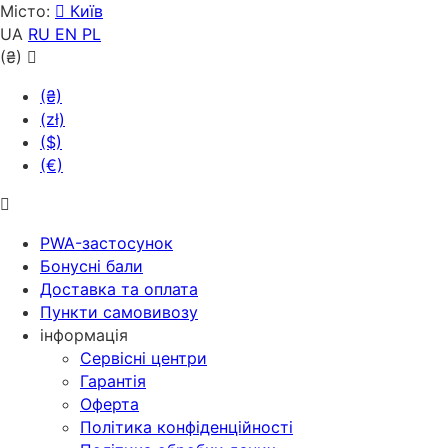
Місто:
Київ
UA
RU
EN
PL
(₴)
(₴)
(zł)
($)
(€)
PWA-застосунок
Бонусні бали
Доставка та оплата
Пункти самовивозу
інформація
Сервісні центри
Гарантія
Оферта
Політика конфіденційності