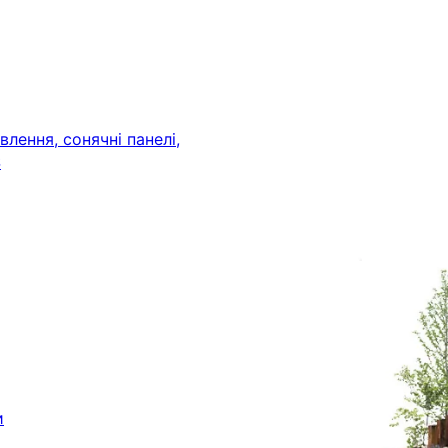
лення, сонячні панелі,
S
и