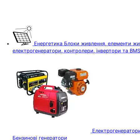
Енергетика
Блоки живлення, елементи жив
електрогенератори, контролери, інвертори та BM
Електрогенератор
Бензинові генератори