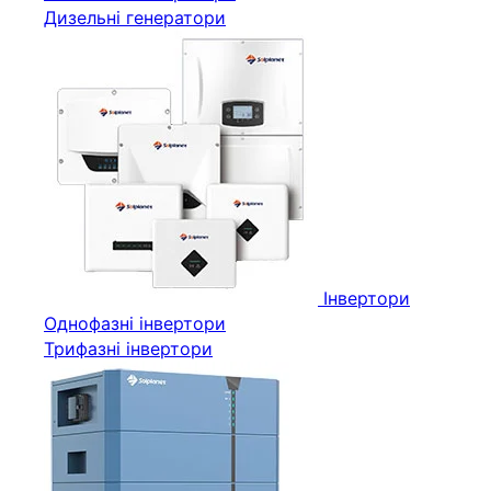
Дизельні генератори
Інвертори
Однофазні інвертори
Трифазні інвертори