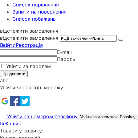
Cписок порівняння
Запити на повернення
Список побажань
відстежити замовлення
відстежити замовлення
Ввійти
Реєстрація
E-mail
Пароль
Увійти за паролем
Продовжити
або
Увійти через соц. мережу:
Увійти за номером телефону
Увійти за допомогою Passkey
Кошик
0
Товари у кошику:
Кошик порожній