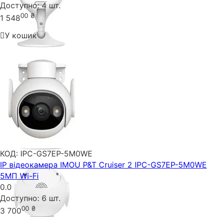
Доступно:
4 шт.
00
₴
1 548
У кошик
КОД:
IPC-GS7EP-5M0WE
IP відеокамера IMOU P&T Cruiser 2 IPC-GS7EP-5M0WE
5МП Wi-Fi
0.0
Доступно:
6 шт.
00
₴
3 700