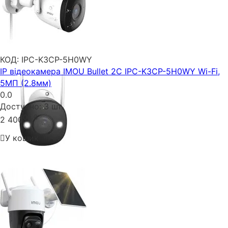
КОД:
IPC-K3CP-5H0WY
IP відеокамера IMOU Bullet 2C IPC-K3CP-5H0WY Wi-Fi,
5МП (2.8мм)
0.0
Доступно:
3 шт.
00
₴
2 400
У кошик