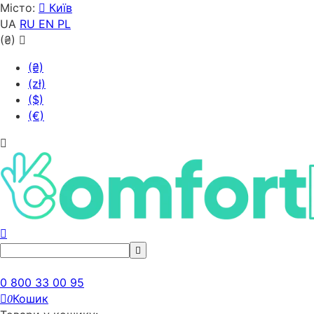
Місто:
Київ
UA
RU
EN
PL
(₴)
(₴)
(zł)
($)
(€)
0 800 33 00 95
Кошик
0