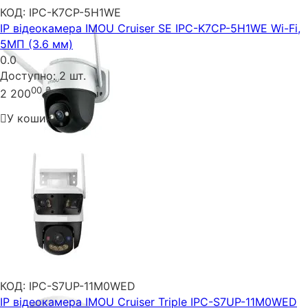
КОД:
IPC-K7CP-5H1WE
IP відеокамера IMOU Cruiser SE IPC-K7CP-5H1WE Wi-Fi,
5МП (3.6 мм)
0.0
Доступно:
2 шт.
00
₴
2 200
У кошик
КОД:
IPC-S7UP-11M0WED
IP відеокамера IMOU Cruiser Triple IPC-S7UP-11M0WED