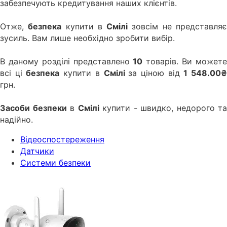
забезпечують кредитування наших клієнтів.
Отже,
безпека
купити в
Смілі
зовсім не представля
зусиль. Вам лише необхідно зробити вибір.
В даному розділі представлено
10
товарів. Ви может
всі ці
безпека
купити в
Смілі
за ціною від
1 548.00
грн.
Засоби безпеки
в
Смілі
купити - швидко, недорого та
надійно.
Відеоспостереження
Датчики
Системи безпеки