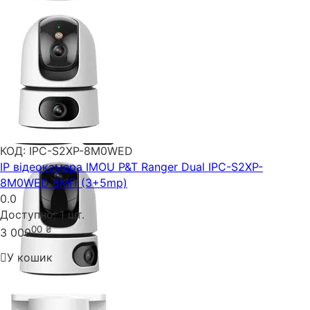
КОД:
IPC-S2XP-8M0WED
IP відеокамера IMOU P&T Ranger Dual IPC-S2XP-
8M0WED 8МП (3+5mp)
0.0
Доступно:
1 шт.
00
₴
3 000
У кошик