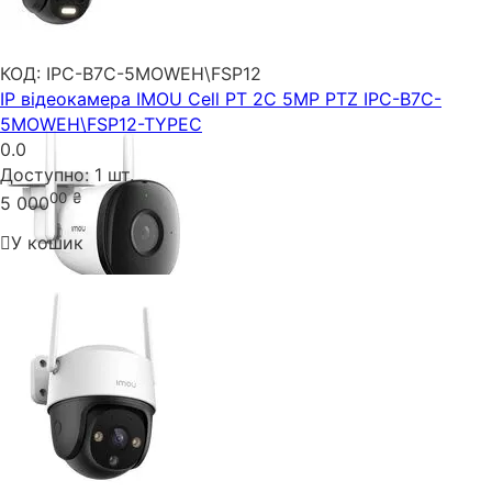
КОД:
IPC-B7C-5MOWEH\FSP12
IP відеокамера IMOU Cell PT 2C 5MP PTZ IPC-B7C-
5MOWEH\FSP12-TYPEC
0.0
Доступно:
1 шт.
00
₴
5 000
У кошик