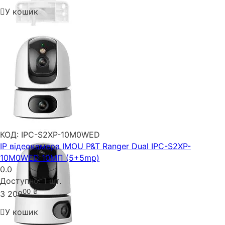
У кошик
КОД:
IPC-S2XP-10M0WED
IP відеокамера IMOU P&T Ranger Dual IPC-S2XP-
10M0WED 10МП (5+5mp)
0.0
Доступно:
1 шт.
00
₴
3 200
У кошик