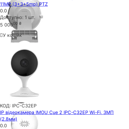
11MP (3+3+5mp) PTZ
0.0
Доступно:
1 шт.
00
₴
5 000
У кошик
КОД:
IPC-C32EP
IP відеокамера IMOU Cue 2 IPC-C32EP Wi-Fi, 3МП
(2.8мм)
0.0