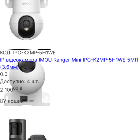
КОД:
IPC-K2MP-5H1WE
IP відеокамера IMOU Ranger Mini IPC-K2MP-5H1WE 5МП
(3.6мм)
0.0
Доступно:
4 шт.
00
₴
2 100
У кошик