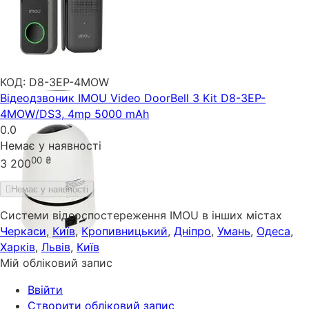
КОД:
D8-3EP-4MOW
Відеодзвоник IMOU Video DoorBell 3 Kit D8-3EP-
4MOW/DS3, 4mp 5000 mAh
0.0
Немає у наявності
00
₴
3 200
Немає у наявності
Системи відеоспостереження IMOU в інших містах
Черкаси
,
Київ
,
Кропивницький
,
Дніпро
,
Умань
,
Одеса
,
Харків
,
Львів
,
Київ
Мій обліковий запис
Ввійти
Створити обліковий запис