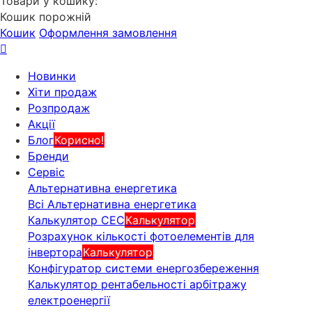
Товари у кошику:
Кошик порожній
Кошик
Оформлення замовлення
Новинки
Хіти продаж
Розпродаж
Акції
Блог
Корисно!
Бренди
Сервіс
Альтернативна енергетика
Всі Альтернативна енергетика
Калькулятор СЕС
Калькулятор
Розрахунок кількості фотоелементів для
інвертора
Калькулятор
Конфігуратор системи енергозбереження
Калькулятор рентабельності арбітражу
електроенергії