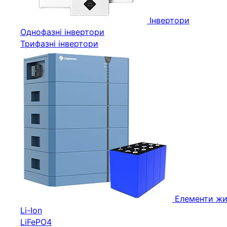
Інвертори
Однофазні інвертори
Трифазні інвертори
Елементи жи
Li-Ion
LiFePO4