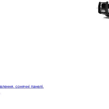
лення, сонячні панелі,
S