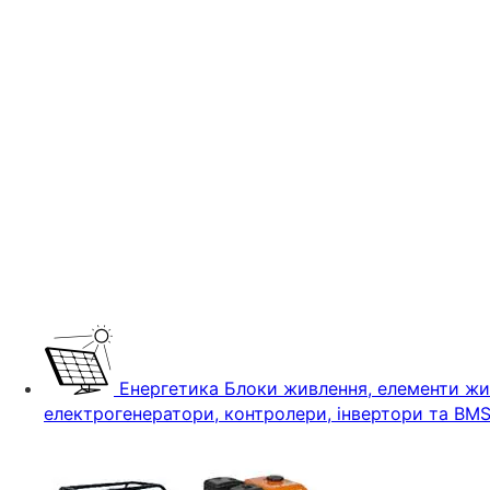
Енергетика
Блоки живлення, елементи жив
електрогенератори, контролери, інвертори та BM