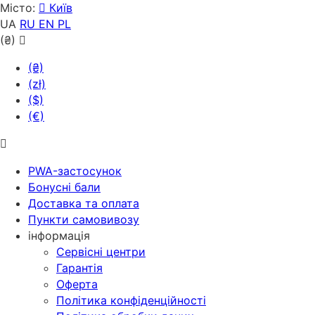
Місто:
Київ
UA
RU
EN
PL
(₴)
(₴)
(zł)
($)
(€)
PWA-застосунок
Бонусні бали
Доставка та оплата
Пункти самовивозу
інформація
Сервісні центри
Гарантія
Оферта
Політика конфіденційності