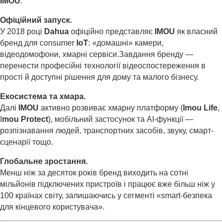
IMOU
.
Офіційний запуск.
У 2018 році
Dahua
офіційно представляє
IMOU
як власний
бренд для consumer
IoT
: «домашні» камери,
відеодомофони, хмарні сервіси.Завдання бренду —
перенести професійні технології відеоспостереження в
прості й доступні рішення для дому та малого бізнесу.
Екосистема та хмара.
Далі
IMOU
активно розвиває хмарну платформу (
Imou Life
,
I
mou Protect
), мобільний застосунок та AI-функції —
розпізнавання людей, транспортних засобів, звуку, смарт-
сценарії тощо.
Глобальне зростання.
Менш ніж за десяток років бренд виходить на сотні
мільйонів підключених пристроїв і працює вже більш ніж у
100 країнах світу, залишаючись у сегменті «smart-безпека
для кінцевого користувача».