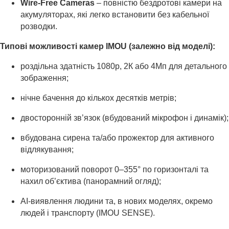
Wire-Free Cameras
– повністю бездротові камери на
акумуляторах, які легко встановити без кабельної
розводки.
Типові можливості камер IMOU (залежно від моделі):
роздільна здатність 1080p, 2К або 4Мп для детального
зображення;
нічне бачення до кількох десятків метрів;
двосторонній зв’язок (вбудований мікрофон і динамік);
вбудована сирена та/або прожектор для активного
відлякування;
моторизований поворот 0–355° по горизонталі та
нахил об’єктива (панорамний огляд);
AI-виявлення людини та, в нових моделях, окремо
людей і транспорту (IMOU SENSE).