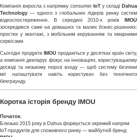
Компанія виросла з напрямку consumer
IoT
у складі
Dahua
Technology
— одного з глобальних лідерів ринку систем
відеоспостереження. В середині 2010-х років
IMOU
зосередився саме на домашніх та малих бізнес-рішеннях:
простих у монтажі, з мобільним керуванням та хмарними
сервісами.
Сьогодні продукти
IMOU
продаються у десятках країн світу,
а компанія декларує фокус на інноваціях, користувацькому
досвіді та низькому порозі входу — щоб систему безпеки
міг налаштувати навіть користувач без технічного
бекграунду.
Коротка історія бренду IMOU
Початок.
Близько 2015 року в Dahua формується окремий напрям
IoT-продуктів для споживчого ринку — майбутній бренд