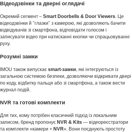
Відеодзвінки та дверні оглядачі
Окремий сегмент –
Smart Doorbells & Door Viewers
. Це
відеодзвінки й "глазки" з камерою, які дозволяють бачити
відвідувачів зі смартфона, відповідати голосом і
записувати відео при натисканні кнопки чи спрацьовуванні
руху.
Розумні замки
IMOU також випускає
smart-замки
, які інтегруються із
загальною системою безпеки, дозволяючи відкривати двері
по коду, відбитку пальця або зі смартфона, а також вести
журнал подій.
NVR та готові комплекти
Для тих, кому потрібен класичний підхід із локальним
записом, бренд пропонує
NVR & Kits
— відеореєстратори
та комплекти «камери +
NVR
». Вони поєднують простоту