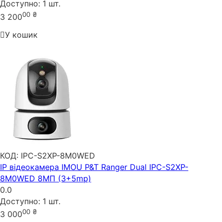
Доступно:
1 шт.
00
₴
3 200
У кошик
КОД:
IPC-S2XP-8M0WED
IP відеокамера IMOU P&T Ranger Dual IPC-S2XP-
8M0WED 8МП (3+5mp)
0.0
Доступно:
1 шт.
00
₴
3 000