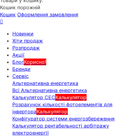
Товари у кошику:
Кошик порожній
Кошик
Оформлення замовлення
Новинки
Хіти продаж
Розпродаж
Акції
Блог
Корисно!
Бренди
Сервіс
Альтернативна енергетика
Всі Альтернативна енергетика
Калькулятор СЕС
Калькулятор
Розрахунок кількості фотоелементів для
інвертора
Калькулятор
Конфігуратор системи енергозбереження
Калькулятор рентабельності арбітражу
електроенергії