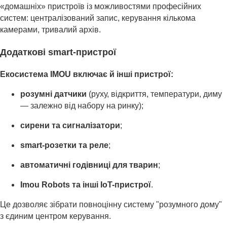
«домашніх» пристроїв із можливостями професійних
систем: централізований запис, керування кількома
камерами, тривалий архів.
Додаткові smart-пристрої
Екосистема IMOU включає й інші пристрої:
розумні датчики
(руху, відкриття, температури, диму
— залежно від набору на ринку);
сирени та сигналізатори
;
smart-розетки та реле
;
автоматичні годівниці для тварин
;
Imou Robots та інші IoT-пристрої
.
Це дозволяє зібрати повноцінну систему "розумного дому"
з єдиним центром керування.