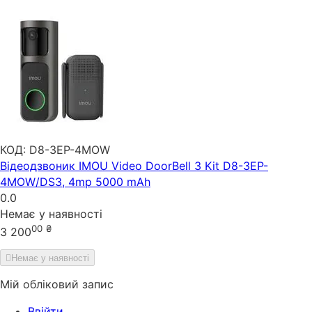
КОД:
D8-3EP-4MOW
Відеодзвоник IMOU Video DoorBell 3 Kit D8-3EP-
4MOW/DS3, 4mp 5000 mAh
0.0
Немає у наявності
00
₴
3 200
Немає у наявності
Мій обліковий запис
Ввійти