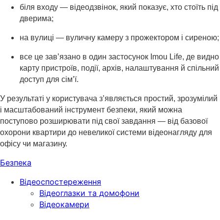
біля входу — відеодзвінок, який показує, хто стоїть під
дверима;
на вулиці — вуличну камеру з прожектором і сиреною;
все це зав’язано в один застосунок Imou Life, де видно
карту пристроїв, події, архів, налаштування й спільний
доступ для сім’ї.
У результаті у користувача з’являється простий, зрозумілий
і масштабований інструмент безпеки, який можна
поступово розширювати під свої завдання — від базової
охорони квартири до невеликої системи відеонагляду для
офісу чи магазину.
Безпека
Відеоспостереження
Відеоглазки та домофони
Відеокамери