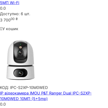
5МП Wi-Fi
0.0
Доступно:
6 шт.
00
₴
3 700
У кошик
КОД:
IPC-S2XP-10M0WED
IP відеокамера IMOU P&T Ranger Dual IPC-S2XP-
10M0WED 10МП (5+5mp)
0.0