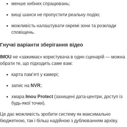
менше хибних спрацювань;
вищі шанси не пропустити реальну подію;
можливість налаштувати окремі зони та розклади
сповіщень.
Гнучкі варіанти зберігання відео
IMOU
не «зажимає» користувача в один сценарій — можна
обрати те, що підходить саме вам:
карта пам’яті у камері;
запис на
NVR
;
хмара
Imou Protect
(захищені дата-центри, доступ із
будь-якої точки).
Це дає можливість зробити систему як максимально
бюджетною, так і більш надійною з дублюванням архіву.