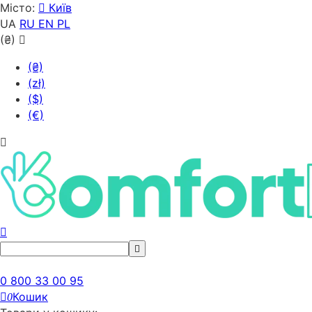
Місто:
Київ
UA
RU
EN
PL
(₴)
(₴)
(zł)
($)
(€)
0 800 33 00 95
Кошик
0