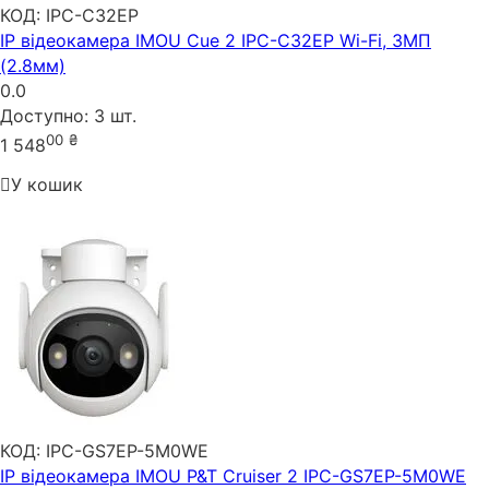
КОД:
IPC-C32EP
IP відеокамера IMOU Cue 2 IPC-C32EP Wi-Fi, 3МП
(2.8мм)
0.0
Доступно:
3 шт.
00
₴
1 548
У кошик
КОД:
IPC-GS7EP-5M0WE
IP відеокамера IMOU P&T Cruiser 2 IPC-GS7EP-5M0WE