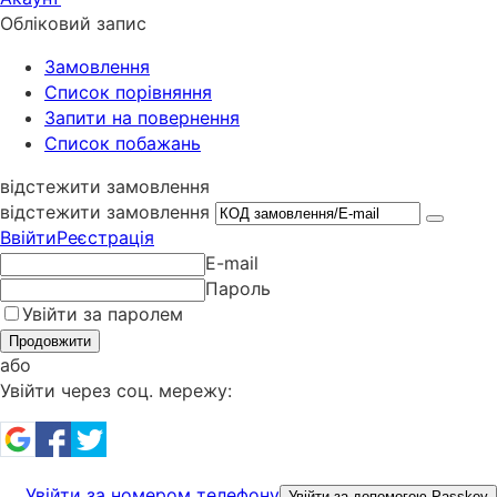
Обліковий запис
Замовлення
Cписок порівняння
Запити на повернення
Список побажань
відстежити замовлення
відстежити замовлення
Ввійти
Реєстрація
E-mail
Пароль
Увійти за паролем
Продовжити
або
Увійти через соц. мережу:
Увійти за номером телефону
Увійти за допомогою Passkey