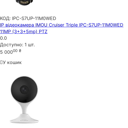
КОД:
IPC-S7UP-11M0WED
IP відеокамера IMOU Cruiser Triple IPC-S7UP-11M0WED
11MP (3+3+5mp) PTZ
0.0
Доступно:
1 шт.
00
₴
5 000
У кошик