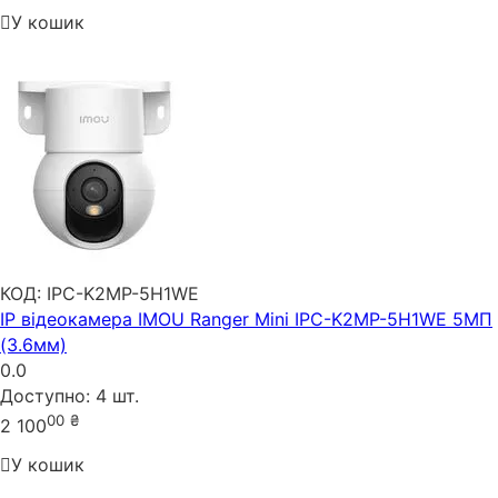
У кошик
КОД:
IPC-K2MP-5H1WE
IP відеокамера IMOU Ranger Mini IPC-K2MP-5H1WE 5МП
(3.6мм)
0.0
Доступно:
4 шт.
00
₴
2 100
У кошик