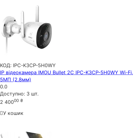
КОД:
IPC-K3CP-5H0WY
IP відеокамера IMOU Bullet 2C IPC-K3CP-5H0WY Wi-Fi,
5МП (2.8мм)
0.0
Доступно:
3 шт.
00
₴
2 400
У кошик