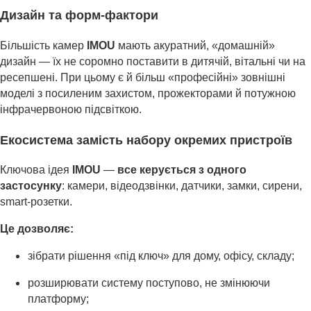
Дизайн та форм-фактори
Більшість камер
IMOU
мають акуратний, «домашній»
дизайн — їх не соромно поставити в дитячій, вітальні чи на
ресепшені. При цьому є й більш «професійні» зовнішні
моделі з посиленим захистом, прожекторами й потужною
інфрачервоною підсвіткою.
Екосистема замість набору окремих пристроїв
Ключова ідея
IMOU
—
все керується з одного
застосунку
: камери, відеодзвінки, датчики, замки, сирени,
smart-розетки.
Це дозволяє:
зібрати рішення «під ключ» для дому, офісу, складу;
розширювати систему поступово, не змінюючи
платформу;