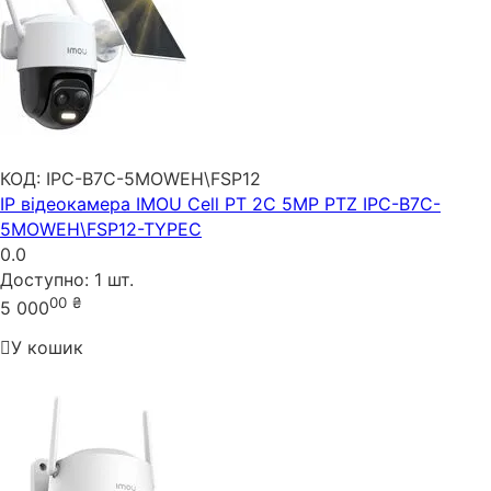
КОД:
IPC-B7C-5MOWEH\FSP12
IP відеокамера IMOU Cell PT 2C 5MP PTZ IPC-B7C-
5MOWEH\FSP12-TYPEC
0.0
Доступно:
1 шт.
00
₴
5 000
У кошик