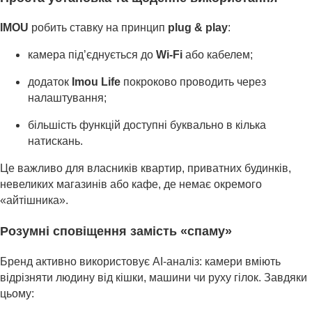
IMOU
робить ставку на принцип
plug & play
:
камера під’єднується до
Wi-Fi
або кабелем;
додаток
Imou Life
покроково проводить через
налаштування;
більшість функцій доступні буквально в кілька
натискань.
Це важливо для власників квартир, приватних будинків,
невеликих магазинів або кафе, де немає окремого
«айтішника».
Розумні сповіщення замість «спаму»
Бренд активно використовує AI-аналіз: камери вміють
відрізняти людину від кішки, машини чи руху гілок. Завдяки
цьому: