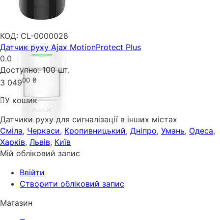
КОД:
CL-0000028
Датчик руху Ajax MotionProtect Plus
0.0
Доступно:
100 шт.
00
₴
3 049
У кошик
Датчики руху для сигналізації в інших містах
Сміла
,
Черкаси
,
Кропивницький
,
Дніпро
,
Умань
,
Одеса
,
Харків
,
Львів
,
Київ
Мій обліковий запис
Ввійти
Створити обліковий запис
Магазин