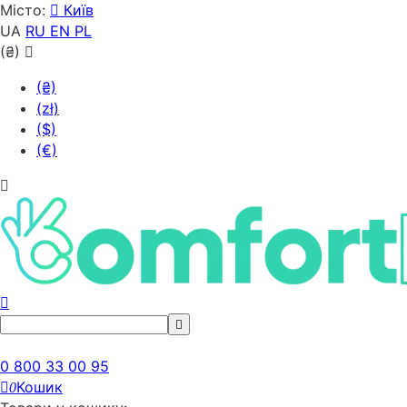
Місто:
Київ
UA
RU
EN
PL
(₴)
(₴)
(zł)
($)
(€)
0 800 33 00 95
Кошик
0