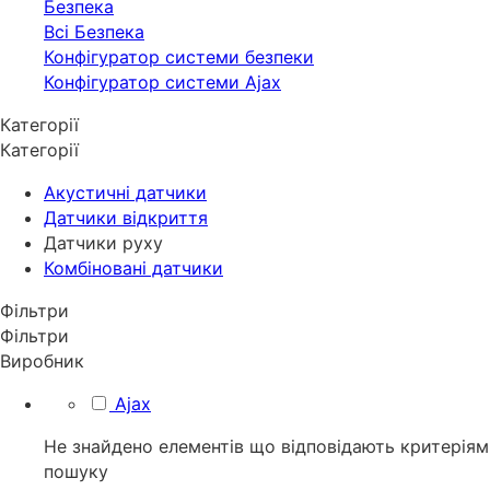
Безпека
Всі Безпека
Конфігуратор системи безпеки
Конфігуратор системи Ajax
Категорії
Категорії
Акустичні датчики
Датчики відкриття
Датчики руху
Комбіновані датчики
Фільтри
Фільтри
Виробник
Ajax
Не знайдено елементів що відповідають критеріям
пошуку