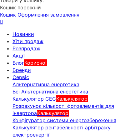
Товари у кошику:
Кошик порожній
Кошик
Оформлення замовлення
Новинки
Хіти продаж
Розпродаж
Акції
Блог
Корисно!
Бренди
Сервіс
Альтернативна енергетика
Всі Альтернативна енергетика
Калькулятор СЕС
Калькулятор
Розрахунок кількості фотоелементів для
інвертора
Калькулятор
Конфігуратор системи енергозбереження
Калькулятор рентабельності арбітражу
електроенергії