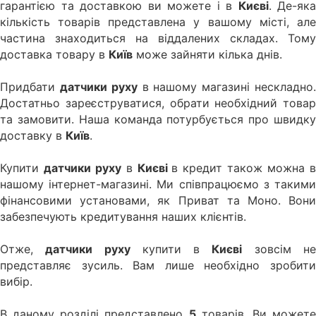
гарантією та доставкою ви можете і в
Києві
. Де-яка
кількість товарів представлена у вашому місті, але
частина знаходиться на віддалених складах. Тому
доставка товару в
Київ
може зайняти кілька днів.
Придбати
датчики руху
в нашому магазині нескладно
Достатньо зареєструватися, обрати необхідний товар
та замовити. Наша команда потурбується про швидку
доставку в
Київ
.
Купити
датчики руху
в
Києві
в кредит також можна 
нашому інтернет-магазині. Ми співпрацюємо з такими
фінансовими установами, як Приват та Моно. Вони
забезпечують кредитування наших клієнтів.
Отже,
датчики руху
купити в
Києві
зовсім н
представляє зусиль. Вам лише необхідно зробити
вибір.
В даному розділі представлено
5
товарів. Ви может