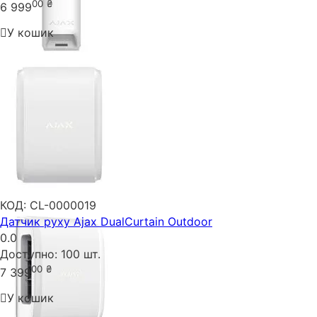
00
₴
6 999
У кошик
КОД:
CL-0000019
Датчик руху Ajax DualCurtain Outdoor
0.0
Доступно:
100 шт.
00
₴
7 399
У кошик