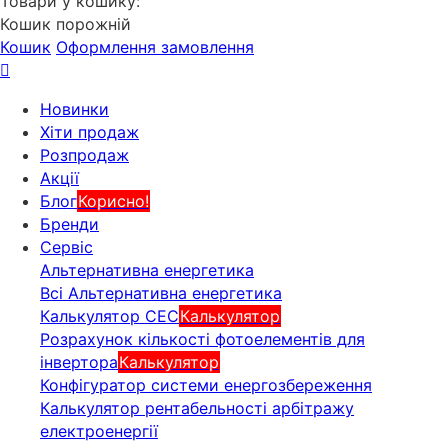
Товари у кошику:
Кошик порожній
Кошик
Оформлення замовлення
Новинки
Хіти продаж
Розпродаж
Акції
Блог
Корисно!
Бренди
Сервіс
Альтернативна енергетика
Всі Альтернативна енергетика
Калькулятор СЕС
Калькулятор
Розрахунок кількості фотоелементів для
інвертора
Калькулятор
Конфігуратор системи енергозбереження
Калькулятор рентабельності арбітражу
електроенергії