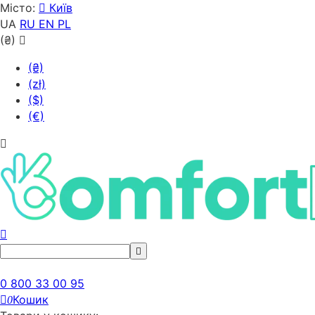
Місто:
Київ
UA
RU
EN
PL
(₴)
(₴)
(zł)
($)
(€)
0 800 33 00 95
Кошик
0