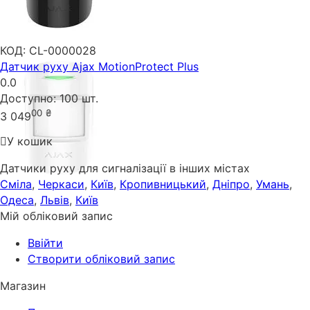
КОД:
CL-0000028
Датчик руху Ajax MotionProtect Plus
0.0
Доступно:
100 шт.
00
₴
3 049
У кошик
Датчики руху для сигналізації в інших містах
Сміла
,
Черкаси
,
Київ
,
Кропивницький
,
Дніпро
,
Умань
,
Одеса
,
Львів
,
Київ
Мій обліковий запис
Ввійти
Створити обліковий запис
Магазин