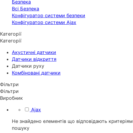
Безпека
Всі Безпека
Конфігуратор системи безпеки
Конфігуратор системи Ajax
Категорії
Категорії
Акустичні датчики
Датчики відкриття
Датчики руху
Комбіновані датчики
Фільтри
Фільтри
Виробник
Ajax
Не знайдено елементів що відповідають критеріям
пошуку