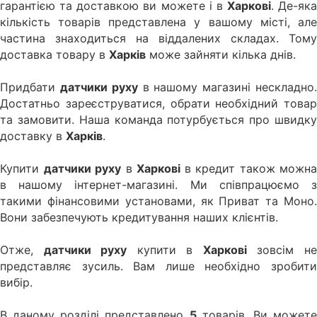
гарантією та доставкою ви можете і в
Харкові
. Де-яка
кількість товарів представлена у вашому місті, але
частина знаходиться на віддалених складах. Тому
доставка товару в
Харків
може зайняти кілька днів.
Придбати
датчики руху
в нашому магазині нескладно
Достатньо зареєструватися, обрати необхідний товар
та замовити. Наша команда потурбується про швидку
доставку в
Харків
.
Купити
датчики руху
в
Харкові
в кредит також можна
в нашому інтернет-магазині. Ми співпрацюємо з
такими фінансовими установами, як Приват та Моно.
Вони забезпечують кредитування наших клієнтів.
Отже,
датчики руху
купити в
Харкові
зовсім н
представляє зусиль. Вам лише необхідно зробити
вибір.
В даному розділі представлено
5
товарів. Ви может