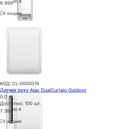
00
₴
6 999
У кошик
КОД:
CL-0000019
Датчик руху Ajax DualCurtain Outdoor
0.0
Доступно:
100 шт.
00
₴
7 399
У кошик