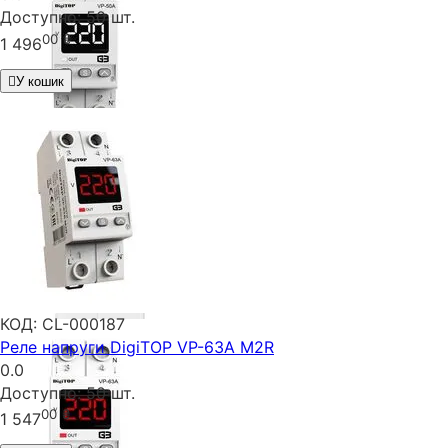
Доступно:
50 шт.
00
₴
1 496
У кошик
КОД:
CL-000187
Реле напруги DigiTOP VP-63A M2R
0.0
Доступно:
50 шт.
00
₴
1 547