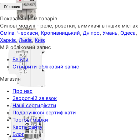
У кошик
Показати ще 9 товарів
Силові модулі - реле, розетки, вимикачі в інших містах
Сміла
,
Черкаси
,
Кропивницький
,
Дніпро
,
Умань
,
Одеса
,
Харків
,
Львів
,
Київ
Мій обліковий запис
Ввійти
Створити обліковий запис
Магазин
Про нас
Зворотній зв'язок
Наші сертифікати
Подарункові сертифікати
Торгові марки
Карта сайту
Блог