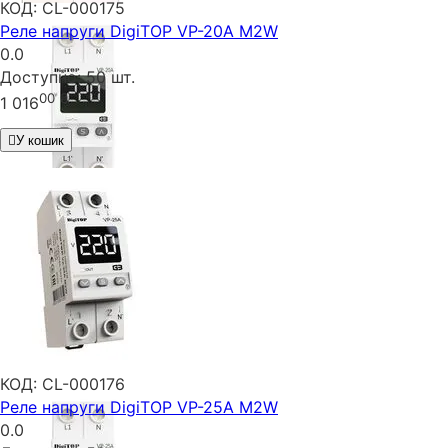
КОД:
CL-000175
Реле напруги DigiTOP VP-20A M2W
0.0
Доступно:
50 шт.
00
₴
1 016
У кошик
КОД:
CL-000176
Реле напруги DigiTOP VP-25A M2W
0.0