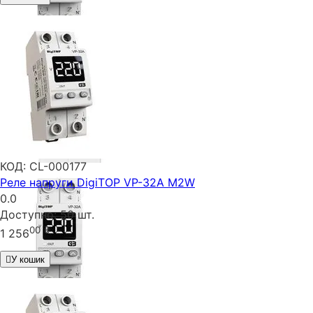
КОД:
CL-000177
Реле напруги DigiTOP VP-32A M2W
0.0
Доступно:
50 шт.
00
₴
1 256
У кошик