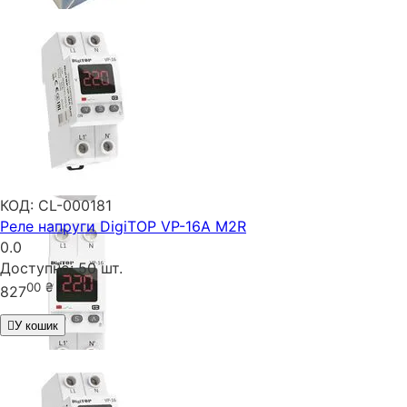
КОД:
CL-000181
Реле напруги DigiTOP VP-16A M2R
0.0
Доступно:
50 шт.
00
₴
827
У кошик