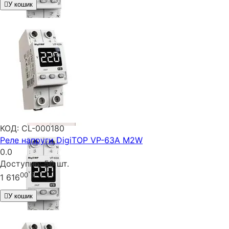
У кошик
КОД:
CL-000180
Реле напруги DigiTOP VP-63A M2W
0.0
Доступно:
50 шт.
00
₴
1 616
У кошик