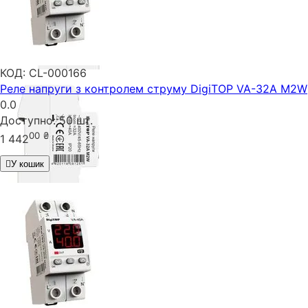
КОД:
CL-000166
Реле напруги з контролем струму DigiTOP VA-32A M2W
0.0
Доступно:
50 шт.
00
₴
1 442
У кошик