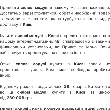
Придбати
силові модулі
в нашому магазині нескладно
Достатньо зареєструватися, обрати необхідний товар
та замовити. Наша команда потурбується про швидку
доставку в
Київ
.
Купити
силові модулі
в
Києві
в кредит також можна 
нашому інтернет-магазині. Ми співпрацюємо з такими
фінансовими установами, як Приват та Моно. Вони
забезпечують кредитування наших клієнтів.
Отже,
силові модулі
купити в
Києві
зовсім н
представляє зусиль. Вам лише необхідно зробити
вибір.
В даному розділі представлено
29
товарів. Ви может
всі ці
силові модулі
купити в
Києві
за ціною
від
280.00₴
грн.
Силові модулі - реле, розетки, вимикачі
в
Києві
купити