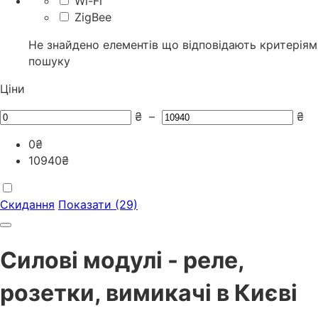
Wi-Fi
ZigBee
Не знайдено елементів що відповідають критеріям
пошуку
Ціни
₴
–
₴
0
₴
10940
₴
Скидання
Показати (29)
Силові модулі - реле,
розетки, вимикачі в Києві