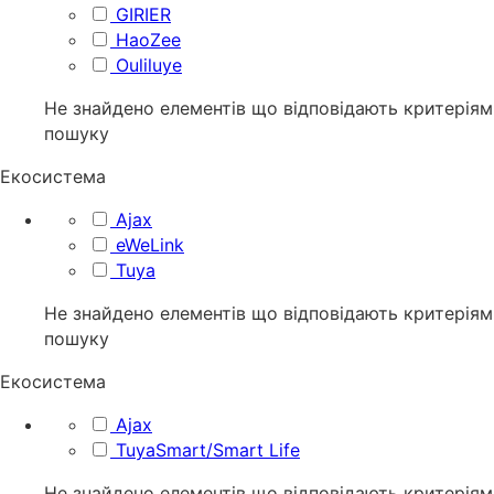
GIRIER
HaoZee
Ouliluye
Не знайдено елементів що відповідають критеріям
пошуку
Екосистема
Ajax
eWeLink
Tuya
Не знайдено елементів що відповідають критеріям
пошуку
Екосистема
Ajax
TuyaSmart/Smart Life
Не знайдено елементів що відповідають критеріям