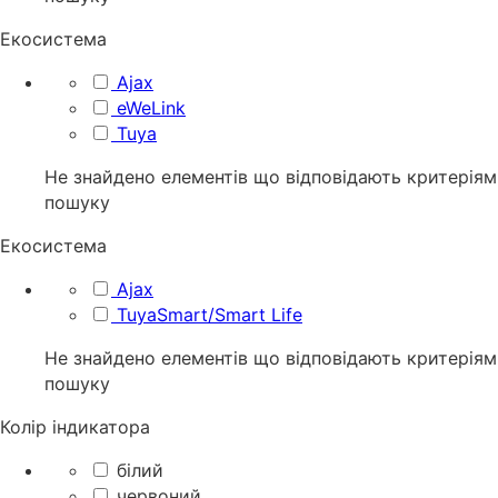
Екосистема
Ajax
eWeLink
Tuya
Не знайдено елементів що відповідають критеріям
пошуку
Екосистема
Ajax
TuyaSmart/Smart Life
Не знайдено елементів що відповідають критеріям
пошуку
Колір індикатора
білий
червоний