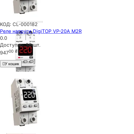
КОД:
CL-000182
Реле напруги DigiTOP VP-20A M2R
0.0
Доступно:
50 шт.
00
₴
947
У кошик