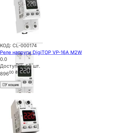
КОД:
CL-000174
Реле напруги DigiTOP VP-16A M2W
0.0
Доступно:
50 шт.
00
₴
896
У кошик