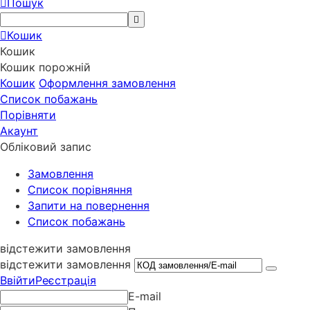
Пошук
Кошик
Кошик
Кошик порожній
Кошик
Оформлення замовлення
Список побажань
Порівняти
Акаунт
Обліковий запис
Замовлення
Cписок порівняння
Запити на повернення
Список побажань
відстежити замовлення
відстежити замовлення
Ввійти
Реєстрація
E-mail