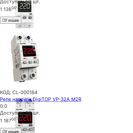
Доступно:
50 шт.
00
₴
1 136
У кошик
КОД:
CL-000184
Реле напруги DigiTOP VP-32A M2R
0.0
Доступно:
50 шт.
00
₴
1 187
У кошик