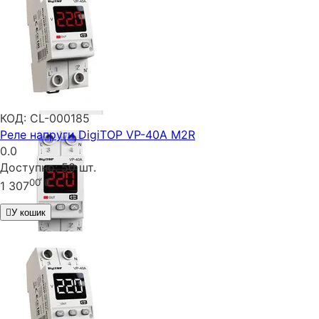
КОД:
CL-000185
Реле напруги DigiTOP VP-40A M2R
0.0
Доступно:
50 шт.
00
₴
1 307
У кошик