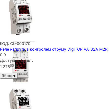
КОД:
CL-000170
Реле напруги з контролем струму DigiTOP VA-32A M2R
0.0
Доступно:
50 шт.
00
₴
1 376
У кошик