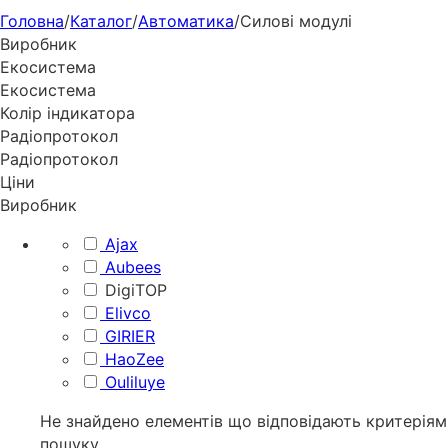
Головна
/
Каталог
/
Автоматика
/
Силові модулі
Виробник
Екосистема
Екосистема
Колір індикатора
Радіопротокол
Радіопротокол
Ціни
Виробник
Ajax
Aubees
DigiTOP
Elivco
GIRIER
HaoZee
Ouliluye
Не знайдено елементів що відповідають критеріям
пошуку