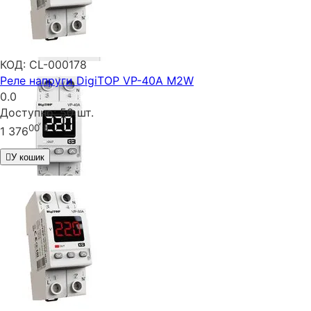
КОД:
CL-000178
Реле напруги DigiTOP VP-40A M2W
0.0
Доступно:
50 шт.
00
₴
1 376
У кошик