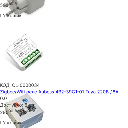
00
₴
500
У кошик
КОД:
CL-0000034
Zigbee/Wifi реле Aubess 4B2-39G1-01 Tuya 220В.,16A.
0.0
Доступно:
8 шт.
00
₴
00
₴
290
280
У кошик