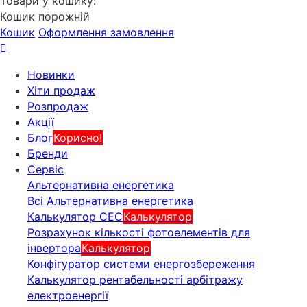
Товари у кошику:
Кошик порожній
Кошик
Оформлення замовлення
Новинки
Хіти продаж
Розпродаж
Акції
Блог
Корисно!
Бренди
Сервіс
Альтернативна енергетика
Всі Альтернативна енергетика
Калькулятор СЕС
Калькулятор
Розрахунок кількості фотоелементів для
інвертора
Калькулятор
Конфігуратор системи енергозбереження
Калькулятор рентабельності арбітражу
електроенергії