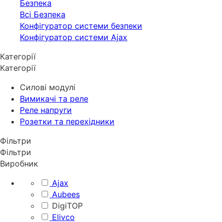
Безпека
Всі Безпека
Конфігуратор системи безпеки
Конфігуратор системи Ajax
Категорії
Категорії
Силові модулі
Вимикачі та реле
Реле напруги
Розетки та перехідники
Фільтри
Фільтри
Виробник
Ajax
Aubees
DigiTOP
Elivco