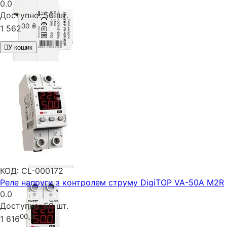
0.0
Доступно:
50 шт.
00
₴
1 562
У кошик
КОД:
CL-000172
Реле напруги з контролем струму DigiTOP VA-50A M2R
0.0
Доступно:
50 шт.
00
₴
1 616