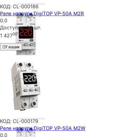
КОД:
CL-000186
Реле напруги DigiTOP VP-50A M2R
0.0
Доступно:
50 шт.
00
₴
1 427
У кошик
КОД:
CL-000179
Реле напруги DigiTOP VP-50A M2W
0.0