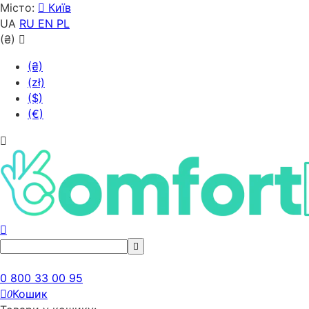
Місто:
Київ
UA
RU
EN
PL
(₴)
(₴)
(zł)
($)
(€)
0 800 33 00 95
Кошик
0