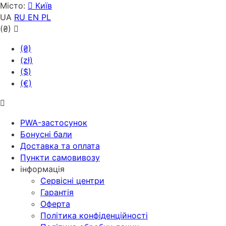
Місто:
Київ
UA
RU
EN
PL
(₴)
(₴)
(zł)
($)
(€)
PWA-застосунок
Бонусні бали
Доставка та оплата
Пункти самовивозу
інформація
Сервісні центри
Гарантія
Оферта
Політика конфіденційності