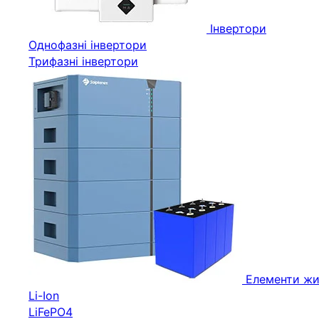
Інвертори
Однофазні інвертори
Трифазні інвертори
Елементи жи
Li-Ion
LiFePO4