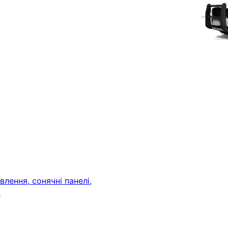
лення, сонячні панелі,
S