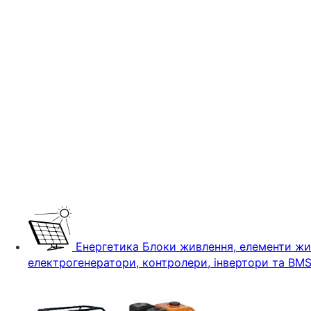
Енергетика
Блоки живлення, елементи жив
електрогенератори, контролери, інвертори та BM