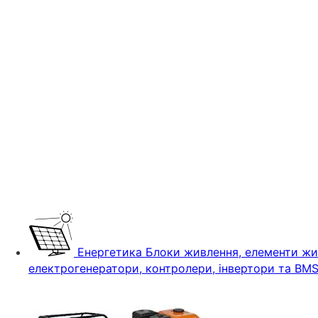
Енергетика
Блоки живлення, елементи жив
електрогенератори, контролери, інвертори та BM