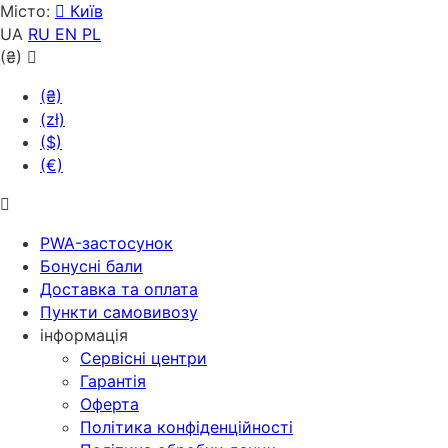
Місто:
Київ
UA
RU
EN
PL
(₴)
(₴)
(zł)
($)
(€)
PWA-застосунок
Бонусні бали
Доставка та оплата
Пункти самовивозу
інформація
Сервісні центри
Гарантія
Оферта
Політика конфіденційності