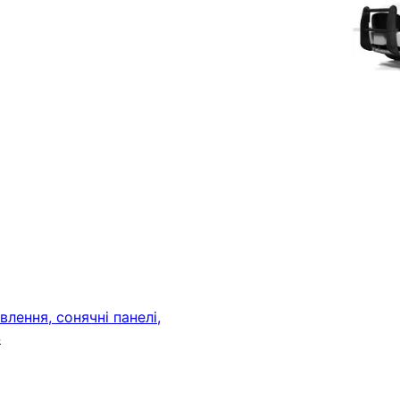
лення, сонячні панелі,
S