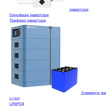
Інвертори
Однофазні інвертори
Трифазні інвертори
Елементи жи
Li-Ion
LiFePO4