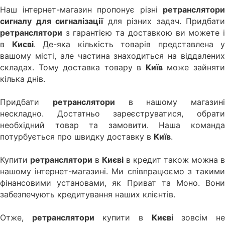
Наш інтернет-магазин пропонує різні
ретранслятори
сигналу для сигналізації
для різних задач. Придбати
ретранслятори
з гарантією та доставкою ви можете і
в
Києві
. Де-яка кількість товарів представлена у
вашому місті, але частина знаходиться на віддалених
складах. Тому доставка товару в
Київ
може зайнят
кілька днів.
Придбати
ретранслятори
в нашому магазині
нескладно. Достатньо зареєструватися, обрати
необхідний товар та замовити. Наша команда
потурбується про швидку доставку в
Київ
.
Купити
ретранслятори
в
Києві
в кредит також можна в
нашому інтернет-магазині. Ми співпрацюємо з такими
фінансовими установами, як Приват та Моно. Вони
забезпечують кредитування наших клієнтів.
Отже,
ретранслятори
купити в
Києві
зовсім н