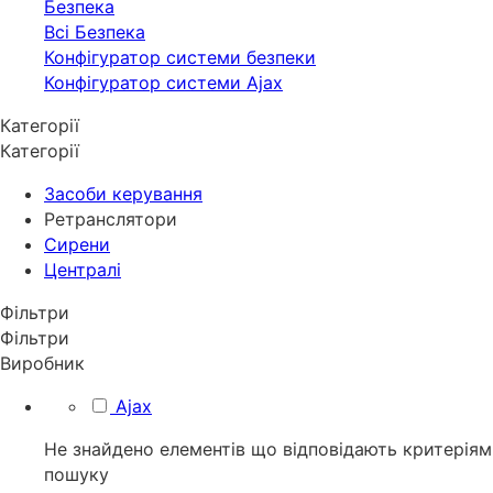
Безпека
Всі Безпека
Конфігуратор системи безпеки
Конфігуратор системи Ajax
Категорії
Категорії
Засоби керування
Ретранслятори
Сирени
Централі
Фільтри
Фільтри
Виробник
Ajax
Не знайдено елементів що відповідають критеріям
пошуку