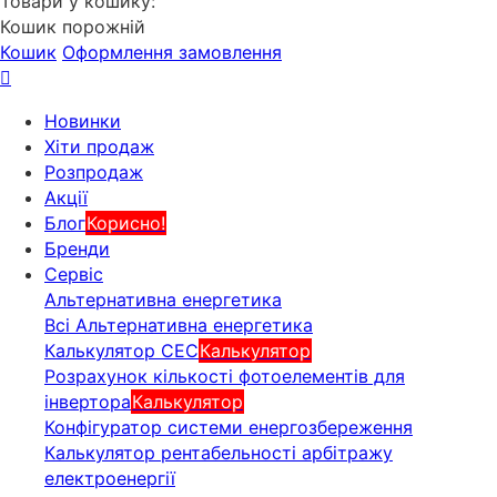
Товари у кошику:
Кошик порожній
Кошик
Оформлення замовлення
Новинки
Хіти продаж
Розпродаж
Акції
Блог
Корисно!
Бренди
Сервіс
Альтернативна енергетика
Всі Альтернативна енергетика
Калькулятор СЕС
Калькулятор
Розрахунок кількості фотоелементів для
інвертора
Калькулятор
Конфігуратор системи енергозбереження
Калькулятор рентабельності арбітражу
електроенергії