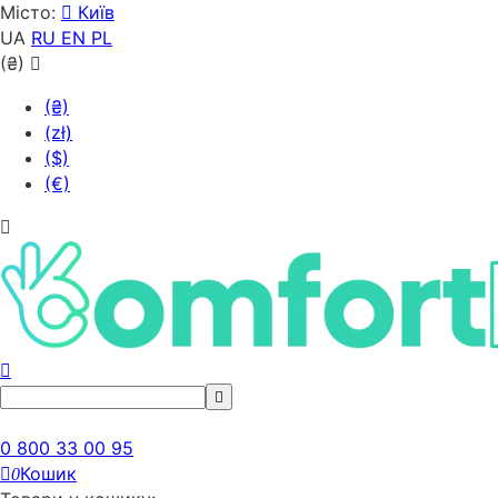
Місто:
Київ
UA
RU
EN
PL
(₴)
(₴)
(zł)
($)
(€)
0 800 33 00 95
Кошик
0