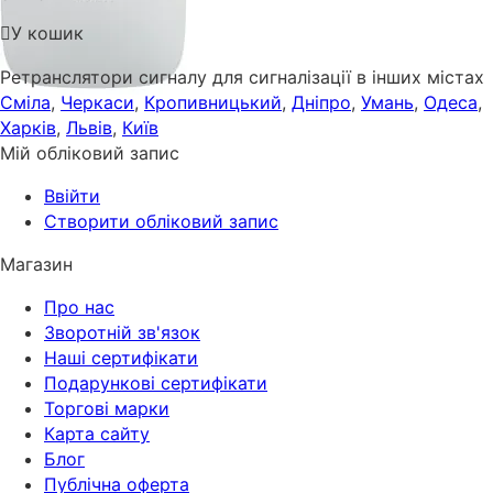
У кошик
Ретранслятори сигналу для сигналізації в інших містах
Сміла
,
Черкаси
,
Кропивницький
,
Дніпро
,
Умань
,
Одеса
,
Харків
,
Львів
,
Київ
Мій обліковий запис
Ввійти
Створити обліковий запис
Магазин
Про нас
Зворотній зв'язок
Наші сертифікати
Подарункові сертифікати
Торгові марки
Карта сайту
Блог
Публічна оферта