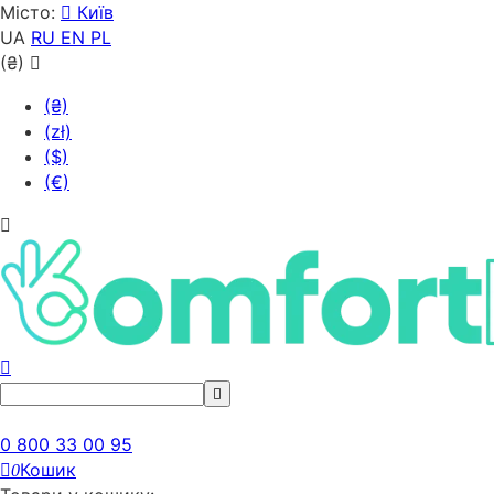
Місто:
Київ
UA
RU
EN
PL
(₴)
(₴)
(zł)
($)
(€)
0 800 33 00 95
Кошик
0