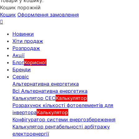
Товари у кошику:
Кошик порожній
Кошик
Оформлення замовлення
Новинки
Хіти продаж
Розпродаж
Акції
Блог
Корисно!
Бренди
Сервіс
Альтернативна енергетика
Всі Альтернативна енергетика
Калькулятор СЕС
Калькулятор
Розрахунок кількості фотоелементів для
інвертора
Калькулятор
Конфігуратор системи енергозбереження
Калькулятор рентабельності арбітражу
електроенергії