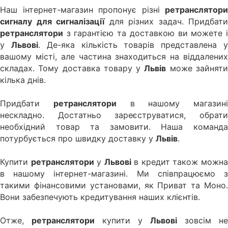
Наш інтернет-магазин пропонує різні
ретранслятори
сигналу для сигналізації
для різних задач. Придбати
ретранслятори
з гарантією та доставкою ви можете і
у
Львові
. Де-яка кількість товарів представлена 
вашому місті, але частина знаходиться на віддалених
складах. Тому доставка товару у
Львів
може зайнят
кілька днів.
Придбати
ретранслятори
в нашому магазині
нескладно. Достатньо зареєструватися, обрати
необхідний товар та замовити. Наша команда
потурбується про швидку доставку у
Львів
.
Купити
ретранслятори
у
Львові
в кредит також можн
в нашому інтернет-магазині. Ми співпрацюємо з
такими фінансовими установами, як Приват та Моно.
Вони забезпечують кредитування наших клієнтів.
Отже,
ретранслятори
купити у
Львові
зовсім не