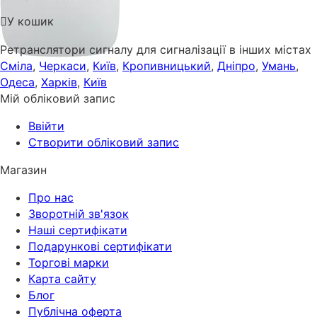
У кошик
Ретранслятори сигналу для сигналізації в інших містах
Сміла
,
Черкаси
,
Київ
,
Кропивницький
,
Дніпро
,
Умань
,
Одеса
,
Харків
,
Київ
Мій обліковий запис
Ввійти
Створити обліковий запис
Магазин
Про нас
Зворотній зв'язок
Наші сертифікати
Подарункові сертифікати
Торгові марки
Карта сайту
Блог
Публічна оферта