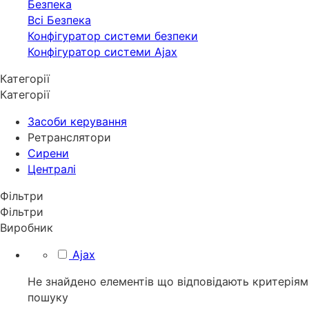
Безпека
Всі Безпека
Конфігуратор системи безпеки
Конфігуратор системи Ajax
Категорії
Категорії
Засоби керування
Ретранслятори
Сирени
Централі
Фільтри
Фільтри
Виробник
Ajax
Не знайдено елементів що відповідають критеріям
пошуку