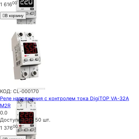
00
₴
1 616
В корзину
КОД:
CL-000170
Реле напряжения с контролем тока DigiTOP VA-32A
M2R
0.0
Доступность:
50 шт.
00
₴
1 376