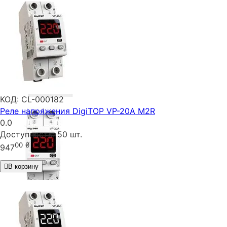
КОД:
CL-000182
Реле напряжения DigiTOP VP-20A M2R
0.0
Доступность:
50 шт.
00
₴
947
В корзину