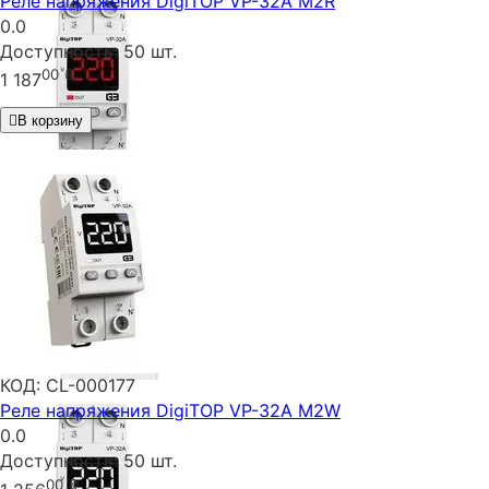
Реле напряжения DigiTOP VP-32A M2R
0.0
Доступность:
50 шт.
00
₴
1 187
В корзину
КОД:
CL-000177
Реле напряжения DigiTOP VP-32A M2W
0.0
Доступность:
50 шт.
00
₴