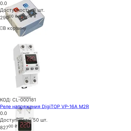
0.0
Доступность:
8 шт.
00
₴
00
₴
290
280
В корзину
КОД:
CL-000181
Реле напряжения DigiTOP VP-16A M2R
0.0
Доступность:
50 шт.
00
₴
827