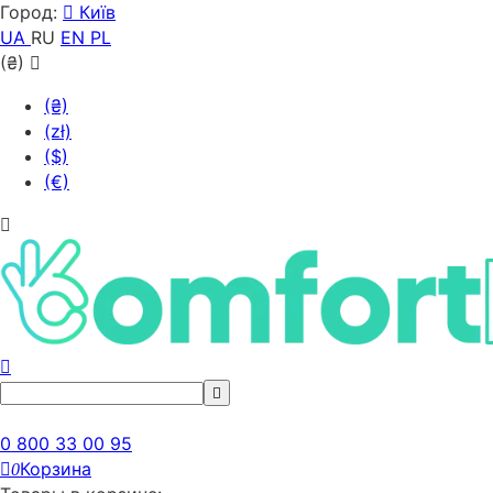
Город:
Київ
UA
RU
EN
PL
(₴)
(₴)
(zł)
($)
(€)
0 800 33 00 95
Корзина
0