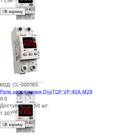
1 256
В корзину
КОД:
CL-000185
Реле напряжения DigiTOP VP-40A M2R
0.0
Доступность:
50 шт.
00
₴
1 307
В корзину