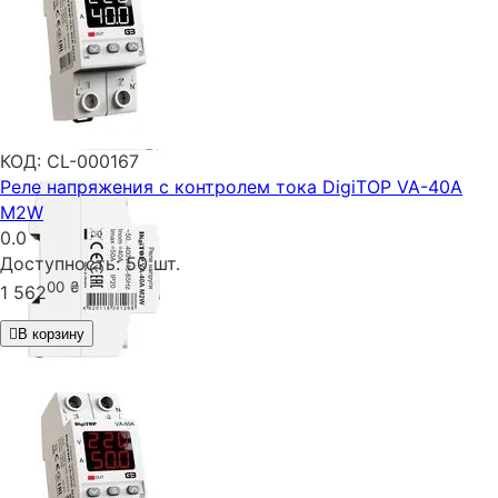
КОД:
CL-000167
Реле напряжения с контролем тока DigiTOP VA-40A
M2W
0.0
Доступность:
50 шт.
00
₴
1 562
В корзину