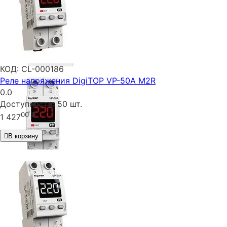
КОД:
CL-000186
Реле напряжения DigiTOP VP-50A M2R
0.0
Доступность:
50 шт.
00
₴
1 427
В корзину