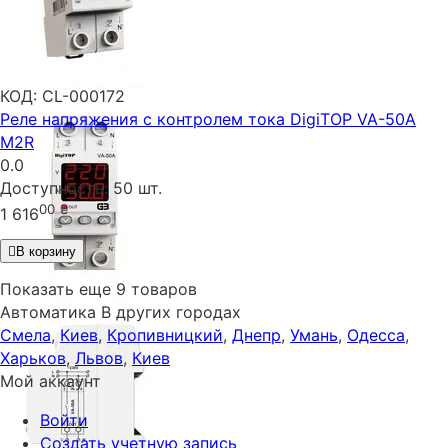
КОД:
CL-000172
Реле напряжения с контролем тока DigiTOP VA-50A
M2R
0.0
Доступность:
50 шт.
00
₴
1 616
В корзину
Показать еще 9 товаров
Автоматика В других городах
Смела
,
Киев
,
Кропивницкий
,
Днепр
,
Умань
,
Одесса
,
Харьков
,
Львов
,
Киев
Мой аккаунт
Войти
Создать учетную запись