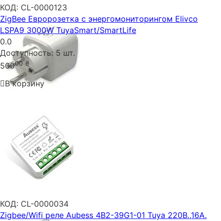
КОД:
CL-0000123
ZigBee Евророзетка с энергомониторингом Elivco
LSPA9 3000W TuyaSmart/SmartLife
0.0
Доступность:
5 шт.
00
₴
500
В корзину
КОД:
CL-0000034
Zigbee/Wifi реле Aubess 4B2-39G1-01 Tuya 220В.,16A.