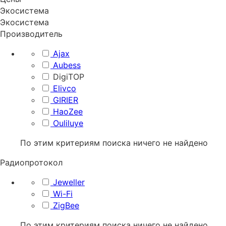
Экосистема
Экосистема
Производитель
Ajax
Aubess
DigiTOP
Elivco
GIRIER
HaoZee
Ouliluye
По этим критериям поиска ничего не найдено
Радиопротокол
Jeweller
Wi-Fi
ZigBee
По этим критериям поиска ничего не найдено