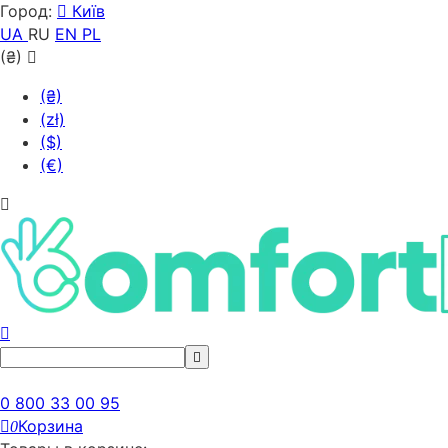
Город:
Київ
UA
RU
EN
PL
(₴)
(₴)
(zł)
($)
(€)
0 800 33 00 95
Корзина
0