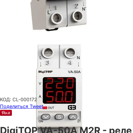
КОД:
CL-000172
Поделиться
Tweet
DigiTOP VA-50A M2R - реле