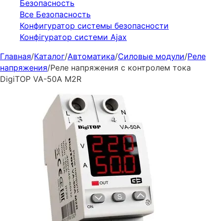
Безопасность
Все Безопасность
Конфигуратор системы безопасности
Конфігуратор системи Ajax
Главная
/
Каталог
/
Автоматика
/
Силовые модули
/
Реле
напряжения
/
Реле напряжения с контролем тока
DigiTOP VA-50A M2R