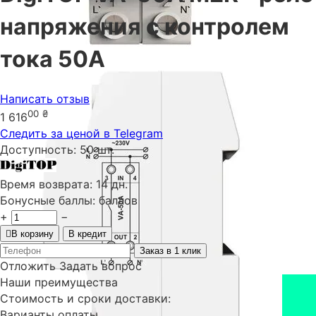
напряжения с контролем
тока 50А
Написать отзыв
00
₴
1 616
Следить за ценой в Telegram
Доступность:
50 шт.
Время возврата:
14 дн.
Бонусные баллы:
баллов
+
−
В корзину
В кредит
Заказ в 1 клик
Отложить
Задать вопрос
Наши преимущества
Стоимость и сроки доставки:
Варианты оплаты