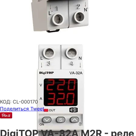
КОД:
CL-000170
Поделиться
Tweet
DigiTOP VA-32A M2R - реле