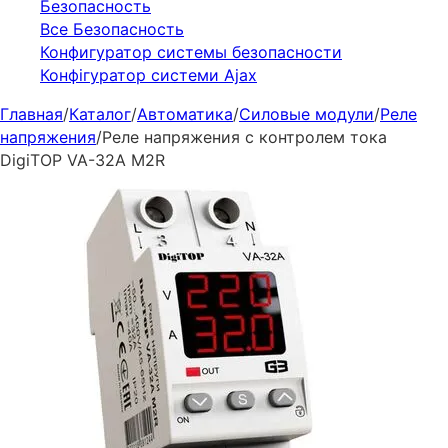
Безопасность
Все Безопасность
Конфигуратор системы безопасности
Конфігуратор системи Ajax
Главная
/
Каталог
/
Автоматика
/
Силовые модули
/
Реле
напряжения
/
Реле напряжения с контролем тока
DigiTOP VA-32A M2R