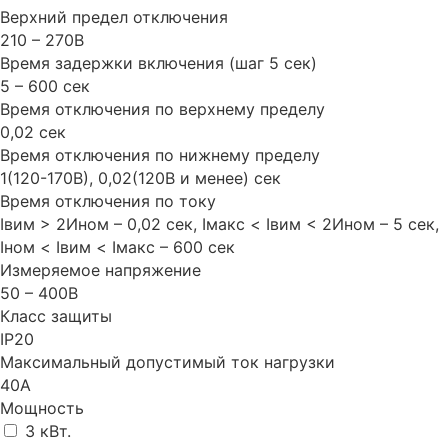
Верхний предел отключения
210 – 270В
Время задержки включения (шаг 5 сек)
5 – 600 сек
Время отключения по верхнему пределу
0,02 сек
Время отключения по нижнему пределу
1(120-170В), 0,02(120В и менее) сек
Время отключения по току
Iвим > 2Ином – 0,02 сек, Iмакс < Iвим < 2Ином – 5 сек,
Iном < Iвим < Iмакс – 600 сек
Измеряемое напряжение
50 – 400B
Класс защиты
IP20
Максимальный допустимый ток нагрузки
40A
Мощность
3 кВт.