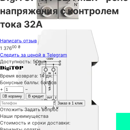
напряжения с контролем
тока 32А
Написать отзыв
00
₴
1 376
Следить за ценой в Telegram
Доступность:
50 шт.
Время возврата:
14 дн.
Бонусные баллы:
баллов
+
−
В корзину
В кредит
Заказ в 1 клик
Отложить
Задать вопрос
Наши преимущества
Стоимость и сроки доставки:
Варианты оплаты