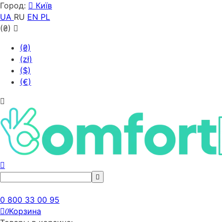
Город:
Київ
UA
RU
EN
PL
(₴)
(₴)
(zł)
($)
(€)
0 800 33 00 95
Корзина
0