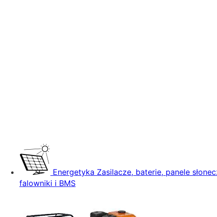
Energetyka
Zasilacze, baterie, panele słonec
falowniki i BMS