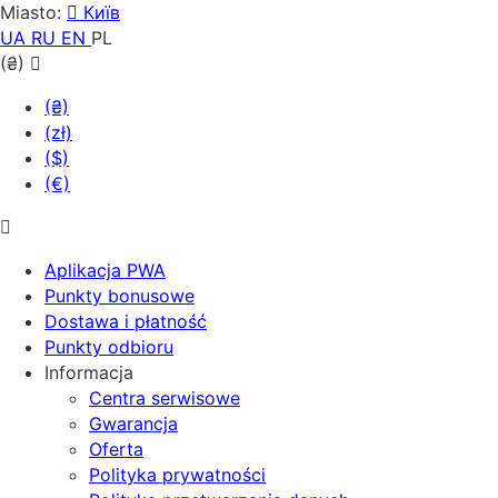
Miasto:
Київ
UA
RU
EN
PL
(₴)
(₴)
(zł)
($)
(€)
Aplikacja PWA
Punkty bonusowe
Dostawa i płatność
Punkty odbioru
Informacja
Centra serwisowe
Gwarancja
Oferta
Polityka prywatności