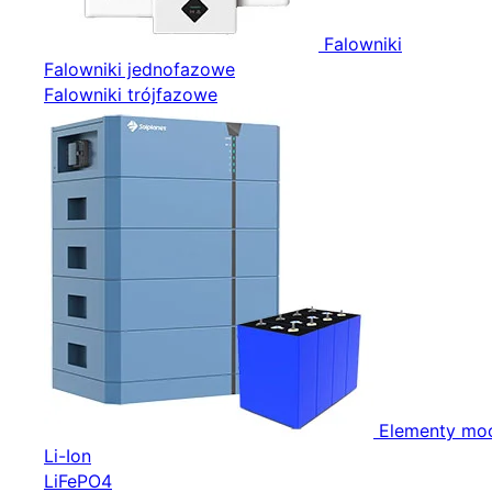
Falowniki
Falowniki jednofazowe
Falowniki trójfazowe
Elementy mo
Li-Ion
LiFePO4