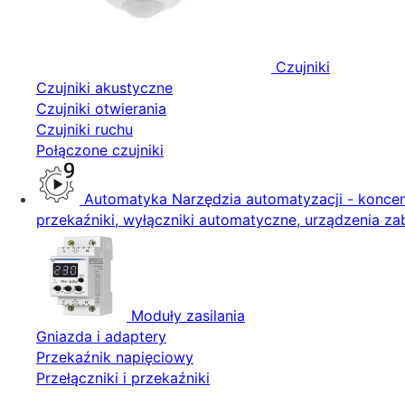
Czujniki
Czujniki akustyczne
Czujniki otwierania
Czujniki ruchu
Połączone czujniki
Automatyka
Narzędzia automatyzacji - koncent
przekaźniki, wyłączniki automatyczne, urządzenia zab
Moduły zasilania
Gniazda i adaptery
Przekaźnik napięciowy
Przełączniki i przekaźniki