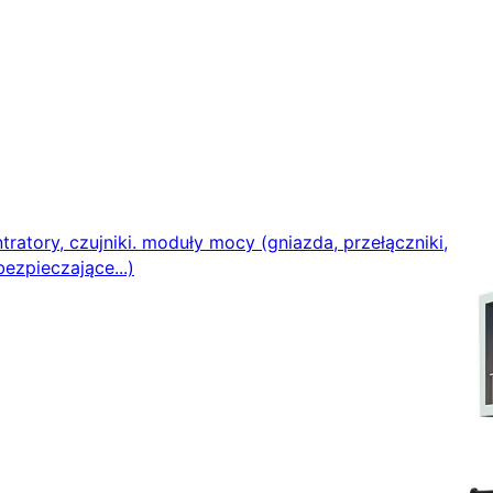
ratory, czujniki. moduły mocy (gniazda, przełączniki,
ezpieczające...)