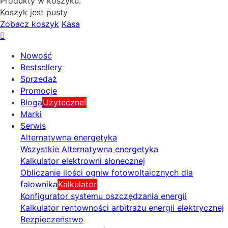
Produkty w koszyku:
Koszyk jest pusty
Zobacz koszyk
Kasa
Nowość
Bestsellery
Sprzedaż
Promocje
Bloga
Użyteczne!
Marki
Serwis
Alternatywna energetyka
Wszystkie Alternatywna energetyka
Kalkulator elektrowni słonecznej
Obliczanie ilości ogniw fotowoltaicznych dla
falownika
Kalkulator
Konfigurator systemu oszczędzania energii
Kalkulator rentowności arbitrażu energii elektrycznej
Bezpieczeństwo