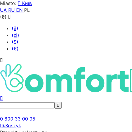
Miasto:
Київ
UA
RU
EN
PL
(₴)
(₴)
(zł)
($)
(€)
0 800 33 00 95
Koszyk
0