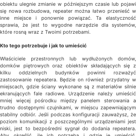
obiektu ulegnie zmianie w późniejszym czasie lub pojawi
się nowa rozbudowa, repeater można łatwo przenieść w
inne miejsce i ponownie powiązać. Ta elastyczność
sprawia, że jest to wygodne narzędzie dla systemów,
które rosną wraz z Twoimi potrzebami.
Kto tego potrzebuje i jak to umieścić
Właściciele przestronnych lub wydłużonych domów,
domków piętrowych oraz obiektów składających się z
kilku oddzielnych budynków powinni rozważyć
zastosowanie repeatera. Będzie on również przydatny w
miejscach, gdzie ściany wykonane są z materiałów silnie
ekranujących fale radiowe. Urządzenie należy umieścić
mniej więcej pośrodku między panelem sterowania a
trudno dostępnymi czujnikami, w miejscu zapewniającym
stabilny odbiór. Jeśli podczas konfiguracji zauważysz, że
poziom komunikacji z poszczególnymi urządzeniami jest
niski, jest to bezpośredni sygnał do dodania repeatera.
Aby określić, ile ich potrzeba i gdzie je umieścić,