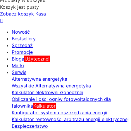
Produkty w koszyku:
Koszyk jest pusty
Zobacz koszyk
Kasa
Nowość
Bestsellery
Sprzedaż
Promocje
Bloga
Użyteczne!
Marki
Serwis
Alternatywna energetyka
Wszystkie Alternatywna energetyka
Kalkulator elektrowni słonecznej
Obliczanie ilości ogniw fotowoltaicznych dla
falownika
Kalkulator
Konfigurator systemu oszczędzania energii
Kalkulator rentowności arbitrażu energii elektrycznej
Bezpieczeństwo