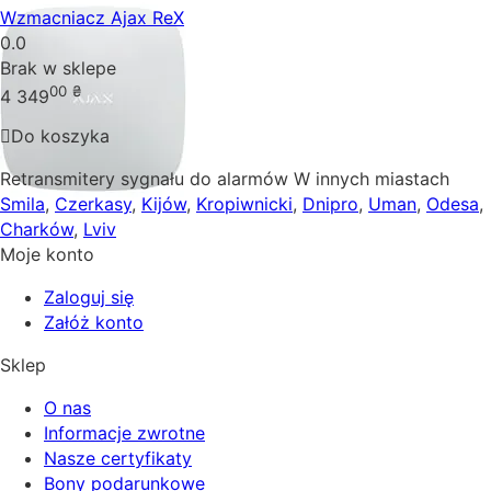
Wzmacniacz Ajax ReX
0.0
Brak w sklepe
00
₴
4 349
Do koszyka
Retransmitery sygnału do alarmów W innych miastach
Smila
,
Czerkasy
,
Kijów
,
Kropiwnicki
,
Dnipro
,
Uman
,
Odesa
,
Charków
,
Lviv
Moje konto
Zaloguj się
Załóż konto
Sklep
O nas
Informacje zwrotne
Nasze certyfikaty
Bony podarunkowe