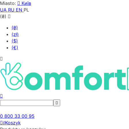
Miasto:
Київ
UA
RU
EN
PL
(₴)
(₴)
(zł)
($)
(€)
0 800 33 00 95
Koszyk
0