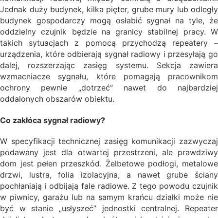
Jednak duży budynek, kilka pięter, grube mury lub odległy
budynek gospodarczy mogą osłabić sygnał na tyle, że
oddzielny czujnik będzie na granicy stabilnej pracy. W
takich sytuacjach z pomocą przychodzą repeatery –
urządzenia, które odbierają sygnał radiowy i przesyłają go
dalej, rozszerzając zasięg systemu. Sekcja zawiera
wzmacniacze sygnału, które pomagają pracownikom
ochrony pewnie „dotrzeć” nawet do najbardziej
oddalonych obszarów obiektu.
Co zakłóca sygnał radiowy?
W specyfikacji technicznej zasięg komunikacji zazwyczaj
podawany jest dla otwartej przestrzeni, ale prawdziwy
dom jest pełen przeszkód. Żelbetowe podłogi, metalowe
drzwi, lustra, folia izolacyjna, a nawet grube ściany
pochłaniają i odbijają fale radiowe. Z tego powodu czujnik
w piwnicy, garażu lub na samym krańcu działki może nie
być w stanie „usłyszeć” jednostki centralnej. Repeater