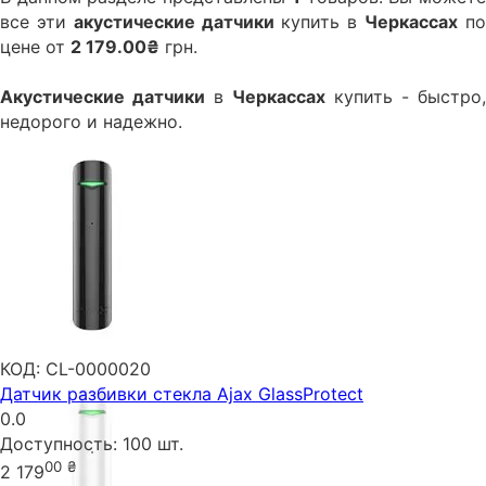
все эти
акустические датчики
купить в
Черкаcсах
п
цене от
2 179.00₴
грн.
Акустические датчики
в
Черкаcсах
купить - быстро,
недорого и надежно.
КОД:
CL-0000020
Датчик разбивки стекла Ajax GlassProtect
0.0
Доступность:
100 шт.
00
₴
2 179