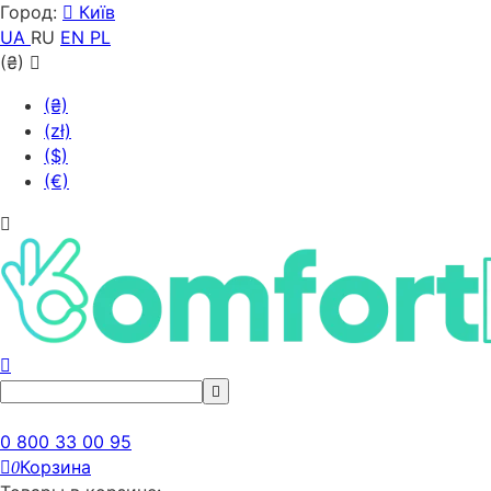
Город:
Київ
UA
RU
EN
PL
(₴)
(₴)
(zł)
($)
(€)
0 800 33 00 95
Корзина
0