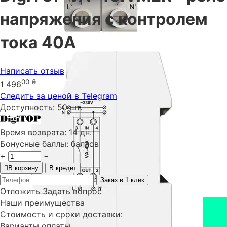
напряжения с контролем
тока 40А
Написать отзыв
00
₴
1 496
Следить за ценой в Telegram
Доступность:
50 шт.
Время возврата:
14 дн.
Бонусные баллы:
баллов
+
−
В корзину
В кредит
Заказ в 1 клик
Отложить
Задать вопрос
Наши преимущества
Стоимость и сроки доставки:
Варианты оплаты