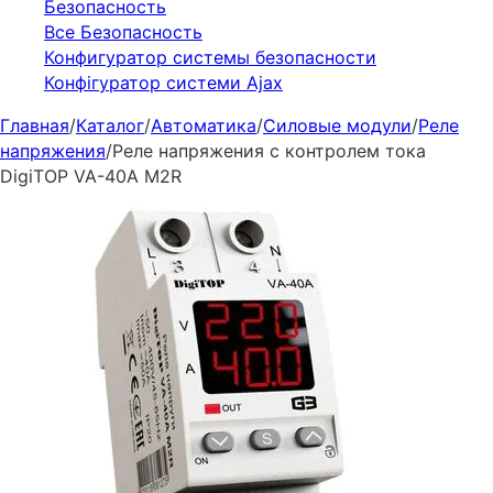
Безопасность
Все Безопасность
Конфигуратор системы безопасности
Конфігуратор системи Ajax
Главная
/
Каталог
/
Автоматика
/
Силовые модули
/
Реле
напряжения
/
Реле напряжения с контролем тока
DigiTOP VA-40A M2R