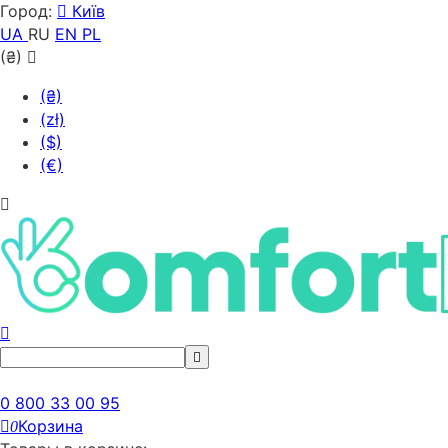
Город:
Київ
UA
RU
EN
PL
(₴)
(₴)
(zł)
($)
(€)
0 800 33 00 95
Корзина
0