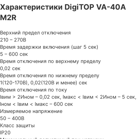
Характеристики DigiTOP VA-40A
M2R
Верхний предел отключения
210 – 270В
Время задержки включения (шаг 5 сек)
5 – 600 сек
Время отключения по верхнему пределу
0,02 сек
Время отключения по нижнему пределу
1(120-170В), 0,02(120В и менее) сек
Время отключения по току
Iвим > 2Ином – 0,02 сек, Iмакс < Iвим < 2Ином – 5 сек,
Iном < Iвим < Iмакс – 600 сек
Измеряемое напряжение
50 – 400B
Класс защиты
IP20