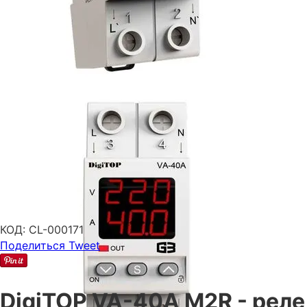
КОД:
CL-000171
Поделиться
Tweet
DigiTOP VA-40A M2R - реле