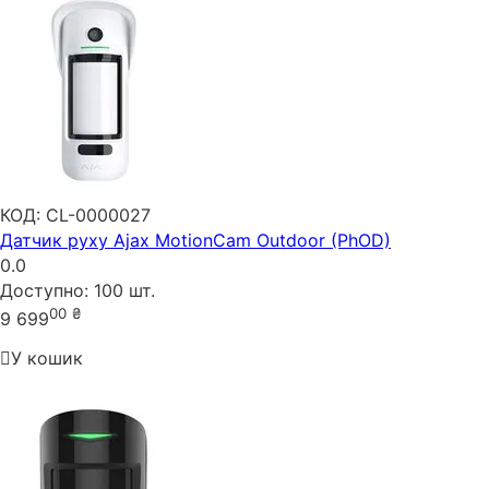
КОД:
CL-0000027
Датчик руху Ajax MotionCam Outdoor (PhOD)
0.0
Доступно:
100 шт.
00
₴
9 699
У кошик