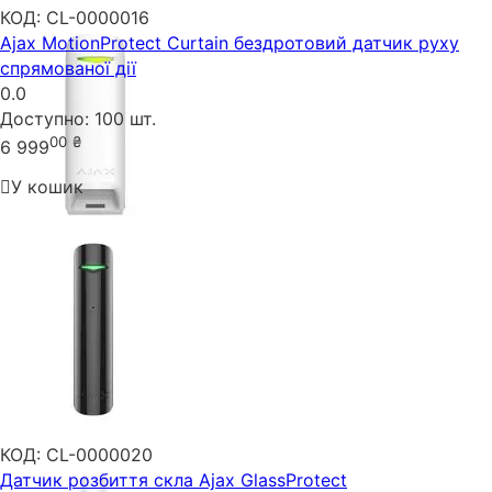
КОД:
CL-0000016
Ajax MotionProtect Curtain бездротовий датчик руху
спрямованої дії
0.0
Доступно:
100 шт.
00
₴
6 999
У кошик
КОД:
CL-0000020
Датчик розбиття скла Ajax GlassProtect