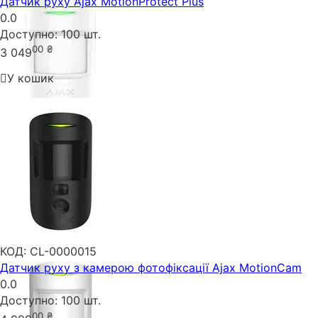
Датчик руху Ajax MotionProtect Plus
0.0
Доступно:
100 шт.
00
₴
3 049
У кошик
КОД:
CL-0000015
Датчик руху з камерою фотофіксації Ajax MotionCam
0.0
Доступно:
100 шт.
00
₴