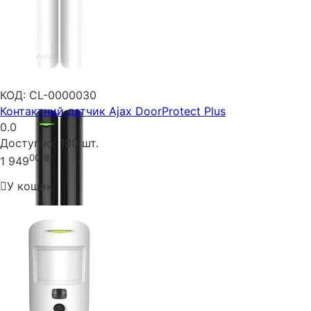
КОД:
CL-0000030
Контактний датчик Ajax DoorProtect Plus
0.0
Доступно:
100 шт.
00
₴
1 949
У кошик