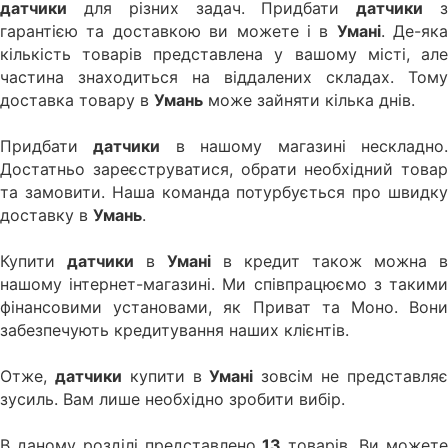
датчики
для різних задач. Придбати
датчики
гарантією та доставкою ви можете і в
Умані
. Де-яка
кількість товарів представлена у вашому місті, але
частина знаходиться на віддалених складах. Тому
доставка товару в
Умань
може зайняти кілька днів.
Придбати
датчики
в нашому магазині нескладно
Достатньо зареєструватися, обрати необхідний товар
та замовити. Наша команда потурбується про швидку
доставку в
Умань
.
Купити
датчики
в
Умані
в кредит також можна в
нашому інтернет-магазині. Ми співпрацюємо з такими
фінансовими установами, як Приват та Моно. Вони
забезпечують кредитування наших клієнтів.
Отже,
датчики
купити в
Умані
зовсім не представля
зусиль. Вам лише необхідно зробити вибір.
В даному розділі представлено
13
товарів. Ви может