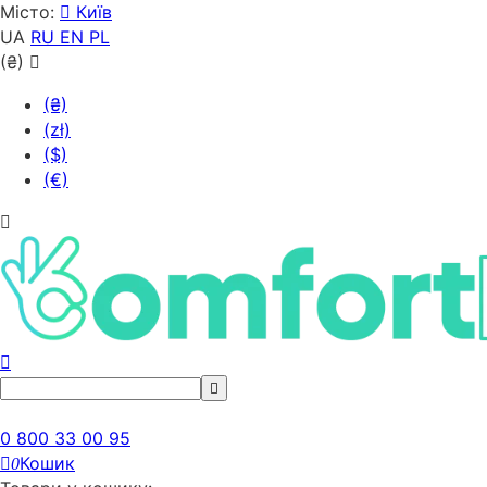
Місто:
Київ
UA
RU
EN
PL
(₴)
(₴)
(zł)
($)
(€)
0 800 33 00 95
Кошик
0