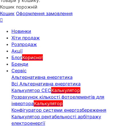
Товари у кошику:
Кошик порожній
Кошик
Оформлення замовлення
Новинки
Хіти продаж
Розпродаж
Акції
Блог
Корисно!
Бренди
Сервіс
Альтернативна енергетика
Всі Альтернативна енергетика
Калькулятор СЕС
Калькулятор
Розрахунок кількості фотоелементів для
інвертора
Калькулятор
Конфігуратор системи енергозбереження
Калькулятор рентабельності арбітражу
електроенергії