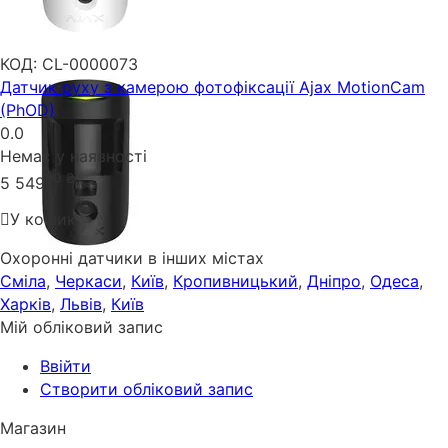
КОД:
CL-0000073
Датчик руху з камерою фотофіксації Ajax MotionCam
(PhOD)
0.0
Немає у наявності
00
₴
5 549
У кошик
Охоронні датчики в інших містах
Сміла
,
Черкаси
,
Київ
,
Кропивницький
,
Дніпро
,
Одеса
,
Харків
,
Львів
,
Київ
Мій обліковий запис
Ввійти
Створити обліковий запис
Магазин