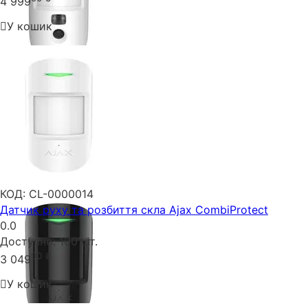
4 999
У кошик
КОД:
CL-0000014
Датчик руху та розбиття скла Ajax CombiProtect
0.0
Доступно:
100 шт.
00
₴
3 049
У кошик