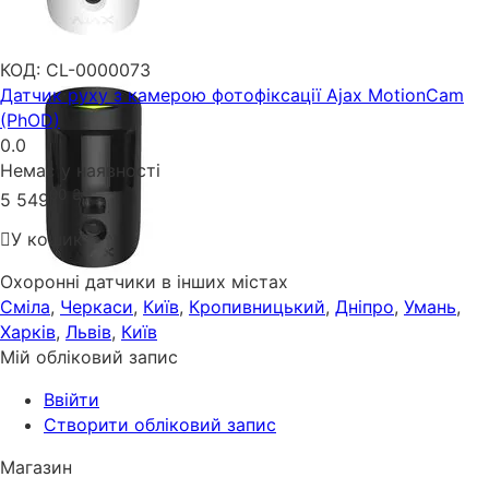
КОД:
CL-0000073
Датчик руху з камерою фотофіксації Ajax MotionCam
(PhOD)
0.0
Немає у наявності
00
₴
5 549
У кошик
Охоронні датчики в інших містах
Сміла
,
Черкаси
,
Київ
,
Кропивницький
,
Дніпро
,
Умань
,
Харків
,
Львів
,
Київ
Мій обліковий запис
Ввійти
Створити обліковий запис
Магазин