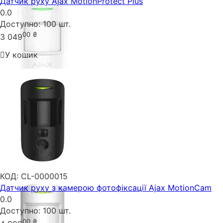
Датчик руху Ajax MotionProtect Plus
0.0
Доступно:
100 шт.
00
₴
3 049
У кошик
КОД:
CL-0000015
Датчик руху з камерою фотофіксації Ajax MotionCam
0.0
Доступно:
100 шт.
00
₴