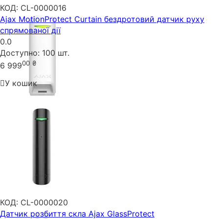
КОД:
CL-0000016
Ajax MotionProtect Curtain бездротовий датчик руху
спрямованої дії
0.0
Доступно:
100 шт.
00
₴
6 999
У кошик
КОД:
CL-0000020
Датчик розбиття скла Ajax GlassProtect