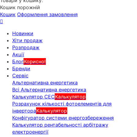
Товари у кошику:
Кошик порожній
Кошик
Оформлення замовлення
Новинки
Хіти продаж
Розпродаж
Акції
Блог
Корисно!
Бренди
Сервіс
Альтернативна енергетика
Всі Альтернативна енергетика
Калькулятор СЕС
Калькулятор
Розрахунок кількості фотоелементів для
інвертора
Калькулятор
Конфігуратор системи енергозбереження
Калькулятор рентабельності арбітражу
електроенергії