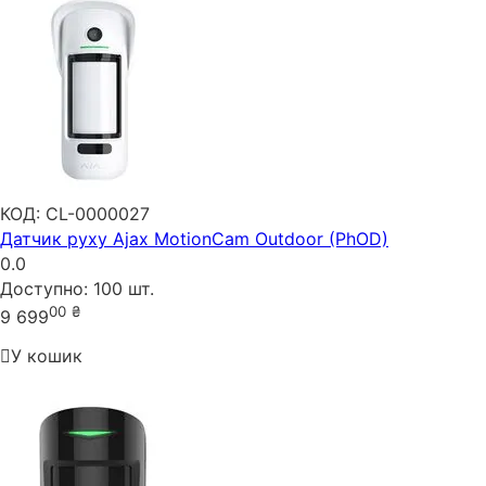
КОД:
CL-0000027
Датчик руху Ajax MotionCam Outdoor (PhOD)
0.0
Доступно:
100 шт.
00
₴
9 699
У кошик