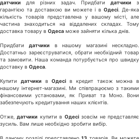
датчики
для різних задач. Придбати
датчики
гарантією та доставкою ви можете і в
Одесі
. Де-яка
кількість товарів представлена у вашому місті, але
частина знаходиться на віддалених складах. Тому
доставка товару в
Одеса
може зайняти кілька днів.
Придбати
датчики
в нашому магазині нескладно
Достатньо зареєструватися, обрати необхідний товар
та замовити. Наша команда потурбується про швидку
доставку в
Одеса
.
Купити
датчики
в
Одесі
в кредит також можна в
нашому інтернет-магазині. Ми співпрацюємо з такими
фінансовими установами, як Приват та Моно. Вони
забезпечують кредитування наших клієнтів.
Отже,
датчики
купити в
Одесі
зовсім не представля
зусиль. Вам лише необхідно зробити вибір.
В даному розділі представлено
13
товарів. Ви может