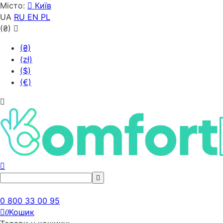
Місто:
Київ
UA
RU
EN
PL
(₴)
(₴)
(zł)
($)
(€)
0 800 33 00 95
Кошик
0