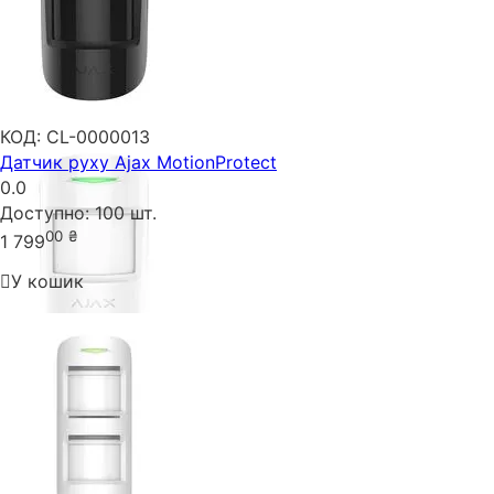
КОД:
CL-0000013
Датчик руху Ajax MotionProtect
0.0
Доступно:
100 шт.
00
₴
1 799
У кошик