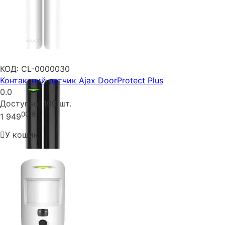
КОД:
CL-0000030
Контактний датчик Ajax DoorProtect Plus
0.0
Доступно:
100 шт.
00
₴
1 949
У кошик