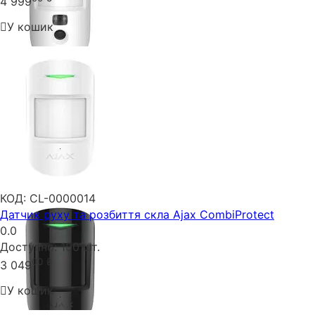
4 999
У кошик
КОД:
CL-0000014
Датчик руху та розбиття скла Ajax CombiProtect
0.0
Доступно:
100 шт.
00
₴
3 049
У кошик