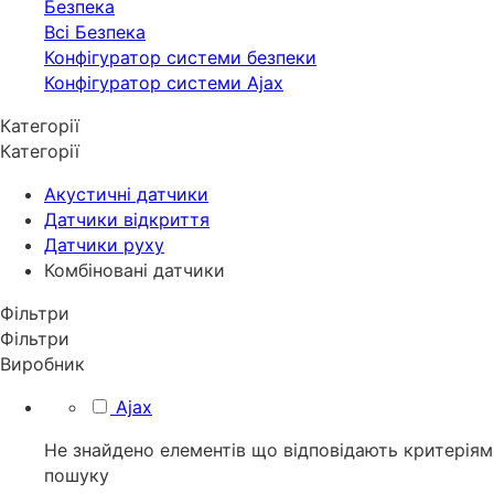
Безпека
Всі Безпека
Конфігуратор системи безпеки
Конфігуратор системи Ajax
Категорії
Категорії
Акустичні датчики
Датчики відкриття
Датчики руху
Комбіновані датчики
Фільтри
Фільтри
Виробник
Ajax
Не знайдено елементів що відповідають критеріям
пошуку