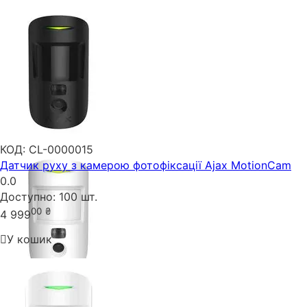
КОД:
CL-0000015
Датчик руху з камерою фотофіксації Ajax MotionCam
0.0
Доступно:
100 шт.
00
₴
4 999
У кошик