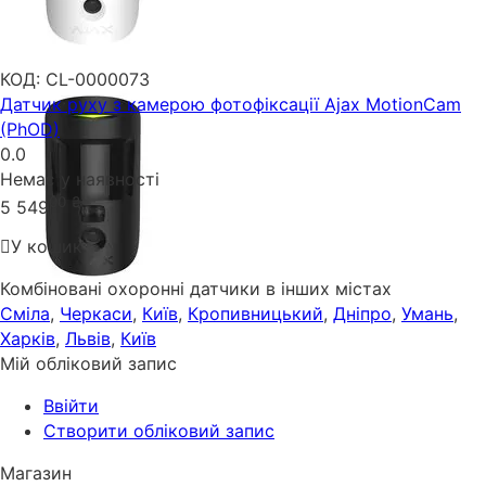
КОД:
CL-0000073
Датчик руху з камерою фотофіксації Ajax MotionCam
(PhOD)
0.0
Немає у наявності
00
₴
5 549
У кошик
Комбіновані охоронні датчики в інших містах
Сміла
,
Черкаси
,
Київ
,
Кропивницький
,
Дніпро
,
Умань
,
Харків
,
Львів
,
Київ
Мій обліковий запис
Ввійти
Створити обліковий запис
Магазин