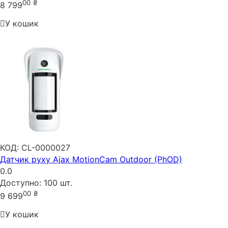
00
₴
8 799
У кошик
КОД:
CL-0000027
Датчик руху Ajax MotionCam Outdoor (PhOD)
0.0
Доступно:
100 шт.
00
₴
9 699
У кошик