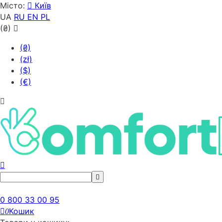
Місто:
Київ
UA
RU
EN
PL
(₴)
(₴)
(zł)
($)
(€)
0 800 33 00 95
Кошик
0