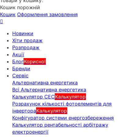
Товари у кошику:
Кошик порожній
Кошик
Оформлення замовлення
Новинки
Хіти продаж
Розпродаж
Акції
Блог
Корисно!
Бренди
Сервіс
Альтернативна енергетика
Всі Альтернативна енергетика
Калькулятор СЕС
Калькулятор
Розрахунок кількості фотоелементів для
інвертора
Калькулятор
Конфігуратор системи енергозбереження
Калькулятор рентабельності арбітражу
електроенергії