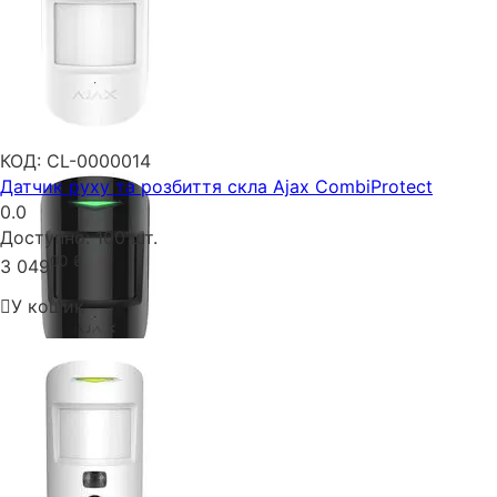
КОД:
CL-0000014
Датчик руху та розбиття скла Ajax CombiProtect
0.0
Доступно:
100 шт.
00
₴
3 049
У кошик