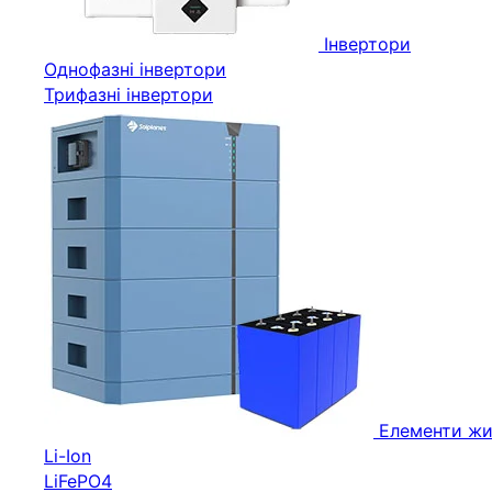
Інвертори
Однофазні інвертори
Трифазні інвертори
Елементи жи
Li-Ion
LiFePO4