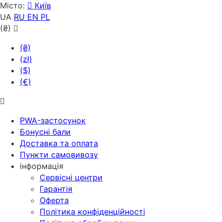
Місто:
Київ
UA
RU
EN
PL
(₴)
(₴)
(zł)
($)
(€)
PWA-застосунок
Бонусні бали
Доставка та оплата
Пункти самовивозу
інформація
Сервісні центри
Гарантія
Оферта
Політика конфіденційності