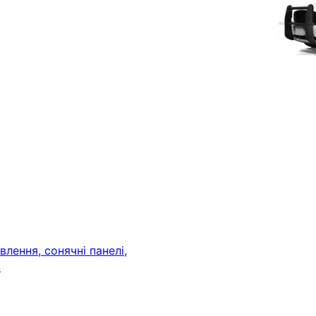
лення, сонячні панелі,
S