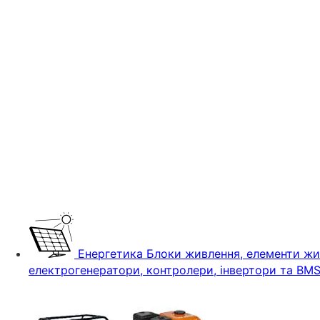
Енергетика
Блоки живлення, елементи жив
електрогенератори, контролери, інвертори та BM