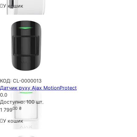
У кошик
КОД:
CL-0000013
Датчик руху Ajax MotionProtect
0.0
Доступно:
100 шт.
00
₴
1 799
У кошик