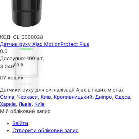
КОД:
CL-0000028
Датчик руху Ajax MotionProtect Plus
0.0
Доступно:
100 шт.
00
₴
3 049
У кошик
Датчики руху для сигналізації Ajax в інших містах
Сміла
,
Черкаси
,
Київ
,
Кропивницький
,
Дніпро
,
Одеса
,
Харків
,
Львів
,
Київ
Мій обліковий запис
Ввійти
Створити обліковий запис