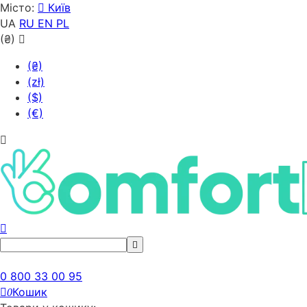
Місто:
Київ
UA
RU
EN
PL
(₴)
(₴)
(zł)
($)
(€)
0 800 33 00 95
Кошик
0