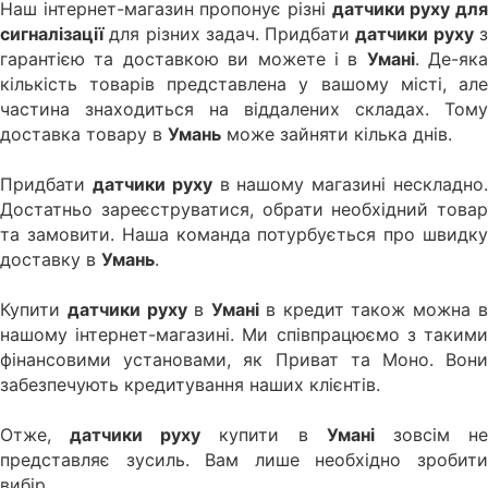
Наш інтернет-магазин пропонує різні
датчики руху дл
сигналізації
для різних задач. Придбати
датчики руху
гарантією та доставкою ви можете і в
Умані
. Де-яка
кількість товарів представлена у вашому місті, але
частина знаходиться на віддалених складах. Тому
доставка товару в
Умань
може зайняти кілька днів.
Придбати
датчики руху
в нашому магазині нескладно
Достатньо зареєструватися, обрати необхідний товар
та замовити. Наша команда потурбується про швидку
доставку в
Умань
.
Купити
датчики руху
в
Умані
в кредит також можна 
нашому інтернет-магазині. Ми співпрацюємо з такими
фінансовими установами, як Приват та Моно. Вони
забезпечують кредитування наших клієнтів.
Отже,
датчики руху
купити в
Умані
зовсім н
представляє зусиль. Вам лише необхідно зробити
вибір.