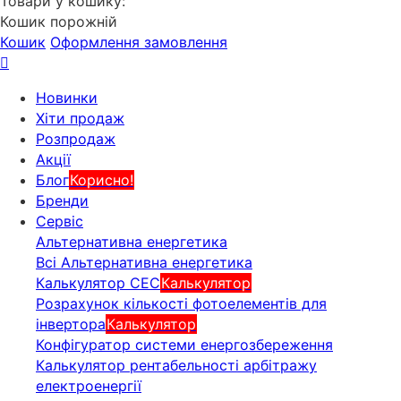
Товари у кошику:
Кошик порожній
Кошик
Оформлення замовлення
Новинки
Хіти продаж
Розпродаж
Акції
Блог
Корисно!
Бренди
Сервіс
Альтернативна енергетика
Всі Альтернативна енергетика
Калькулятор СЕС
Калькулятор
Розрахунок кількості фотоелементів для
інвертора
Калькулятор
Конфігуратор системи енергозбереження
Калькулятор рентабельності арбітражу
електроенергії