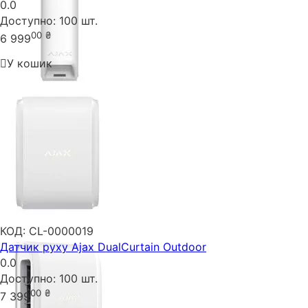
0.0
Доступно:
100 шт.
00
₴
6 999
У кошик
КОД:
CL-0000019
Датчик руху Ajax DualCurtain Outdoor
0.0
Доступно:
100 шт.
00
₴
7 399