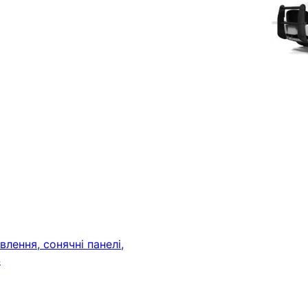
лення, сонячні панелі,
S