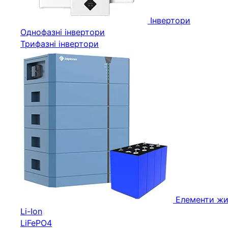
Інвертори
Однофазні інвертори
Трифазні інвертори
Елементи жи
Li-Ion
LiFePO4