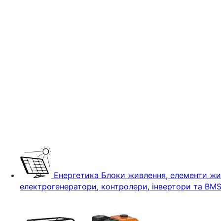
Енергетика
Блоки живлення, елементи жив
електрогенератори, контролери, інвертори та BM