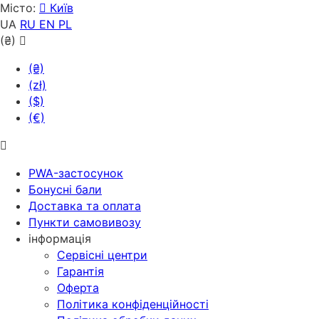
Місто:
Київ
UA
RU
EN
PL
(₴)
(₴)
(zł)
($)
(€)
PWA-застосунок
Бонусні бали
Доставка та оплата
Пункти самовивозу
інформація
Сервісні центри
Гарантія
Оферта
Політика конфіденційності