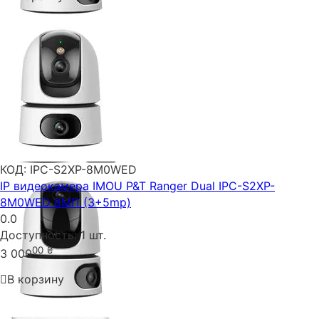
КОД:
IPC-S2XP-8M0WED
IP видеокамера IMOU P&T Ranger Dual IPC-S2XP-
8M0WED 8МП (3+5mp)
0.0
Доступность:
1 шт.
00
₴
3 000
В корзину