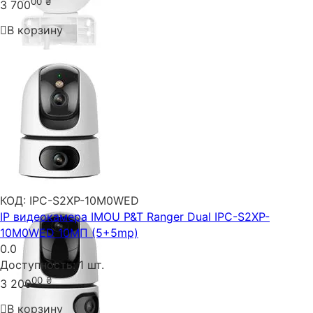
00
₴
3 700
В корзину
КОД:
IPC-S2XP-10M0WED
IP видеокамера IMOU P&T Ranger Dual IPC-S2XP-
10M0WED 10МП (5+5mp)
0.0
Доступность:
1 шт.
00
₴
3 200
В корзину