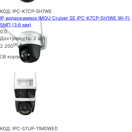
КОД:
IPC-K7CP-5H1WE
IP видеокамера IMOU Cruiser SE IPC-K7CP-5H1WE Wi-Fi,
5МП (3.6 мм)
0.0
Доступность:
2 шт.
00
₴
2 200
В корзину
КОД:
IPC-S7UP-11M0WED