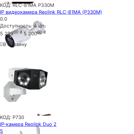
КОД:
RLC-81MA P330M
IP видеокамера Reolink RLC-81MA (P330M)
0.0
Доступность:
4 шт.
00
₴
00
₴
5 299
5 200
В корзину
КОД:
P730
IP-камера Reolink Duo 2
5