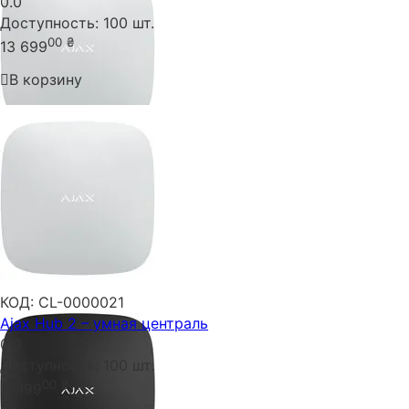
0.0
Доступность:
100 шт.
00
₴
13 699
В корзину
КОД:
CL-0000021
Ajax Hub 2 – умная централь
0.0
Доступность:
100 шт.
00
₴
11 199