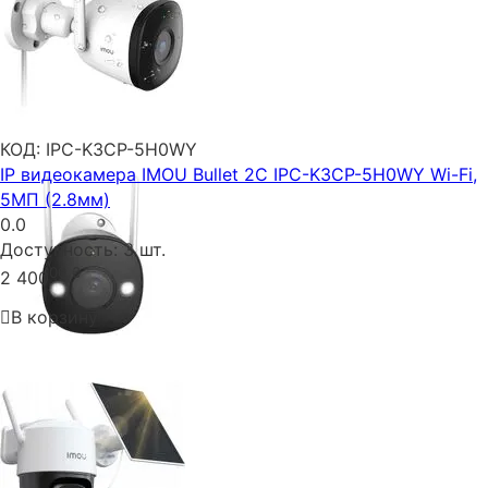
КОД:
IPC-K3CP-5H0WY
IP видеокамера IMOU Bullet 2C IPC-K3CP-5H0WY Wi-Fi,
5МП (2.8мм)
0.0
Доступность:
3 шт.
00
₴
2 400
В корзину