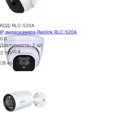
КОД:
RLC-520A
IP видеокамера Reolink RLC-520A
0.0
Доступность:
2 шт.
00
₴
3 199
В корзину