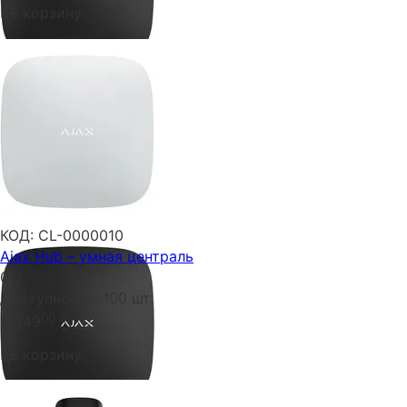
В корзину
КОД:
CL-0000010
Ajax Hub – умная централь
0.0
Доступность:
100 шт.
00
₴
6 849
В корзину