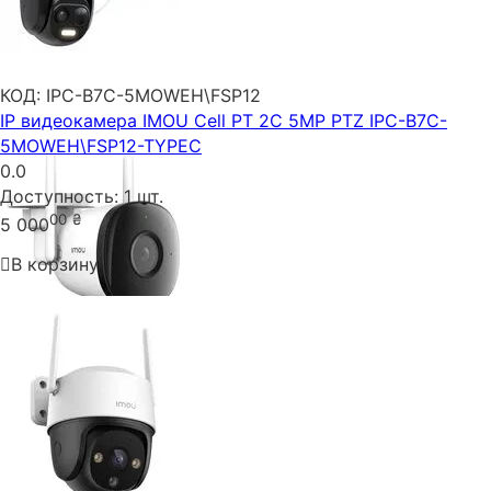
КОД:
IPC-B7C-5MOWEH\FSP12
IP видеокамера IMOU Cell PT 2C 5MP PTZ IPC-B7C-
5MOWEH\FSP12-TYPEC
0.0
Доступность:
1 шт.
00
₴
5 000
В корзину