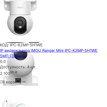
КОД:
IPC-K2MP-5H1WE
IP видеокамера IMOU Ranger Mini IPC-K2MP-5H1WE
5МП (3.6мм)
0.0
Доступность:
4 шт.
00
₴
2 100
В корзину