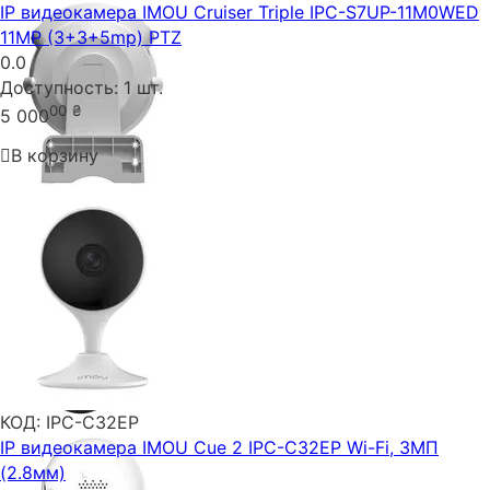
IP видеокамера IMOU Cruiser Triple IPC-S7UP-11M0WED
11MP (3+3+5mp) PTZ
0.0
Доступность:
1 шт.
00
₴
5 000
В корзину
КОД:
IPC-C32EP
IP видеокамера IMOU Cue 2 IPC-C32EP Wi-Fi, 3МП
(2.8мм)