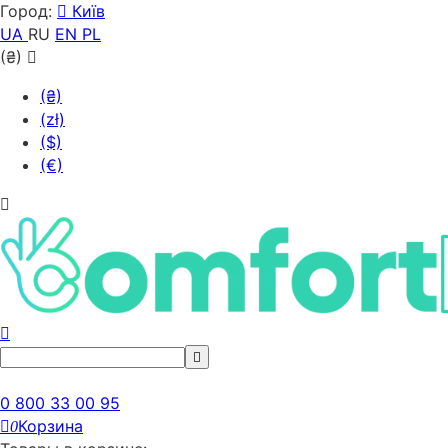
Город:
Київ
UA
RU
EN
PL
(₴)
(₴)
(zł)
($)
(€)
0 800 33 00 95
Корзина
0