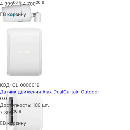
00
₴
00
₴
4 999
4 700
В корзину
КОД:
CL-0000019
Датчик движения Ajax DualCurtain Outdoor
0.0
Доступность:
100 шт.
00
₴
7 399
В корзину