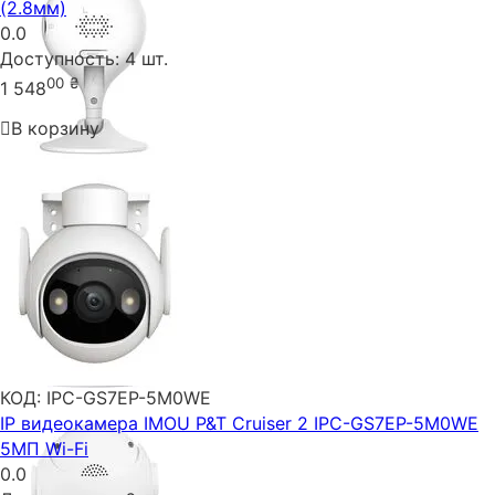
(2.8мм)
0.0
Доступность:
4 шт.
00
₴
1 548
В корзину
КОД:
IPC-GS7EP-5M0WE
IP видеокамера IMOU P&T Cruiser 2 IPC-GS7EP-5M0WE
5МП Wi-Fi
0.0