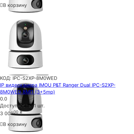
В корзину
КОД:
IPC-S2XP-8M0WED
IP видеокамера IMOU P&T Ranger Dual IPC-S2XP-
8M0WED 8МП (3+5mp)
0.0
Доступность:
1 шт.
00
₴
3 000
В корзину