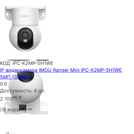
КОД:
IPC-K2MP-5H1WE
IP видеокамера IMOU Ranger Mini IPC-K2MP-5H1WE
5МП (3.6мм)
0.0
Доступность:
4 шт.
00
₴
2 100
В корзину