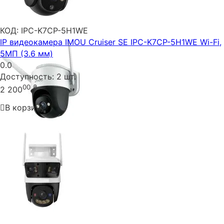
КОД:
IPC-K7CP-5H1WE
IP видеокамера IMOU Cruiser SE IPC-K7CP-5H1WE Wi-Fi,
5МП (3.6 мм)
0.0
Доступность:
2 шт.
00
₴
2 200
В корзину