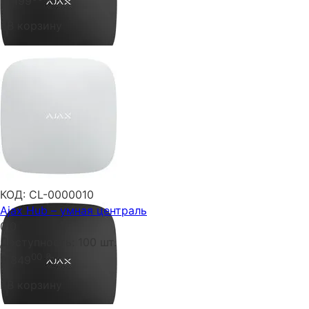
11 199
В корзину
КОД:
CL-0000010
Ajax Hub – умная централь
0.0
Доступность:
100 шт.
00
₴
6 849
В корзину