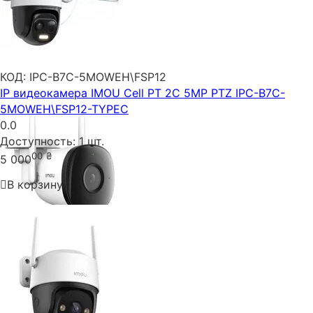
КОД:
IPC-B7C-5MOWEH\FSP12
IP видеокамера IMOU Cell PT 2C 5MP PTZ IPC-B7C-
5MOWEH\FSP12-TYPEC
0.0
Доступность:
1 шт.
00
₴
5 000
В корзину