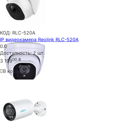
КОД:
RLC-520A
IP видеокамера Reolink RLC-520A
0.0
Доступность:
2 шт.
00
₴
3 199
В корзину