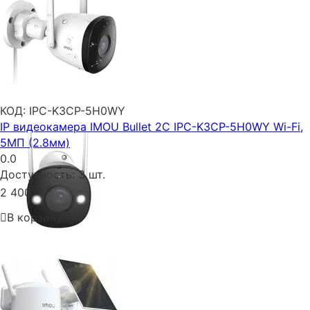
КОД:
IPC-K3CP-5H0WY
IP видеокамера IMOU Bullet 2C IPC-K3CP-5H0WY Wi-Fi,
5МП (2.8мм)
0.0
Доступность:
3 шт.
00
₴
2 400
В корзину