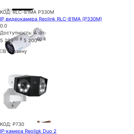
КОД:
RLC-81MA P330M
IP видеокамера Reolink RLC-81MA (P330M)
0.0
Доступность:
4 шт.
00
₴
00
₴
5 299
5 200
В корзину
КОД:
P730
IP-камера Reolink Duo 2