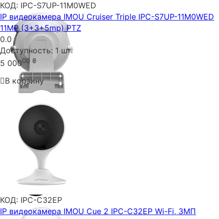
КОД:
IPC-S7UP-11M0WED
IP видеокамера IMOU Cruiser Triple IPC-S7UP-11M0WED
11MP (3+3+5mp) PTZ
0.0
Доступность:
1 шт.
00
₴
5 000
В корзину
КОД:
IPC-C32EP
IP видеокамера IMOU Cue 2 IPC-C32EP Wi-Fi, 3МП