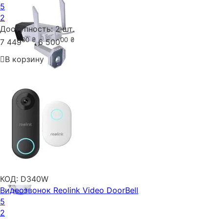
5
2
Доступность:
2 шт.
00
₴
00
₴
7 449
6 500
В корзину
КОД:
D340W
Видеозвонок Reolink Video DoorBell
5
2