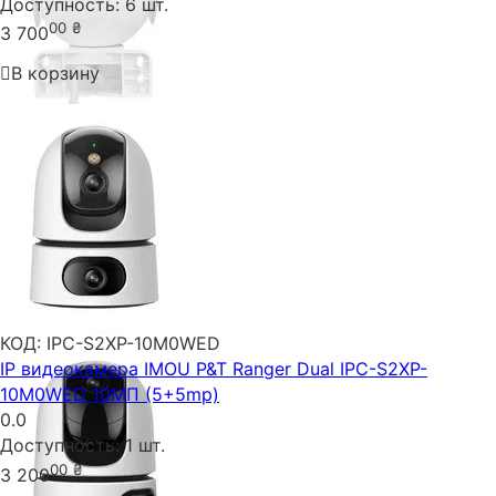
Доступность:
6 шт.
00
₴
3 700
В корзину
КОД:
IPC-S2XP-10M0WED
IP видеокамера IMOU P&T Ranger Dual IPC-S2XP-
10M0WED 10МП (5+5mp)
0.0
Доступность:
1 шт.
00
₴
3 200