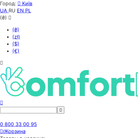
Город:
Київ
UA
RU
EN
PL
(₴)
(₴)
(zł)
($)
(€)
0 800 33 00 95
Корзина
0