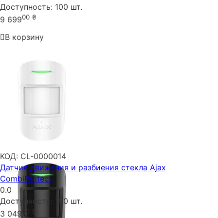
Доступность:
100 шт.
00
₴
9 699
В корзину
КОД:
CL-0000014
Датчик движения и разбиения стекла Ajax
CombiProtect
0.0
Доступность:
100 шт.
00
₴
3 049