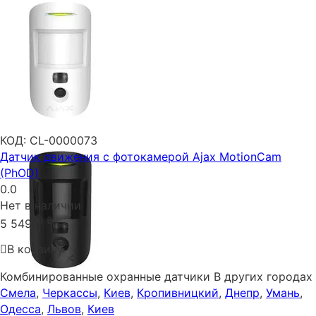
КОД:
CL-0000073
Датчик движения с фотокамерой Ajax MotionCam
(PhOD)
0.0
Нет в наличии
00
₴
5 549
В корзину
Комбинированные охранные датчики В других городах
Смела
,
Черкассы
,
Киев
,
Кропивницкий
,
Днепр
,
Умань
,
Одесса
,
Львов
,
Киев