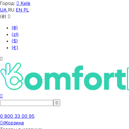
Город:
Київ
UA
RU
EN
PL
(₴)
(₴)
(zł)
($)
(€)
0 800 33 00 95
Корзина
0