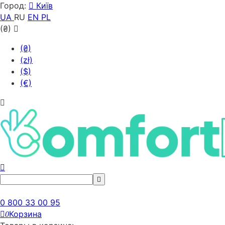
Город:
Київ
UA
RU
EN
PL
(₴)
(₴)
(zł)
($)
(€)
0 800 33 00 95
Корзина
0