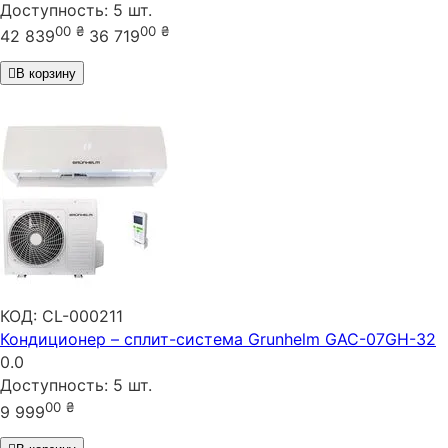
Доступность:
5 шт.
00
₴
00
₴
42 839
36 719
В корзину
КОД:
CL-000211
Кондиционер – сплит-система Grunhelm GAC-07GH-32
0.0
Доступность:
5 шт.
00
₴
9 999