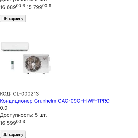
00
₴
00
₴
16 689
15 799
В корзину
КОД:
CL-000213
Кондиционер Grunhelm GAC-09GH-IWF-TPRO
0.0
Доступность:
5 шт.
00
₴
16 599
В корзину