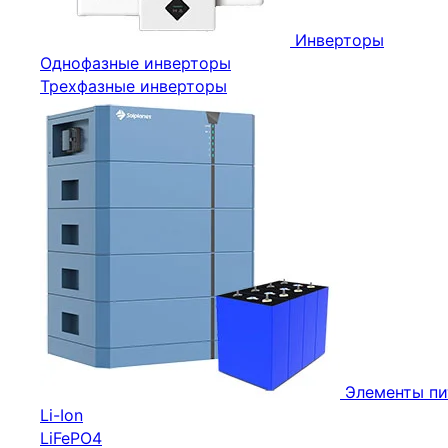
Инверторы
Однофазные инверторы
Трехфазные инверторы
Элементы пи
Li-Ion
LiFePO4