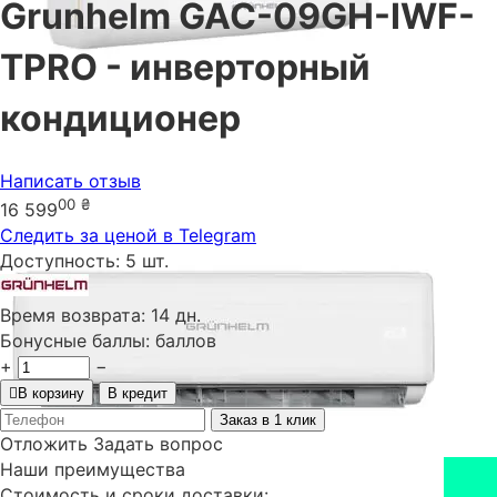
Grunhelm GAC-09GH-IWF-
TPRO - инверторный
кондиционер
Написать отзыв
00
₴
16 599
Следить за ценой в Telegram
Доступность:
5 шт.
Время возврата:
14 дн.
Бонусные баллы:
баллов
+
−
В корзину
В кредит
Заказ в 1 клик
Отложить
Задать вопрос
Наши преимущества
Стоимость и сроки доставки: