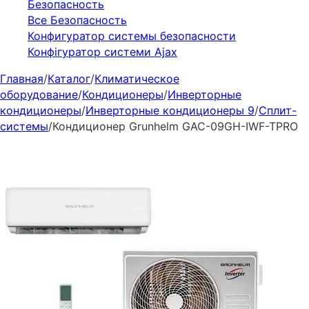
Безопасность
Все Безопасность
Конфигуратор системы безопасности
Конфігуратор системи Ajax
Главная
/
Каталог
/
Климатическое
оборудование
/
Кондиционеры
/
Инверторные
кондиционеры
/
Инверторные кондиционеры 9
/
Сплит-
системы
/
Кондиционер Grunhelm GAC-09GH-IWF-TPRO