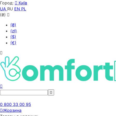
Город:
Київ
UA
RU
EN
PL
(₴)
(₴)
(zł)
($)
(€)
0 800 33 00 95
Корзина
0