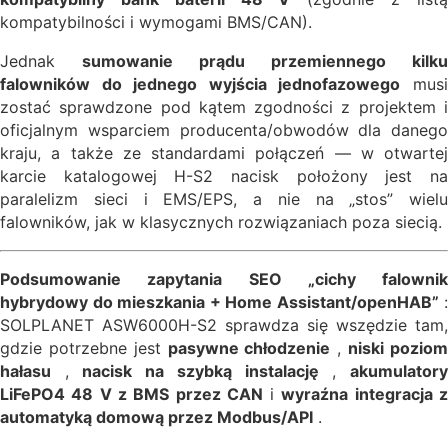
kompatybilności i wymogami BMS/CAN).
Jednak
sumowanie prądu przemiennego kilku
falowników do jednego wyjścia jednofazowego
mus
zostać sprawdzone pod kątem zgodności z projektem i
oficjalnym wsparciem producenta/obwodów dla danego
kraju, a także ze standardami połączeń — w otwartej
karcie katalogowej H-S2 nacisk położony jest na
paralelizm sieci i EMS/EPS, a nie na „stos” wielu
falowników, jak w klasycznych rozwiązaniach poza siecią.
Podsumowanie zapytania SEO „cichy falownik
hybrydowy do mieszkania + Home Assistant/openHAB”
:
SOLPLANET ASW6000H-S2 sprawdza się wszędzie tam,
gdzie potrzebne jest
pasywne chłodzenie
,
niski pozio
hałasu
,
nacisk na szybką instalację
,
akumulator
LiFePO4 48 V z BMS przez CAN
i
wyraźna integracja 
automatyką domową przez Modbus/API
.