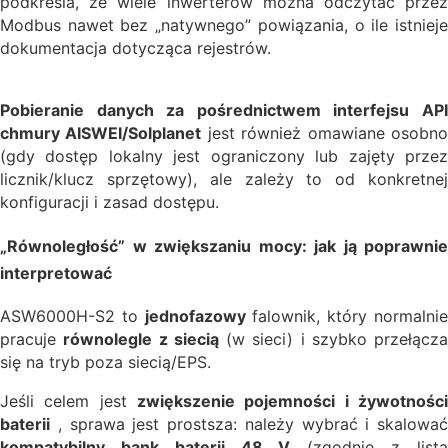
podkreśla, że wiele inwerterów można odczytać przez
Modbus nawet bez „natywnego” powiązania, o ile istnieje
dokumentacja dotycząca rejestrów.
Pobieranie danych za pośrednictwem interfejsu API
chmury AISWEI/Solplanet
jest również omawiane osobn
(gdy dostęp lokalny jest ograniczony lub zajęty przez
licznik/klucz sprzętowy), ale zależy to od konkretnej
konfiguracji i zasad dostępu.
„Równoległość” w zwiększaniu mocy: jak ją poprawnie
interpretować
ASW6000H-S2 to
jednofazowy
falownik, który normalni
pracuje
równolegle z siecią
(w sieci) i szybko przełącza
się na tryb poza siecią/EPS.
Jeśli celem jest
zwiększenie pojemności i żywotności
baterii
, sprawa jest prostsza: należy wybrać i skalować
kompatybilny bank baterii 48 V
(zgodnie z list