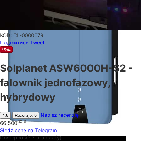
KOD:
CL-0000079
Поділитись
Tweet
Solplanet ASW6000H-S2 -
falownik jednofazowy,
hybrydowy
Napisz recenzję
4.8
Recenzje: 5
00
₴
66 500
Śledź cenę na Telegram
Dostępność:
3 produkt(y)