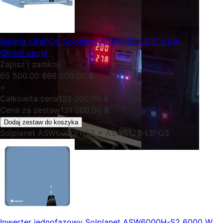
Bateria LiFePO4 Solplanet ASW5120-LB-E 5 kW
Określ opcje
Zapisz i zamknij
65 500.00
₴
66 500.00
₴
=
Całkowita cena
133 000.00
₴
Cena za zestaw
131 000.00
₴
Dodaj zestaw do koszyka
Solplanet ASW6000H-S2 + ASW5120-LB-G3
Inwerter jednofazowy Solplanet ASW6000H-S2 6000 W