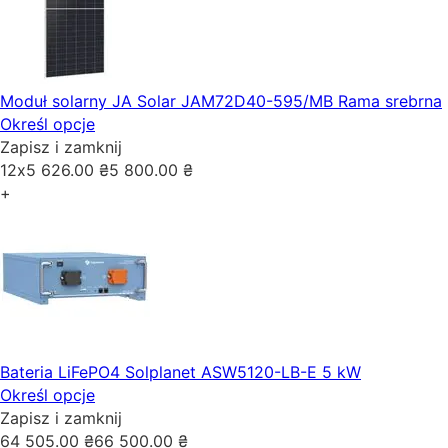
Moduł solarny JA Solar JAM72D40-595/MB Rama srebrna
Określ opcje
Zapisz i zamknij
12x
5 626.00
₴
5 800.00
₴
+
Bateria LiFePO4 Solplanet ASW5120-LB-E 5 kW
Określ opcje
Zapisz i zamknij
64 505.00
₴
66 500.00
₴