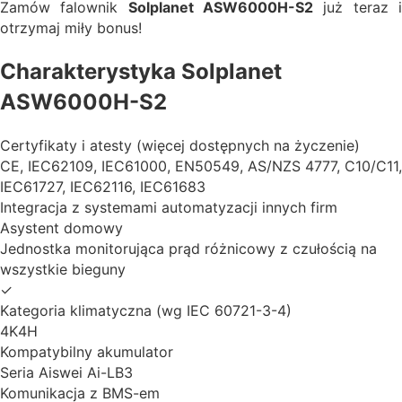
Zamów falownik
Solplanet ASW6000H-S2
już teraz 
otrzymaj miły bonus!
Charakterystyka Solplanet
ASW6000H-S2
Certyfikaty i atesty (więcej dostępnych na życzenie)
CE, IEC62109, IEC61000, EN50549, AS/NZS 4777, C10/C11,
IEC61727, IEC62116, IEC61683
Integracja z systemami automatyzacji innych firm
Asystent domowy
Jednostka monitorująca prąd różnicowy z czułością na
wszystkie bieguny
✓
Kategoria klimatyczna (wg IEC 60721-3-4)
4K4H
Kompatybilny akumulator
Seria Aiswei Ai-LB3
Komunikacja z BMS-em