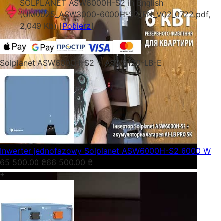
SOLPLANET ASW6000H-S2 in English
(UM0025_ASW3000-6000H-S2_EN_V02_0722.pdf,
2,049 Kb) [
Pobierz
]
Solplanet ASW6000H-S2 + ASW5120-LB-E
Inwerter jednofazowy Solplanet ASW6000H-S2 6000 W
65 500.00
₴
66 500.00
₴
+