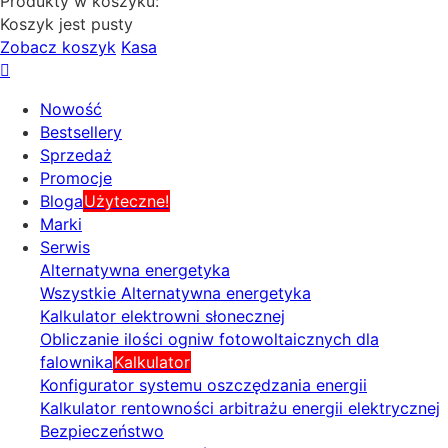
Produkty w koszyku:
Koszyk jest pusty
Zobacz koszyk
Kasa
Nowość
Bestsellery
Sprzedaż
Promocje
Bloga
Użyteczne!
Marki
Serwis
Alternatywna energetyka
Wszystkie Alternatywna energetyka
Kalkulator elektrowni słonecznej
Obliczanie ilości ogniw fotowoltaicznych dla
falownika
Kalkulator
Konfigurator systemu oszczędzania energii
Kalkulator rentowności arbitrażu energii elektrycznej
Bezpieczeństwo