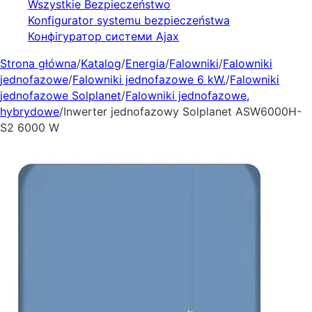
Wszystkie Bezpieczeństwo
Konfigurator systemu bezpieczeństwa
Конфігуратор системи Ajax
Strona główna
/
Katalog
/
Energia
/
Falowniki
/
Falowniki
jednofazowe
/
Falowniki jednofazowe 6 kW.
/
Falowniki
jednofazowe Solplanet
/
Falowniki jednofazowe,
hybrydowe
/
Inwerter jednofazowy Solplanet ASW6000H-
S2 6000 W