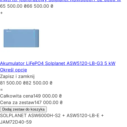
65 500.00
₴
66 500.00
₴
+
Akumulator LiFePO4 Solplanet ASW5120-LB-G3 5 kW
Określ opcje
Zapisz i zamknij
81 500.00
₴
82 500.00
₴
=
Całkowita cena
149 000.00
₴
Cena za zestaw
147 000.00
₴
Dodaj zestaw do koszyka
SOLPLANET ASW6000H-S2 + ASW5120-LB-E +
JAM72D40-59