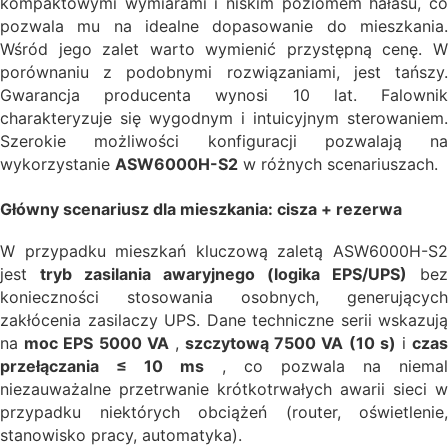
kompaktowymi wymiarami i niskim poziomem hałasu, co
pozwala mu na idealne dopasowanie do mieszkania.
Wśród jego zalet warto wymienić przystępną cenę. W
porównaniu z podobnymi rozwiązaniami, jest tańszy.
Gwarancja producenta wynosi 10 lat. Falownik
charakteryzuje się wygodnym i intuicyjnym sterowaniem.
Szerokie możliwości konfiguracji pozwalają na
wykorzystanie
ASW6000H-S2
w różnych scenariuszach.
Główny scenariusz dla mieszkania: cisza + rezerwa
W przypadku mieszkań kluczową zaletą ASW6000H-S2
jest
tryb zasilania awaryjnego (logika EPS/UPS)
bez
konieczności stosowania osobnych, generujących
zakłócenia zasilaczy UPS. Dane techniczne serii wskazują
na
moc EPS 5000 VA
,
szczytową 7500 VA (10 s)
i
cza
przełączania ≤ 10 ms
, co pozwala na niemal
niezauważalne przetrwanie krótkotrwałych awarii sieci w
przypadku niektórych obciążeń (router, oświetlenie,
stanowisko pracy, automatyka).