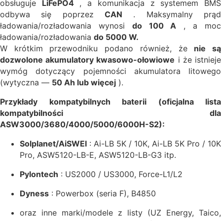
obsługuje
LiFePO4
, a komunikacja z systemem BM
odbywa się poprzez
CAN
. Maksymalny prąd
ładowania/rozładowania wynosi
do 100 A
, a mo
ładowania/rozładowania
do 5000 W.
W krótkim przewodniku podano również, że
nie s
dozwolone akumulatory kwasowo-ołowiowe
i że istniej
wymóg dotyczący pojemności akumulatora litowego
(wytyczna —
50 Ah lub więcej
).
Przykłady kompatybilnych baterii (oficjalna lista
kompatybilności dla
ASW3000/3680/4000/5000/6000H-S2):
Solplanet/AiSWEI
: Ai-LB 5K / 10K, Ai-LB 5K Pro / 10K
Pro, ASW5120-LB-E, ASW5120-LB-G3 itp.
Pylontech
: US2000 / US3000, Force-L1/L2
Dyness
: Powerbox (seria F), B4850
oraz inne marki/modele z listy (UZ Energy, Taico,