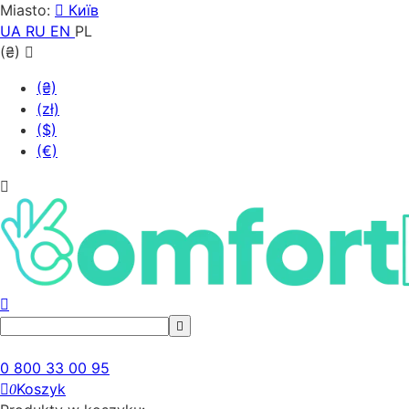
Miasto:
Київ
UA
RU
EN
PL
(₴)
(₴)
(zł)
($)
(€)
0 800 33 00 95
Koszyk
0