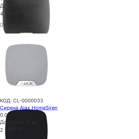
Доступно:
5 шт.
00
₴
4 349
У кошик
КОД:
CL-0000033
Сирена Ajax HomeSiren
0.0
Доступно:
5 шт.
00
₴
2 179