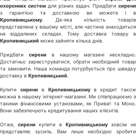
охоронних систем
для різних задач. Придбати
сирен
з гарантією та доставкою ви можете і в
Кропивницькому
. Де-яка кількість товарів
представлена у вашому місті, але частина знаходиться
на віддалених складах. Тому доставка товару в
Кропивницький
може зайняти кілька днів.
Придбати
сирени
в нашому магазині нескладно
Достатньо зареєструватися, обрати необхідний товар
та замовити. Наша команда потурбується про швидку
доставку в
Кропивницький
.
Купити
сирени
в
Кропивницькому
в кредит тако
можна в нашому інтернет-магазині. Ми співпрацюємо з
такими фінансовими установами, як Приват та Моно.
Вони забезпечують кредитування наших клієнтів.
Отже,
сирени
купити в
Кропивницькому
зовсім н
представляє зусиль. Вам лише необхідно зробити