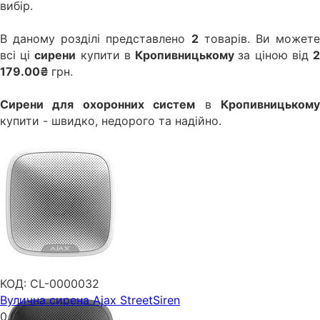
вибір.
В даному розділі представлено
2
товарів. Ви может
всі ці
сирени
купити в
Кропивницькому
за ціною від
179.00₴
грн.
Сирени для охоронних систем
в
Кропивницьком
купити - швидко, недорого та надійно.
КОД:
CL-0000032
Вулична сирена Ajax StreetSiren
0.0