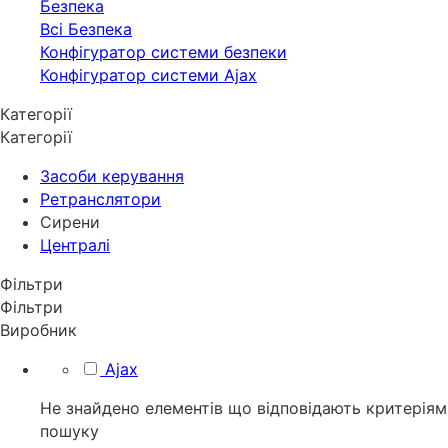
Безпека
Всі Безпека
Конфігуратор системи безпеки
Конфігуратор системи Ajax
Категорії
Категорії
Засоби керування
Ретранслятори
Сирени
Централі
Фільтри
Фільтри
Виробник
Ajax
Не знайдено елементів що відповідають критеріям
пошуку