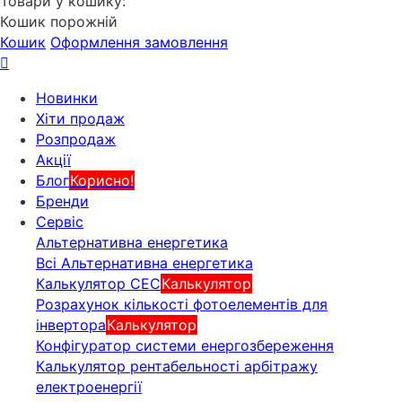
Товари у кошику:
Кошик порожній
Кошик
Оформлення замовлення
Новинки
Хіти продаж
Розпродаж
Акції
Блог
Корисно!
Бренди
Сервіс
Альтернативна енергетика
Всі Альтернативна енергетика
Калькулятор СЕС
Калькулятор
Розрахунок кількості фотоелементів для
інвертора
Калькулятор
Конфігуратор системи енергозбереження
Калькулятор рентабельності арбітражу
електроенергії