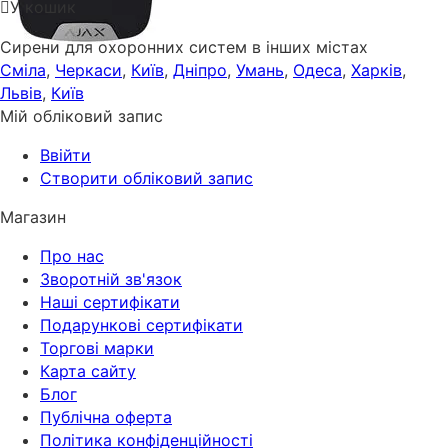
У кошик
Сирени для охоронних систем в інших містах
Сміла
,
Черкаси
,
Київ
,
Дніпро
,
Умань
,
Одеса
,
Харків
,
Львів
,
Київ
Мій обліковий запис
Ввійти
Створити обліковий запис
Магазин
Про нас
Зворотній зв'язок
Наші сертифікати
Подарункові сертифікати
Торгові марки
Карта сайту
Блог
Публічна оферта
Політика конфіденційності