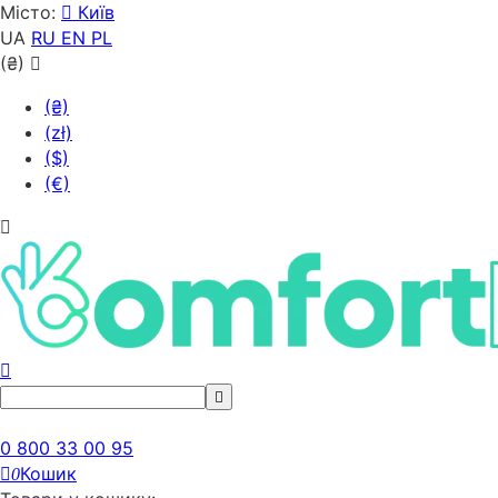
Місто:
Київ
UA
RU
EN
PL
(₴)
(₴)
(zł)
($)
(€)
0 800 33 00 95
Кошик
0