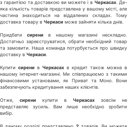
з гарантією та доставкою ви можете і в
Черкасах
. Де
яка кількість товарів представлена у вашому місті, але
частина знаходиться на віддалених складах. Тому
доставка товару в
Черкаси
може зайняти кілька днів.
Придбати
сирени
в нашому магазині нескладно
Достатньо зареєструватися, обрати необхідний товар
та замовити. Наша команда потурбується про швидку
доставку в
Черкаси
.
Купити
сирени
в
Черкасах
в кредит також можна в
нашому інтернет-магазині. Ми співпрацюємо з такими
фінансовими установами, як Приват та Моно. Вони
забезпечують кредитування наших клієнтів.
Отже,
сирени
купити в
Черкасах
зовсім не
представляє зусиль. Вам лише необхідно зробити
вибір.
В даному розділі представлено
2
товарів. Ви может