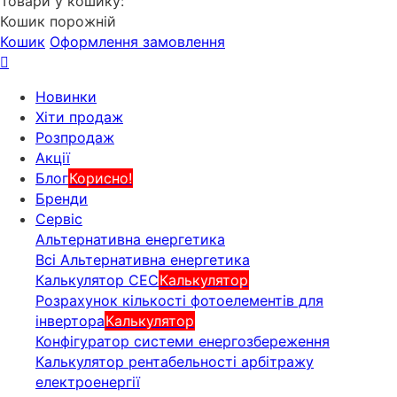
Товари у кошику:
Кошик порожній
Кошик
Оформлення замовлення
Новинки
Хіти продаж
Розпродаж
Акції
Блог
Корисно!
Бренди
Сервіс
Альтернативна енергетика
Всі Альтернативна енергетика
Калькулятор СЕС
Калькулятор
Розрахунок кількості фотоелементів для
інвертора
Калькулятор
Конфігуратор системи енергозбереження
Калькулятор рентабельності арбітражу
електроенергії