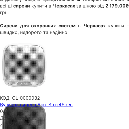
всі ці
сирени
купити в
Черкасах
за ціною від
2 179.00
грн.
Сирени для охоронних систем
в
Черкасах
купити 
швидко, недорого та надійно.
КОД:
CL-0000032
Вулична сирена Ajax StreetSiren
0.0
Доступно:
5 шт.
00
₴
4 349