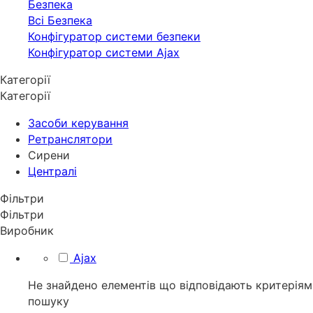
Безпека
Всі Безпека
Конфігуратор системи безпеки
Конфігуратор системи Ajax
Категорії
Категорії
Засоби керування
Ретранслятори
Сирени
Централі
Фільтри
Фільтри
Виробник
Ajax
Не знайдено елементів що відповідають критеріям
пошуку