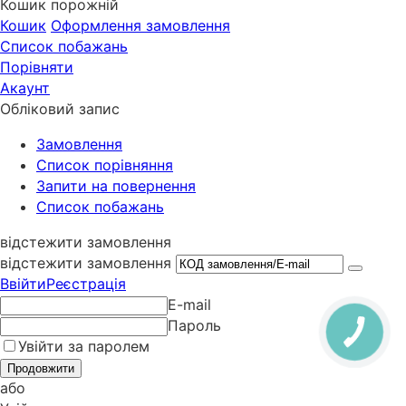
Кошик порожній
Кошик
Оформлення замовлення
Список побажань
Порівняти
Акаунт
Обліковий запис
Замовлення
Cписок порівняння
Запити на повернення
Список побажань
відстежити замовлення
відстежити замовлення
Ввійти
Реєстрація
E-mail
Пароль
Увійти за паролем
Продовжити
або