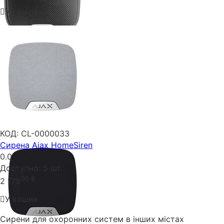
У кошик
КОД:
CL-0000033
Сирена Ajax HomeSiren
0.0
Доступно:
5 шт.
00
₴
2 179
У кошик
Сирени для охоронних систем в інших містах