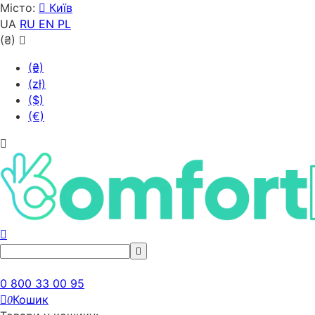
Місто:
Київ
UA
RU
EN
PL
(₴)
(₴)
(zł)
($)
(€)
0 800 33 00 95
Кошик
0