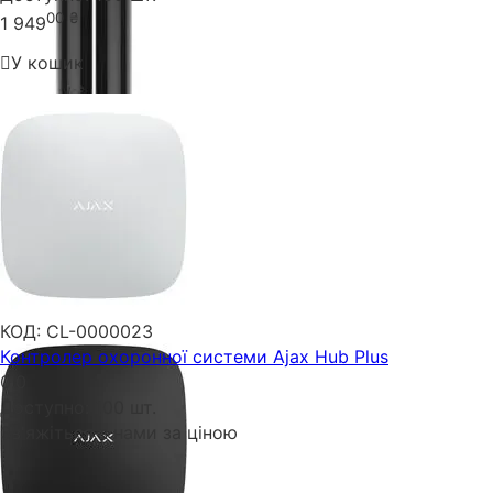
00
₴
1 949
У кошик
КОД:
CL-0000023
Контролер охоронної системи Ajax Hub Plus
0.0
Доступно:
100 шт.
Зв'яжіться з нами за ціною