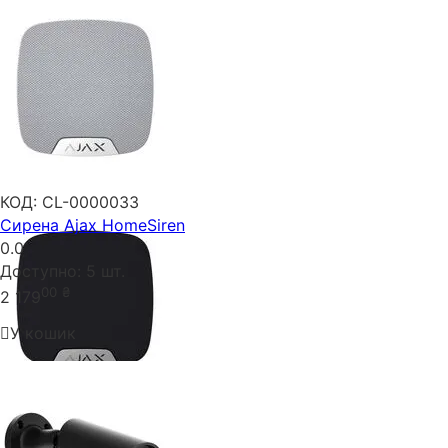
КОД:
CL-0000033
Сирена Ajax HomeSiren
0.0
Доступно:
5 шт.
00
₴
2 179
У кошик