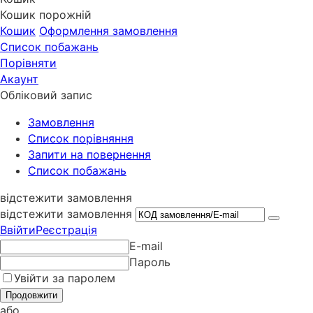
Кошик порожній
Кошик
Оформлення замовлення
Список побажань
Порівняти
Акаунт
Обліковий запис
Замовлення
Cписок порівняння
Запити на повернення
Список побажань
відстежити замовлення
відстежити замовлення
Ввійти
Реєстрація
E-mail
Пароль
Увійти за паролем
Продовжити
або