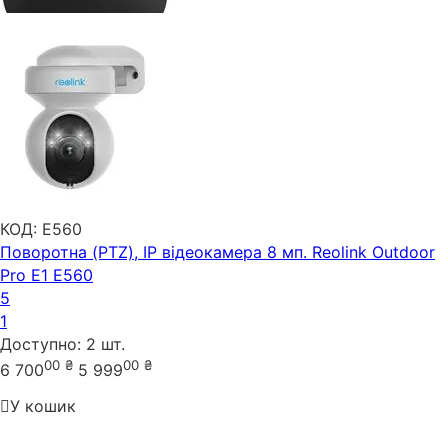
КОД:
E560
Поворотна (PTZ), IP відеокамера 8 мп. Reolink Outdoor
Pro E1 E560
5
1
Доступно:
2 шт.
00
₴
00
₴
6 700
5 999
У кошик