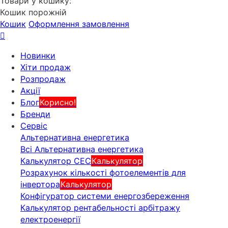
Товари у кошику:
Кошик порожній
Кошик
Оформлення замовлення
Новинки
Хіти продаж
Розпродаж
Акції
Блог
Корисно!
Бренди
Сервіс
Альтернативна енергетика
Всі Альтернативна енергетика
Калькулятор СЕС
Калькулятор
Розрахунок кількості фотоелементів для
інвертора
Калькулятор
Конфігуратор системи енергозбереження
Калькулятор рентабельності арбітражу
електроенергії