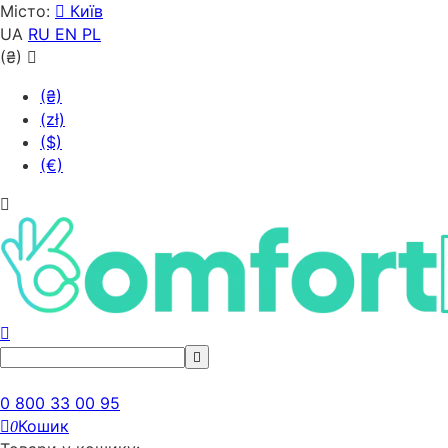
Місто:
Київ
UA
RU
EN
PL
(₴)
(₴)
(zł)
($)
(€)
0 800 33 00 95
Кошик
0