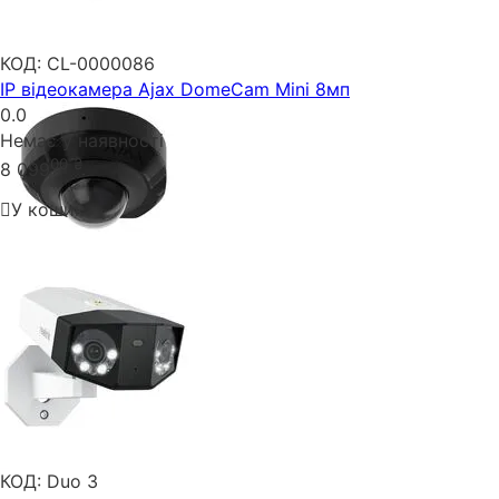
КОД:
CL-0000086
IP відеокамера Ajax DomeCam Mini 8мп
0.0
Немає у наявності
00
₴
8 099
У кошик
КОД:
Duo 3