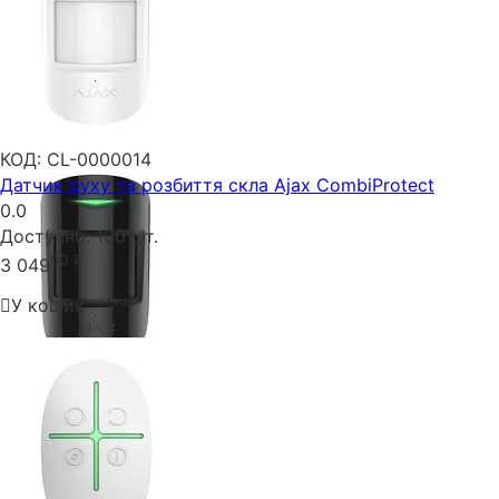
КОД:
CL-0000014
Датчик руху та розбиття скла Ajax CombiProtect
0.0
Доступно:
100 шт.
00
₴
3 049
У кошик