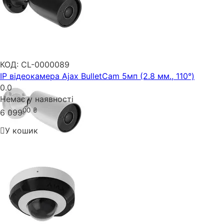
КОД:
CL-0000089
IP відеокамера Ajax BulletCam 5мп (2.8 мм., 110°)
0.0
Немає у наявності
00
₴
6 099
У кошик