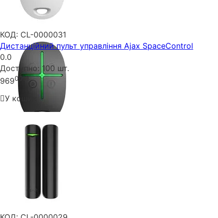
КОД:
CL-0000031
Дистанційний пульт управління Ajax SpaceControl
0.0
Доступно:
100 шт.
00
₴
969
У кошик
КОД:
CL-0000029