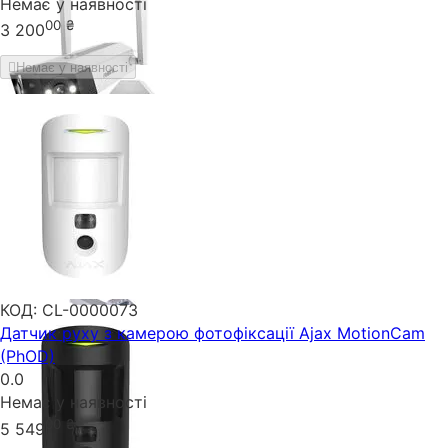
Немає у наявності
00
₴
3 200
Немає у наявності
КОД:
CL-0000073
Датчик руху з камерою фотофіксації Ajax MotionCam
(PhOD)
0.0
Немає у наявності
00
₴
5 549