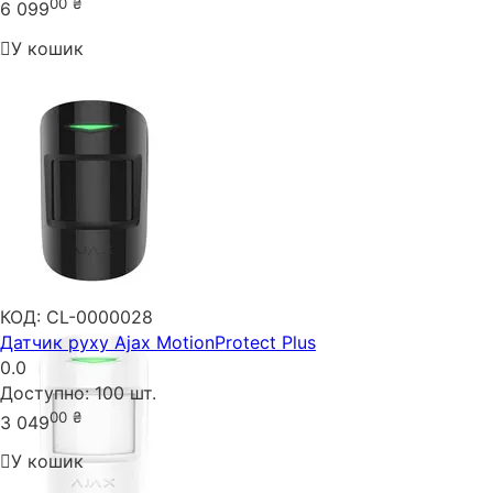
00
₴
6 099
У кошик
КОД:
CL-0000028
Датчик руху Ajax MotionProtect Plus
0.0
Доступно:
100 шт.
00
₴
3 049
У кошик