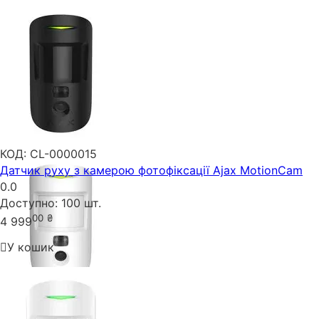
КОД:
CL-0000015
Датчик руху з камерою фотофіксації Ajax MotionCam
0.0
Доступно:
100 шт.
00
₴
4 999
У кошик