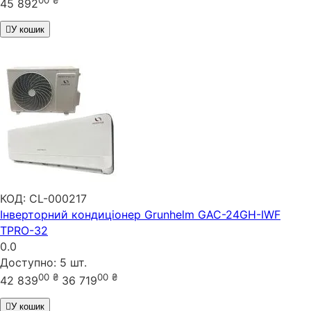
00
₴
45 892
У кошик
КОД:
CL-000217
Інверторний кондиціонер Grunhelm GAC-24GH-IWF
TPRO-32
0.0
Доступно:
5 шт.
00
₴
00
₴
42 839
36 719
У кошик