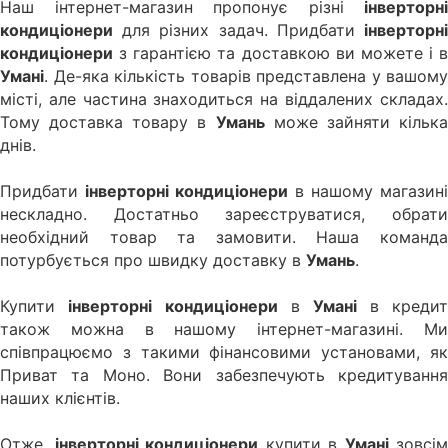
Наш інтернет-магазин пропонує різні
інверторні
кондиціонери
для різних задач. Придбати
інверторні
кондиціонери
з гарантією та доставкою ви можете і в
Умані
. Де-яка кількість товарів представлена у вашому
місті, але частина знаходиться на віддалених складах.
Тому доставка товару в
Умань
може зайняти кільк
днів.
Придбати
інверторні кондиціонери
в нашому магазині
нескладно. Достатньо зареєструватися, обрати
необхідний товар та замовити. Наша команда
потурбується про швидку доставку в
Умань
.
Купити
інверторні кондиціонери
в
Умані
в креди
також можна в нашому інтернет-магазині. Ми
співпрацюємо з такими фінансовими установами, як
Приват та Моно. Вони забезпечують кредитування
наших клієнтів.
Отже,
інверторні кондиціонери
купити в
Умані
зовсім