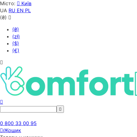
Місто:
Київ
UA
RU
EN
PL
(₴)
(₴)
(zł)
($)
(€)
0 800 33 00 95
Кошик
0