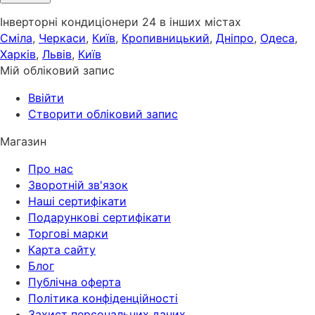
Інверторні кондиціонери 24 в інших містах
Сміла
,
Черкаси
,
Київ
,
Кропивницький
,
Дніпро
,
Одеса
,
Харків
,
Львів
,
Київ
Мій обліковий запис
Ввійти
Створити обліковий запис
Магазин
Про нас
Зворотній зв'язок
Наші сертифікати
Подарункові сертифікати
Торгові марки
Карта сайту
Блог
Публічна оферта
Політика конфіденційності
Захист персональних даних