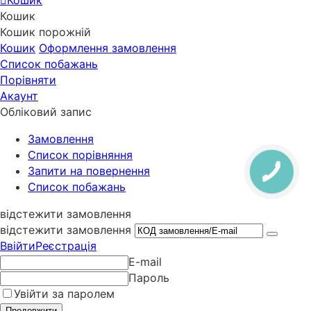
Кошик
Кошик
Кошик порожній
Кошик
Оформлення замовлення
Список побажань
Порівняти
Акаунт
Обліковий запис
Замовлення
Cписок порівняння
Запити на повернення
Список побажань
відстежити замовлення
відстежити замовлення
Ввійти
Реєстрація
E-mail
Пароль
Увійти за паролем
Продовжити