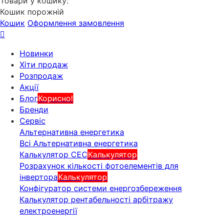
Товари у кошику:
Кошик порожній
Кошик
Оформлення замовлення
Новинки
Хіти продаж
Розпродаж
Акції
Блог
Корисно!
Бренди
Сервіс
Альтернативна енергетика
Всі Альтернативна енергетика
Калькулятор СЕС
Калькулятор
Розрахунок кількості фотоелементів для
інвертора
Калькулятор
Конфігуратор системи енергозбереження
Калькулятор рентабельності арбітражу
електроенергії