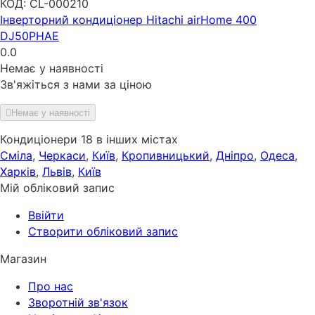
КОД:
CL-000210
Інверторний кондиціонер Hitachi airHome 400
DJ50PHAE
0.0
Немає у наявності
Зв'яжіться з нами за ціною
Немає у наявності
Кондиціонери 18 в інших містах
Сміла
,
Черкаси
,
Київ
,
Кропивницький
,
Дніпро
,
Одеса
,
Харків
,
Львів
,
Київ
Мій обліковий запис
Ввійти
Створити обліковий запис
Магазин
Про нас
Зворотній зв'язок