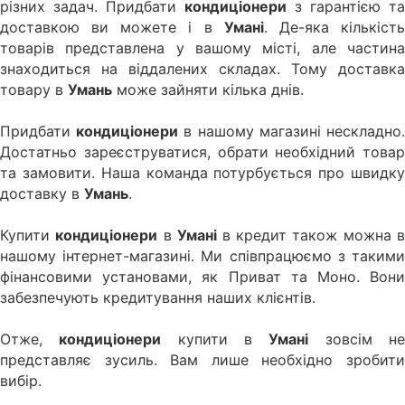
різних задач. Придбати
кондиціонери
з гарантією та
доставкою ви можете і в
Умані
. Де-яка кількіст
товарів представлена у вашому місті, але частина
знаходиться на віддалених складах. Тому доставка
товару в
Умань
може зайняти кілька днів.
Придбати
кондиціонери
в нашому магазині нескладно
Достатньо зареєструватися, обрати необхідний товар
та замовити. Наша команда потурбується про швидку
доставку в
Умань
.
Купити
кондиціонери
в
Умані
в кредит також можна в
нашому інтернет-магазині. Ми співпрацюємо з такими
фінансовими установами, як Приват та Моно. Вони
забезпечують кредитування наших клієнтів.
Отже,
кондиціонери
купити в
Умані
зовсім н
представляє зусиль. Вам лише необхідно зробити
вибір.