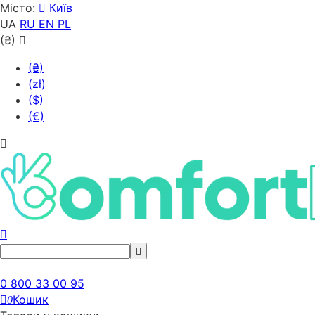
Місто:
Київ
UA
RU
EN
PL
(₴)
(₴)
(zł)
($)
(€)
0 800 33 00 95
Кошик
0