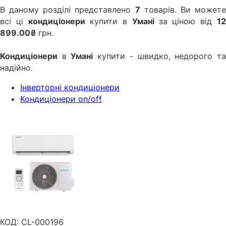
В даному розділі представлено
7
товарів. Ви может
всі ці
кондиціонери
купити в
Умані
за ціною від
1
899.00₴
грн.
Кондиціонери
в
Умані
купити - швидко, недорого т
надійно.
Інверторні кондиціонери
Кондиціонери on/off
КОД:
CL-000196