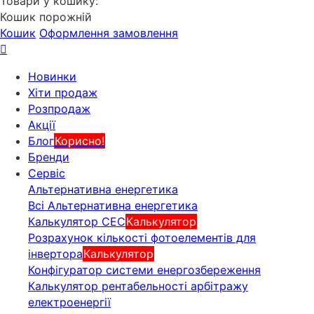
Товари у кошику:
Кошик порожній
Кошик
Оформлення замовлення
Новинки
Хіти продаж
Розпродаж
Акції
Блог
Корисно!
Бренди
Сервіс
Альтернативна енергетика
Всі Альтернативна енергетика
Калькулятор СЕС
Калькулятор
Розрахунок кількості фотоелементів для
інвертора
Калькулятор
Конфігуратор системи енергозбереження
Калькулятор рентабельності арбітражу
електроенергії