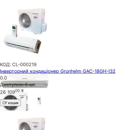
КОД:
CL-000219
Інверторний кондиціонер Grunhelm GAC-18GH-I32
0.0
Доступно:
5 шт.
00
₴
26 109
У кошик