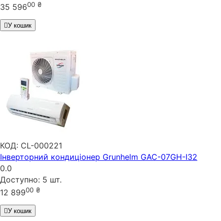
00
₴
35 596
У кошик
КОД:
CL-000221
Інверторний кондиціонер Grunhelm GAC-07GH-I32
0.0
Доступно:
5 шт.
00
₴
12 899
У кошик