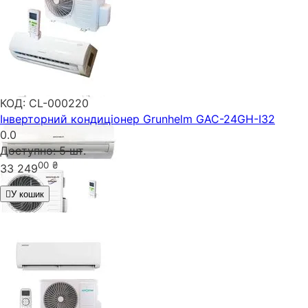
КОД:
CL-000220
Інверторний кондиціонер Grunhelm GAC-24GH-I32
0.0
Доступно:
5 шт.
00
₴
33 249
У кошик