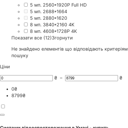
5 мп. 2560*1920P Full HD
5 мп. 2688*1664
5 мп. 2880*1620
8 мп. 3840*2160 4K
8 мп. 4608*1728P 4K
Показати все (12)
Згорнути
Не знайдено елементів що відповідають критеріям
пошуку
Ціни
₴
–
₴
0
₴
8799
₴
Системи відеоспостереження
в
Умані
- купить