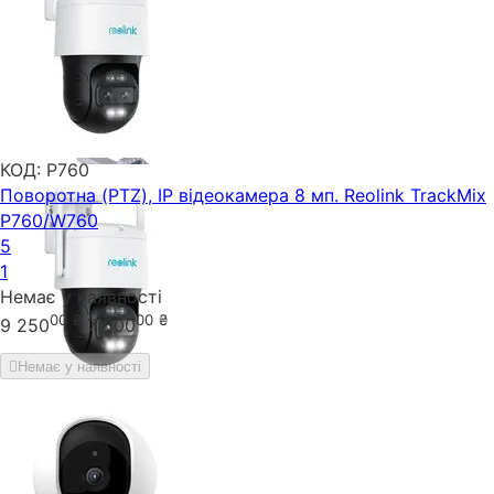
КОД:
P760
Поворотна (PTZ), IP відеокамера 8 мп. Reolink TrackMix
P760/W760
5
1
Немає у наявності
00
₴
00
₴
9 250
7 500
Немає у наявності