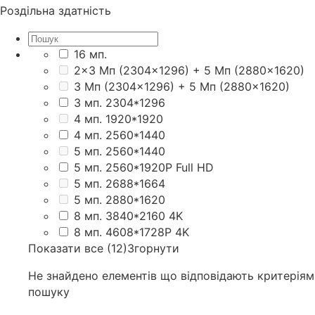
Роздільна здатність
16 мп.
2×3 Мп (2304×1296) + 5 Мп (2880×1620)
3 Мп (2304×1296) + 5 Мп (2880×1620)
3 мп. 2304*1296
4 мп. 1920*1920
4 мп. 2560*1440
5 мп. 2560*1440
5 мп. 2560*1920P Full HD
5 мп. 2688*1664
5 мп. 2880*1620
8 мп. 3840*2160 4K
8 мп. 4608*1728P 4K
Показати все (12)
Згорнути
Не знайдено елементів що відповідають критеріям
пошуку