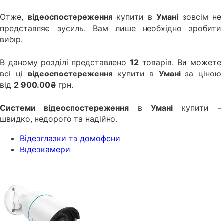
Отже,
відеоспостереження
купити в
Умані
зовсім не
представляє зусиль. Вам лише необхідно зробити
вибір.
В даному розділі представлено
12
товарів. Ви можете
всі ці
відеоспостереження
купити в
Умані
за ціною
від
2 900.00₴
грн.
Системи відеоспостереження
в
Умані
купити -
швидко, недорого та надійно.
Відеоглазки та домофони
Відеокамери