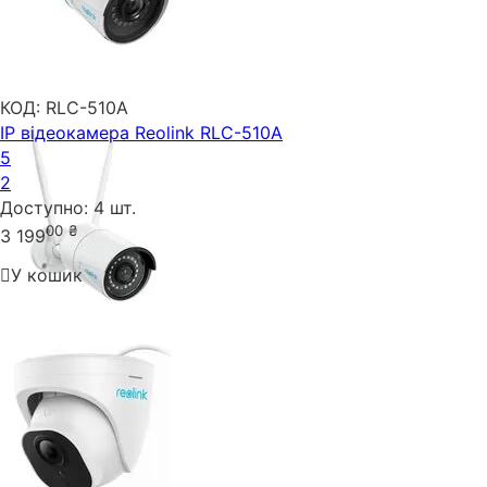
КОД:
RLC-510A
IP відеокамера Reolink RLC-510A
5
2
Доступно:
4 шт.
00
₴
3 199
У кошик