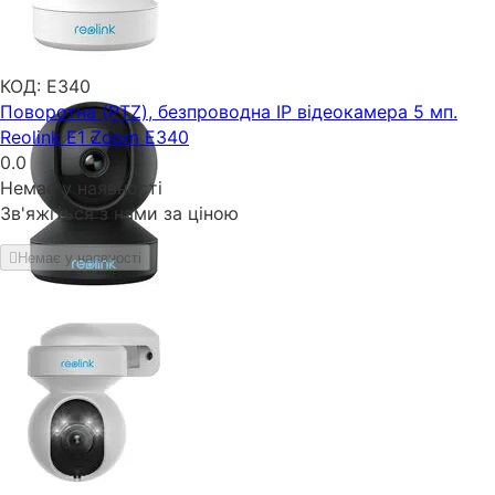
КОД:
E340
Поворотна (PTZ), безпроводна IP відеокамера 5 мп.
Reolink E1 Zoom E340
0.0
Немає у наявності
Зв'яжіться з нами за ціною
Немає у наявності