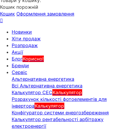
Товари у кошику:
Кошик порожній
Кошик
Оформлення замовлення
Новинки
Хіти продаж
Розпродаж
Акції
Блог
Корисно!
Бренди
Сервіс
Альтернативна енергетика
Всі Альтернативна енергетика
Калькулятор СЕС
Калькулятор
Розрахунок кількості фотоелементів для
інвертора
Калькулятор
Конфігуратор системи енергозбереження
Калькулятор рентабельності арбітражу
електроенергії