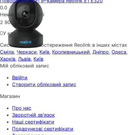
Поворотна Wi-Fi IP-камера Reolink E1 Е320
0.0
Немає у наявності
00
₴
2 900
У кошик
Системи відеоспостереження Reolink в інших містах
Сміла
,
Черкаси
,
Київ
,
Кропивницький
,
Дніпро
,
Одеса
,
Харків
,
Львів
,
Київ
Мій обліковий запис
Ввійти
Створити обліковий запис
Магазин
Про нас
Зворотній зв'язок
Наші сертифікати
Подарункові сертифікати