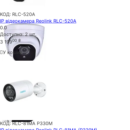
КОД:
RLC-520A
IP відеокамера Reolink RLC-520A
0.0
Доступно:
2 шт.
00
₴
3 199
У кошик
КОД:
RLC-81MA P330M
IP відеокамера Reolink RLC-81MA (P330M)