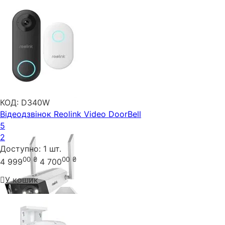
КОД:
D340W
Відеодзвінок Reolink Video DoorBell
5
2
Доступно:
1 шт.
00
₴
00
₴
4 999
4 700
У кошик