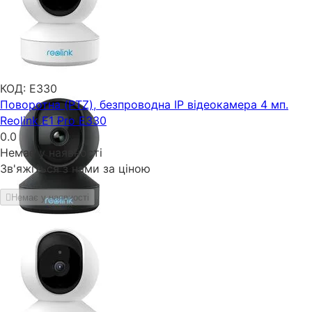
КОД:
E330
Поворотна (PTZ), безпроводна IP відеокамера 4 мп.
Reolink E1 Pro E330
0.0
Немає у наявності
Зв'яжіться з нами за ціною
Немає у наявності