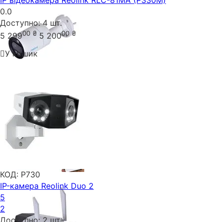
0.0
Доступно:
4 шт.
00
₴
00
₴
5 299
5 200
У кошик
КОД:
P730
IP-камера Reolink Duo 2
5
2
Доступно:
2 шт.