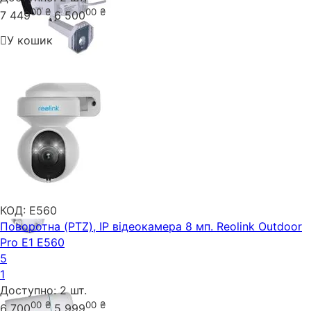
00
₴
00
₴
7 449
6 500
У кошик
КОД:
E560
Поворотна (PTZ), IP відеокамера 8 мп. Reolink Outdoor
Pro E1 E560
5
1
Доступно:
2 шт.
00
₴
00
₴
6 700
5 999