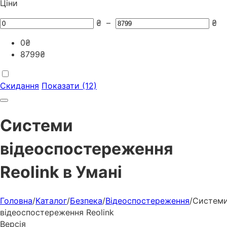
Ціни
₴
–
₴
0
₴
8799
₴
Скидання
Показати (12)
Системи
відеоспостереження
Reolink в Умані
Головна
/
Каталог
/
Безпека
/
Відеоспостереження
/
Систем
відеоспостереження Reolink
Версія