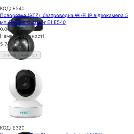
КОД:
E540
Поворотна (PTZ), безпроводна Wi-Fi IP відеокамера 5
мп. Reolink Outdoor E1 E540
0.0
Немає у наявності
00
₴
5 749
Немає у наявності
КОД:
Е320