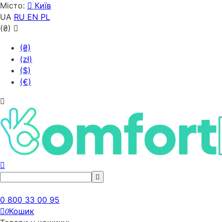
Місто:
Київ
UA
RU
EN
PL
(₴)
(₴)
(zł)
($)
(€)
0 800 33 00 95
Кошик
0