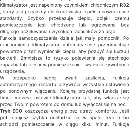
Klimatyzator jest napełniony czynnikiem chłodniczym
R32
, który jest przyjazny dla środowiska i spełnia nowoczesne
standardy. Szybko przekazuje ciepło, dzięki czemu
pomieszczenie jest chłodzone lub ogrzewane bez
długiego oczekiwania i wysokich rachunków za prąd.
Funkcja samoczyszczenia działa jak mały pomocnik. Po
uruchomieniu klimatyzator automatycznie przedmuchuje
powietrze przez wymiennik ciepła, aby pozbyć się kurzu i
bakterii. Zmniejsza to ryzyko pojawienia się stęchłego
zapachu lub pleśni w pomieszczeniu i wydłuża żywotność
urządzenia.
W przypadku nagłej awarii zasilania, funkcja
automatycznego restartu przywróci wszystkie ustawienia
po ponownym włączeniu. Kolejną przydatną funkcją jest
timer: możesz ustawić klimatyzator tak, aby włączał się
przed Twoim powrotem do domu lub wyłączał się na noc.
Tryb ECO
oszczędza energię bez utraty komfortu. Jeśl
potrzebujesz szybko ochłodzić się w upale, tryb turbo
schłodzi pomieszczenie w ciągu kilku minut. Funkcja