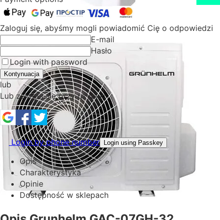
Zaloguj się, abyśmy mogli powiadomić Cię o odpowiedzi
E-mail
Hasło
Login with password
Kontynuacja
lub
Lub zaloguj się przy użyciu::
Login by phone number
Login using Passkey
Opis
Charakterystyka
Opinie
Dostępność w sklepach
Opis Grunhelm GAC-07GH-32