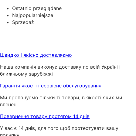
Ostatnio przeglądane
Najpopularniejsze
Sprzedaż
Швидко і якісно достявляємо
Наша компанія виконує доставку по всій Україні і
ближньому зарубіжжі
Гарантія якості і сервісне обслуговування
Ми пропонуємо тільки ті товари, в якості яких ми
впенені
Повернення товару протягом 14 днів
У вас є 14 днів, для того щоб протестувати вашу
покупку