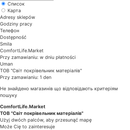
Список
Карта
Adresy sklepów
Godziny pracy
Телефон
Dostępność
Smila
ComfortLife.Market
Przy zamawianiu: w dniu płatności
Uman
ТОВ "Світ покрівельник матеріалів"
Przy zamawianiu: 1 den
Не знайдено магазинів що відповідають критеріям
пошуку
ComfortLife.Market
ТОВ "Світ покрівельник матеріалів"
Użyj dwóch palców, aby przesunąć mapę
Może Cię to zainteresuje