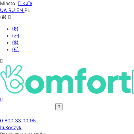
Miasto:
Київ
UA
RU
EN
PL
(₴)
(₴)
(zł)
($)
(€)
0 800 33 00 95
Koszyk
0