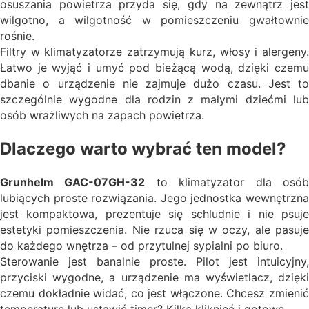
osuszania powietrza przyda się, gdy na zewnątrz jest
wilgotno, a wilgotność w pomieszczeniu gwałtownie
rośnie.
Filtry w klimatyzatorze zatrzymują kurz, włosy i alergeny.
Łatwo je wyjąć i umyć pod bieżącą wodą, dzięki czemu
dbanie o urządzenie nie zajmuje dużo czasu. Jest to
szczególnie wygodne dla rodzin z małymi dziećmi lub
osób wrażliwych na zapach powietrza.
Dlaczego warto wybrać ten model?
Grunhelm GAC-07GH-32
to klimatyzator dla osó
lubiących proste rozwiązania. Jego jednostka wewnętrzna
jest kompaktowa, prezentuje się schludnie i nie psuje
estetyki pomieszczenia. Nie rzuca się w oczy, ale pasuje
do każdego wnętrza – od przytulnej sypialni po biuro.
Sterowanie jest banalnie proste. Pilot jest intuicyjny,
przyciski wygodne, a urządzenie ma wyświetlacz, dzięki
czemu dokładnie widać, co jest włączone. Chcesz zmienić
temperaturę lub ustawić timer? Kilka kliknięć i gotowe.