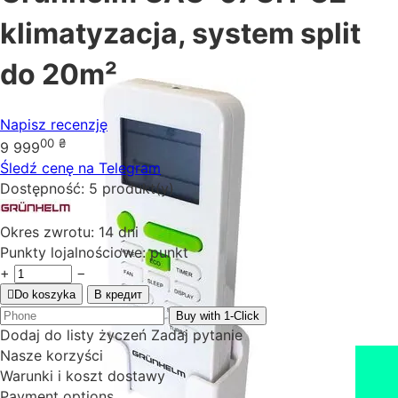
klimatyzacja, system split
do 20m²
Napisz recenzję
00
₴
9 999
Śledź cenę na Telegram
Dostępność:
5 produkt(y)
Okres zwrotu:
14 dni
Punkty lojalnościowe:
punkt
+
−
Do koszyka
В кредит
Buy with 1-Click
Dodaj do listy życzeń
Zadaj pytanie
Nasze korzyści
Warunki i koszt dostawy
Payment options