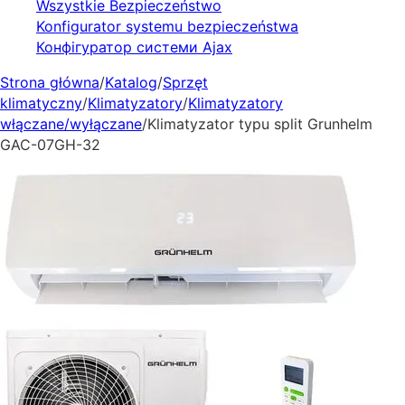
Wszystkie Bezpieczeństwo
Konfigurator systemu bezpieczeństwa
Конфігуратор системи Ajax
Strona główna
/
Katalog
/
Sprzęt
klimatyczny
/
Klimatyzatory
/
Klimatyzatory
włączane/wyłączane
/
Klimatyzator typu split Grunhelm
GAC-07GH-32