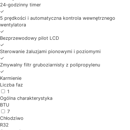
24-godzinny timer
✓
5 prędkości i automatyczna kontrola wewnętrznego
wentylatora
✓
Bezprzewodowy pilot LCD
✓
Sterowanie żaluzjami pionowymi i poziomymi
✓
Zmywalny filtr gruboziarnisty z polipropylenu
✓
Karmienie
Liczba faz
1
Ogólna charakterystyka
BTU
7
Chłodziwo
R32