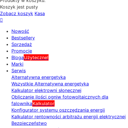
Produkty w koszyku:
Koszyk jest pusty
Zobacz koszyk
Kasa
Nowość
Bestsellery
Sprzedaż
Promocje
Bloga
Użyteczne!
Marki
Serwis
Alternatywna energetyka
Wszystkie Alternatywna energetyka
Kalkulator elektrowni słonecznej
Obliczanie ilości ogniw fotowoltaicznych dla
falownika
Kalkulator
Konfigurator systemu oszczędzania energii
Kalkulator rentowności arbitrażu energii elektrycznej
Bezpieczeństwo