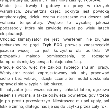
Model jest trwały i gotowy do pracy w różnych
warunkach. Zewnętrzna część pokryta jest powłoką
antykorozyjną, dzięki czemu niestraszne mu deszcz ani
wahania temperatury. Wnętrze to wysokiej jakości
podzespoły, które nie zawiodą nawet po wielu latach
eksploatacji.
Chociaż klimatyzator nie jest inwerterem, nie zrujnuje
rachunków za prąd.
Tryb ECO
pozwala zaoszczędzi
jeszcze więcej, co jest korzystne dla portfela. W
przypadku małego pomieszczenia, to rozsądny
kompromis między ceną a funkcjonalnością.
Pracuje cicho, więc nie zakłóci Twojego snu ani pracy.
Wentylator został zaprojektowany tak, aby pracować
cicho i bez wibracji, dzięki czemu ten model doskonale
sprawdzi się w sypialni lub biurze.
Klimatyzator jest wszechstronny: chłodzi latem, ogrzewa
jesienią i wiosną, a także odświeża powietrze, gdy trzeba
je po prostu przewietrzyć. Niestraszne mu ani upały, ani
lekkie zimno, dlatego nadaje się do użytku przez cały rok.