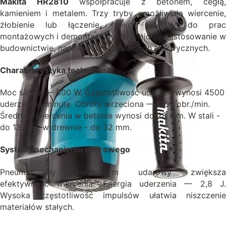
Makita HR2810
współpracuje z betonem, cegłą
kamieniem i metalem. Trzy tryby umożliwiają wiercenie,
żłobienie lub łączenie funkcji. Idealny do prac
montażowych i demontażowych. Znajduje zastosowanie w
budownictwie, naprawach i instalacjach elektrycznych.
Charakterystyka techniczna
Moc silnika — 800 W. Częstotliwość uderzeń wynosi 4500
uderzeń na minutę. Obroty wrzeciona — 1100 obr./min.
Średnica wiercenia w betonie wynosi do 28 mm. W stali -
do 13 mm, w drewnie - do 32 mm.
System mechanizmu udarowego
Pneumatyczny mechanizm udarowy zwiększa
efektywność wiercenia. Energia uderzenia — 2,8 J.
Wysoka częstotliwość impulsów ułatwia niszczenie
materiałów stałych.