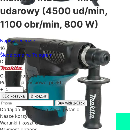
udarowy (4500 ud/min,
1100 obr/min, 800 W)
Napisz recenzję
00
₴
16 858
Śledź cenę na Telegram
Dostępność:
5 produkt(y)
Okres zwrotu:
14 dni
Punkty lojalnościowe:
punkt
+
−
Do koszyka
В кредит
Buy with 1-Click
Dodaj do listy życzeń
Zadaj pytanie
Nasze korzyści
Warunki i koszt dostawy
Payment options