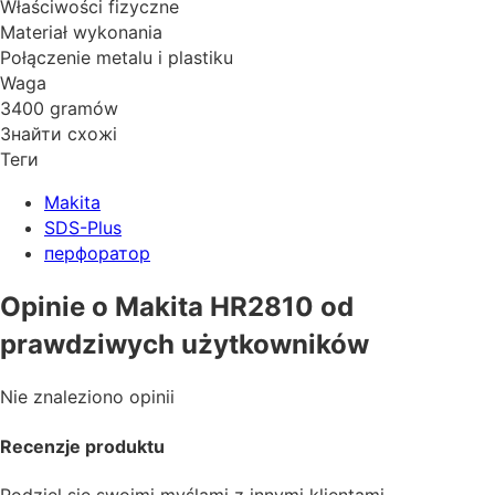
Właściwości fizyczne
Materiał wykonania
Połączenie metalu i plastiku
Waga
3400 gramów
Знайти схожі
Теги
Makita
SDS-Plus
перфоратор
Opinie o Makita HR2810 od
prawdziwych użytkowników
Nie znaleziono opinii
Recenzje produktu
Podziel się swoimi myślami z innymi klientami