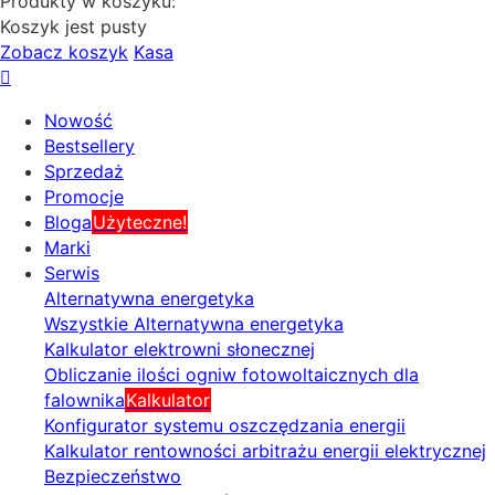
Produkty w koszyku:
Koszyk jest pusty
Zobacz koszyk
Kasa
Nowość
Bestsellery
Sprzedaż
Promocje
Bloga
Użyteczne!
Marki
Serwis
Alternatywna energetyka
Wszystkie Alternatywna energetyka
Kalkulator elektrowni słonecznej
Obliczanie ilości ogniw fotowoltaicznych dla
falownika
Kalkulator
Konfigurator systemu oszczędzania energii
Kalkulator rentowności arbitrażu energii elektrycznej
Bezpieczeństwo