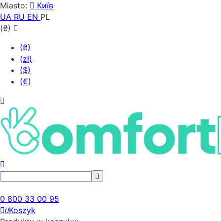
Miasto:
Київ
UA
RU
EN
PL
(₴)
(₴)
(zł)
($)
(€)
0 800 33 00 95
Koszyk
0