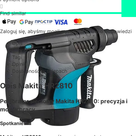
Find similar
Zaloguj się, abyśmy mogli powiadomić Cię o odpowiedzi
Opis
Charakterystyka
Tagi
Opinie
Dostępność w sklepach
Opis Makita HR2810
Perforator sieciowy Makita HR2810: precyzja i
moc w pracy
Spotkanie