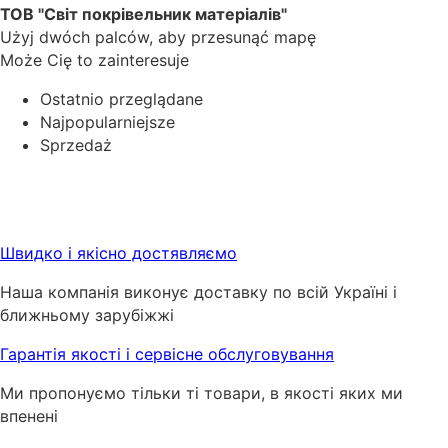
ТОВ "Світ покрівельник матеріалів"
Użyj dwóch palców, aby przesunąć mapę
Może Cię to zainteresuje
Ostatnio przeglądane
Najpopularniejsze
Sprzedaż
Швидко і якісно достявляємо
Наша компанія виконує доставку по всій Україні і
ближньому зарубіжжі
Гарантія якості і сервісне обслуговування
Ми пропонуємо тільки ті товари, в якості яких ми
впенені