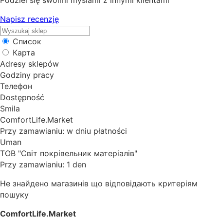
Napisz recenzję
Список
Карта
Adresy sklepów
Godziny pracy
Телефон
Dostępność
Smila
ComfortLife.Market
Przy zamawianiu: w dniu płatności
Uman
ТОВ "Світ покрівельник матеріалів"
Przy zamawianiu: 1 den
Не знайдено магазинів що відповідають критеріям
пошуку
ComfortLife.Market