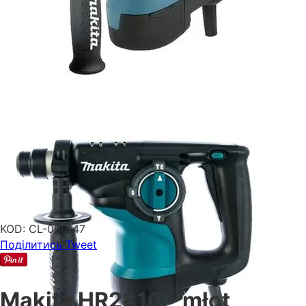
KOD:
CL-000147
Поділитись
Tweet
Makita HR2810 - młot