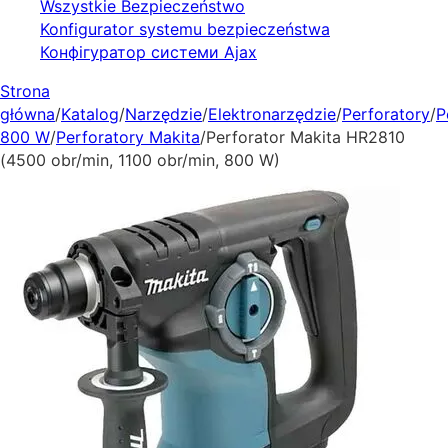
Wszystkie Bezpieczeństwo
Konfigurator systemu bezpieczeństwa
Конфігуратор системи Ajax
Strona
główna
/
Katalog
/
Narzędzie
/
Elektronarzędzie
/
Perforatory
/
P
800 W
/
Perforatory Makita
/
Perforator Makita HR2810
(4500 obr/min, 1100 obr/min, 800 W)