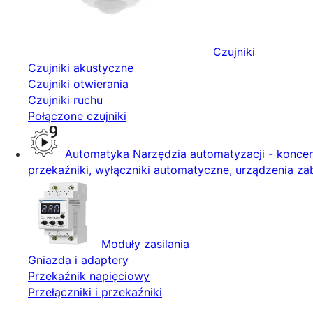
Czujniki
Czujniki akustyczne
Czujniki otwierania
Czujniki ruchu
Połączone czujniki
Automatyka
Narzędzia automatyzacji - koncent
przekaźniki, wyłączniki automatyczne, urządzenia zab
Moduły zasilania
Gniazda i adaptery
Przekaźnik napięciowy
Przełączniki i przekaźniki