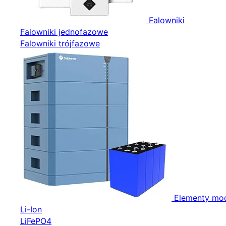
Falowniki
Falowniki jednofazowe
Falowniki trójfazowe
Elementy mo
Li-Ion
LiFePO4