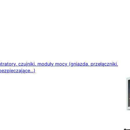
ratory, czujniki. moduły mocy (gniazda, przełączniki,
ezpieczające...)