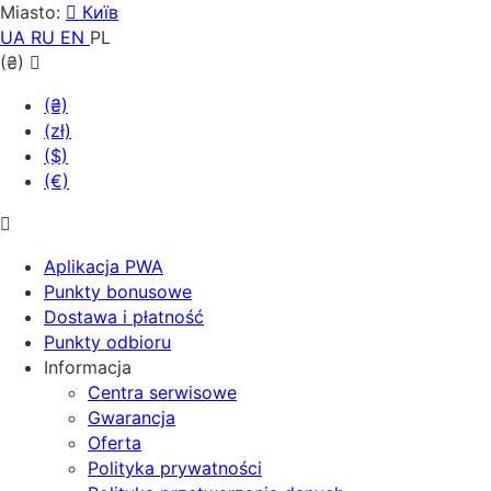
Miasto:
Київ
UA
RU
EN
PL
(₴)
(₴)
(zł)
($)
(€)
Aplikacja PWA
Punkty bonusowe
Dostawa i płatność
Punkty odbioru
Informacja
Centra serwisowe
Gwarancja
Oferta
Polityka prywatności