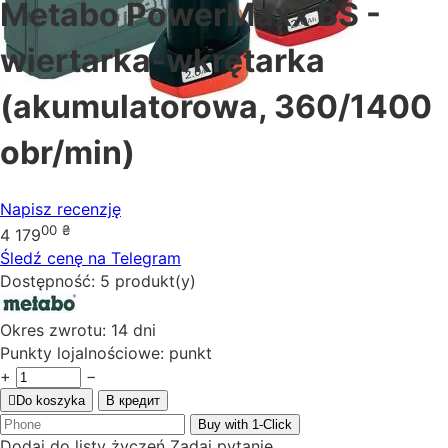
Metabo PowerMaxx BS -
wiertarka-wkrętarka
(akumulatorowa, 360/1400
obr/min)
Napisz recenzję
00
₴
4 179
Śledź cenę na Telegram
Dostępność:
5 produkt(y)
Okres zwrotu:
14 dni
Punkty lojalnościowe:
punkt
+
−
Do koszyka
В кредит
Buy with 1-Click
Dodaj do listy życzeń
Zadaj pytanie