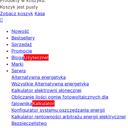
Produkty w koszyku:
Koszyk jest pusty
Zobacz koszyk
Kasa
Nowość
Bestsellery
Sprzedaż
Promocje
Bloga
Użyteczne!
Marki
Serwis
Alternatywna energetyka
Wszystkie Alternatywna energetyka
Kalkulator elektrowni słonecznej
Obliczanie ilości ogniw fotowoltaicznych dla
falownika
Kalkulator
Konfigurator systemu oszczędzania energii
Kalkulator rentowności arbitrażu energii elektrycznej
Bezpieczeństwo