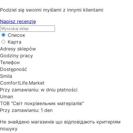
Podziel się swoimi myślami z innymi klientami
Napisz recenzję
Список
Карта
Adresy sklepów
Godziny pracy
Телефон
Dostępność
Smila
ComfortLife.Market
Przy zamawianiu: w dniu płatności
Uman
ТОВ "Світ покрівельник матеріалів"
Przy zamawianiu: 1 den
Не знайдено магазинів що відповідають критеріям
пошуку