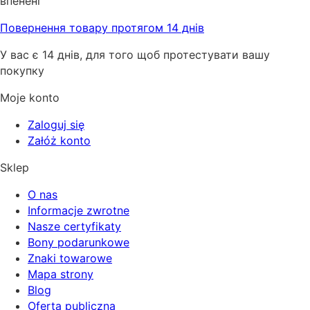
впенені
Повернення товару протягом 14 днів
У вас є 14 днів, для того щоб протестувати вашу
покупку
Moje konto
Zaloguj się
Załóż konto
Sklep
O nas
Informacje zwrotne
Nasze certyfikaty
Bony podarunkowe
Znaki towarowe
Mapa strony
Blog
Oferta publiczna