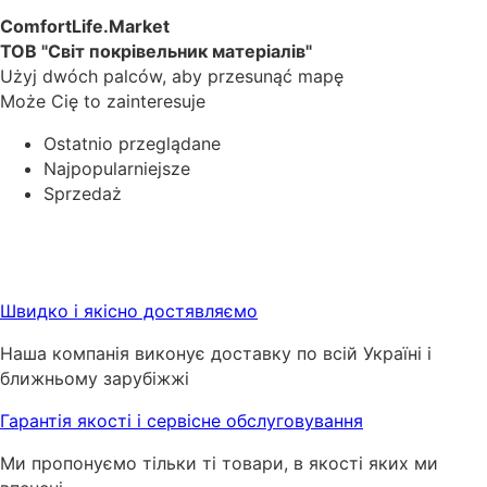
ComfortLife.Market
ТОВ "Світ покрівельник матеріалів"
Użyj dwóch palców, aby przesunąć mapę
Może Cię to zainteresuje
Ostatnio przeglądane
Najpopularniejsze
Sprzedaż
Швидко і якісно достявляємо
Наша компанія виконує доставку по всій Україні і
ближньому зарубіжжі
Гарантія якості і сервісне обслуговування
Ми пропонуємо тільки ті товари, в якості яких ми