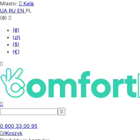
Miasto:
Київ
UA
RU
EN
PL
(₴)
(₴)
(zł)
($)
(€)
0 800 33 00 95
Koszyk
0