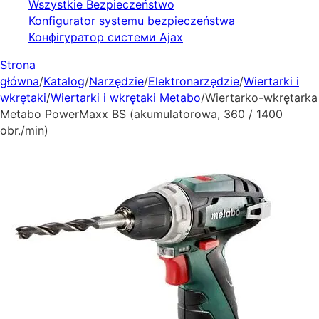
Wszystkie Bezpieczeństwo
Konfigurator systemu bezpieczeństwa
Конфігуратор системи Ajax
Strona
główna
/
Katalog
/
Narzędzie
/
Elektronarzędzie
/
Wiertarki i
wkrętaki
/
Wiertarki i wkrętaki Metabo
/
Wiertarko-wkrętarka
Metabo PowerMaxx BS (akumulatorowa, 360 / 1400
obr./min)