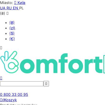
Miasto:
Київ
UA
RU
EN
PL
(₴)
(₴)
(zł)
($)
(€)
0 800 33 00 95
Koszyk
0