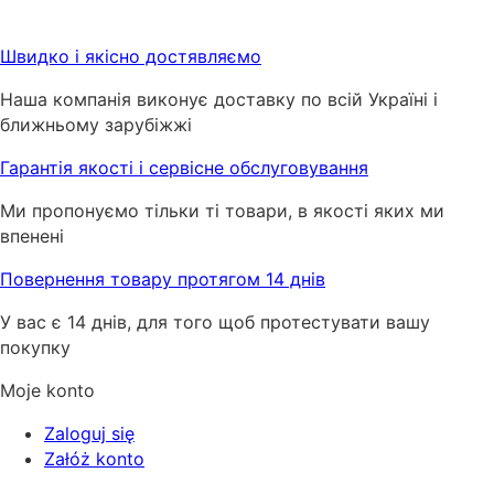
Швидко і якісно достявляємо
Наша компанія виконує доставку по всій Україні і
ближньому зарубіжжі
Гарантія якості і сервісне обслуговування
Ми пропонуємо тільки ті товари, в якості яких ми
впенені
Повернення товару протягом 14 днів
У вас є 14 днів, для того щоб протестувати вашу
покупку
Moje konto
Zaloguj się
Załóż konto