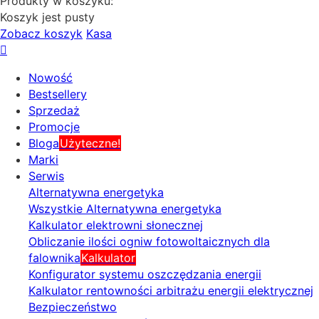
Produkty w koszyku:
Koszyk jest pusty
Zobacz koszyk
Kasa
Nowość
Bestsellery
Sprzedaż
Promocje
Bloga
Użyteczne!
Marki
Serwis
Alternatywna energetyka
Wszystkie Alternatywna energetyka
Kalkulator elektrowni słonecznej
Obliczanie ilości ogniw fotowoltaicznych dla
falownika
Kalkulator
Konfigurator systemu oszczędzania energii
Kalkulator rentowności arbitrażu energii elektrycznej
Bezpieczeństwo