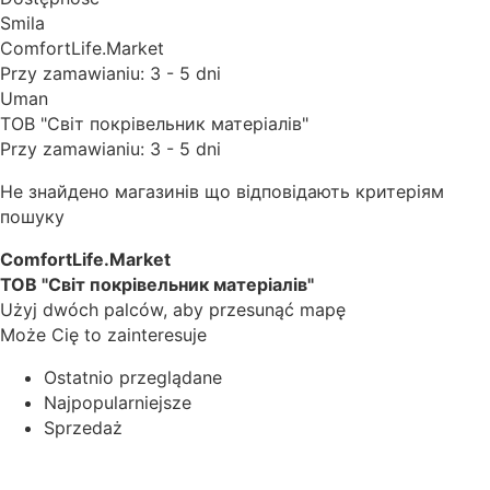
Smila
ComfortLife.Market
Przy zamawianiu: 3 - 5 dni
Uman
ТОВ "Світ покрівельник матеріалів"
Przy zamawianiu: 3 - 5 dni
Не знайдено магазинів що відповідають критеріям
пошуку
ComfortLife.Market
ТОВ "Світ покрівельник матеріалів"
Użyj dwóch palców, aby przesunąć mapę
Może Cię to zainteresuje
Ostatnio przeglądane
Najpopularniejsze
Sprzedaż