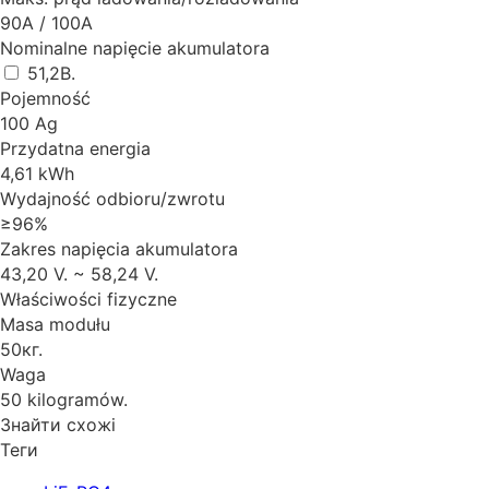
90A / 100A
Nominalne napięcie akumulatora
51,2B.
Pojemność
100 Ag
Przydatna energia
4,61 kWh
Wydajność odbioru/zwrotu
≥96%
Zakres napięcia akumulatora
43,20 V. ~ 58,24 V.
Właściwości fizyczne
Masa modułu
50кг.
Waga
50 kilogramów.
Знайти схожі
Теги