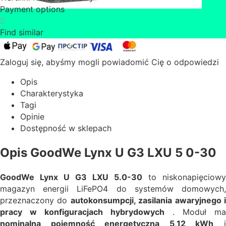
Payment options
Find similar
Zaloguj się, abyśmy mogli powiadomić Cię o odpowiedzi
Opis
Charakterystyka
Tagi
Opinie
Dostępność w sklepach
Opis GoodWe Lynx U G3 LXU 5 0-30
GoodWe Lynx U G3 LXU 5.0-30
to niskonapięciowy
magazyn energii LiFePO4 do systemów domowych,
przeznaczony do
autokonsumpcji, zasilania awaryjnego 
pracy w konfiguracjach hybrydowych
. Moduł ma
nominalną pojemność energetyczną 5,12 kWh