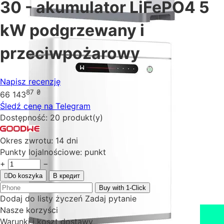
30 - akumulator LiFePO4 5
kW podgrzewany i
przeciwpożarowy
Napisz recenzję
87
₴
66 143
Śledź cenę na Telegram
Dostępność:
20 produkt(y)
Okres zwrotu:
14 dni
Punkty lojalnościowe:
punkt
+
−
Do koszyka
В кредит
Buy with 1-Click
Dodaj do listy życzeń
Zadaj pytanie
Nasze korzyści
Warunki i koszt dostawy