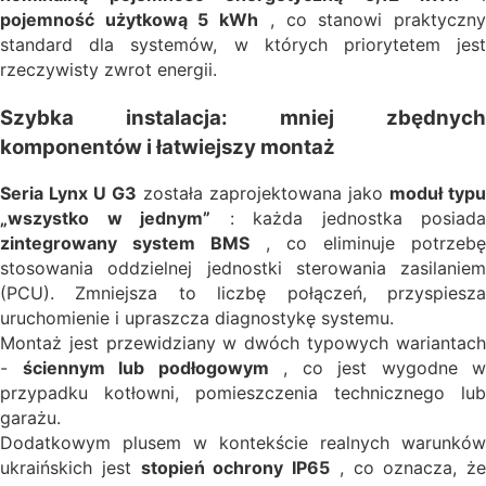
pojemność użytkową 5 kWh
, co stanowi praktyczn
standard dla systemów, w których priorytetem jest
rzeczywisty zwrot energii.
Szybka instalacja: mniej zbędnych
komponentów i łatwiejszy montaż
Seria Lynx U G3
została zaprojektowana jako
moduł typu
„wszystko w jednym”
: każda jednostka posiada
zintegrowany system BMS
, co eliminuje potrzebę
stosowania oddzielnej jednostki sterowania zasilaniem
(PCU). Zmniejsza to liczbę połączeń, przyspiesza
uruchomienie i upraszcza diagnostykę systemu.
Montaż jest przewidziany w dwóch typowych wariantach
-
ściennym lub podłogowym
, co jest wygodne w
przypadku kotłowni, pomieszczenia technicznego lub
garażu.
Dodatkowym plusem w kontekście realnych warunków
ukraińskich jest
stopień ochrony IP65
, co oznacza, że