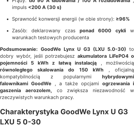
Prądy:
do 90 A ładowania / 100 A rozładowania
impuls
<200 A (30 s)
Sprawność konwersji energii (w obie strony):
≥96%
Zasób: deklarowany czas
ponad 6000 cykli
warunkach testowych producenta
Podsumowanie:
GoodWe Lynx U G3 (LXU 5.0-30)
to
dobry wybór, jeśli potrzebujesz
akumulatora LiFePO4 
pojemności 5 kWh z łatwą instalacją
, możliwości
równoległego skalowania do 150 kWh
, oficjaln
kompatybilnością z popularnymi
hybrydowymi
falownikami GoodWe
, a także opcjami
ogrzewania i
gaszenia aerozolem,
co zwiększa niezawodność 
rzeczywistych warunkach pracy.
Charakterystyka GoodWe Lynx U G3
LXU 5 0-30