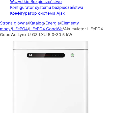
Wszystkie Bezpieczeństwo
Konfigurator systemu bezpieczeństwa
Конфігуратор системи Ajax
Strona główna
/
Katalog
/
Energia
/
Elementy
mocy
/
LiFePO4
/
LiFePO4 GoodWe
/
Akumulator LiFePO4
GoodWe Lynx U G3 LXU 5 0-30 5 kW