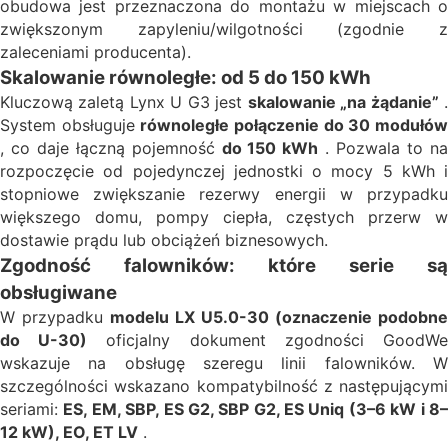
obudowa jest przeznaczona do montażu w miejscach o
zwiększonym zapyleniu/wilgotności (zgodnie z
zaleceniami producenta).
Skalowanie równoległe: od 5 do 150 kWh
Kluczową zaletą Lynx U G3 jest
skalowanie „na żądanie”
System obsługuje
równoległe połączenie do 30 modułó
, co daje łączną pojemność
do 150 kWh
. Pozwala to n
rozpoczęcie od pojedynczej jednostki o mocy 5 kWh i
stopniowe zwiększanie rezerwy energii w przypadku
większego domu, pompy ciepła, częstych przerw w
dostawie prądu lub obciążeń biznesowych.
Zgodność falowników: które serie są
obsługiwane
W przypadku
modelu LX U5.0-30 (oznaczenie podobne
do U-30)
oficjalny dokument zgodności GoodW
wskazuje na obsługę szeregu linii falowników. W
szczególności wskazano kompatybilność z następującymi
seriami:
ES, EM, SBP, ES G2, SBP G2, ES Uniq (3–6 kW i 8
12 kW), EO, ET LV
.