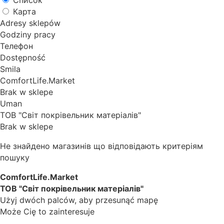
Список
Карта
Adresy sklepów
Godziny pracy
Телефон
Dostępność
Smila
ComfortLife.Market
Brak w sklepe
Uman
ТОВ "Світ покрівельник матеріалів"
Brak w sklepe
Не знайдено магазинів що відповідають критеріям
пошуку
ComfortLife.Market
ТОВ "Світ покрівельник матеріалів"
Użyj dwóch palców, aby przesunąć mapę
Może Cię to zainteresuje