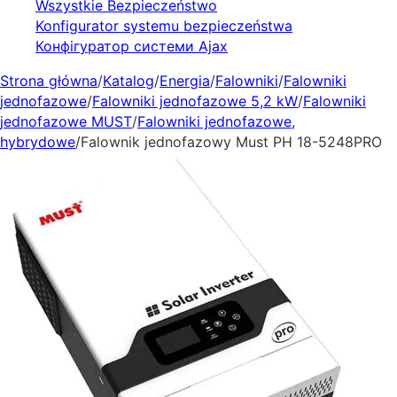
Wszystkie Bezpieczeństwo
Konfigurator systemu bezpieczeństwa
Конфігуратор системи Ajax
Strona główna
/
Katalog
/
Energia
/
Falowniki
/
Falowniki
jednofazowe
/
Falowniki jednofazowe 5,2 kW
/
Falowniki
jednofazowe MUST
/
Falowniki jednofazowe,
hybrydowe
/
Falownik jednofazowy Must PH 18-5248PRO