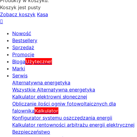
Produkty w koszyku:
Koszyk jest pusty
Zobacz koszyk
Kasa
Nowość
Bestsellery
Sprzedaż
Promocje
Bloga
Użyteczne!
Marki
Serwis
Alternatywna energetyka
Wszystkie Alternatywna energetyka
Kalkulator elektrowni słonecznej
Obliczanie ilości ogniw fotowoltaicznych dla
falownika
Kalkulator
Konfigurator systemu oszczędzania energii
Kalkulator rentowności arbitrażu energii elektrycznej
Bezpieczeństwo