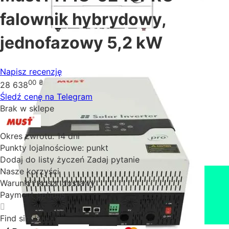
falownik hybrydowy,
jednofazowy 5,2 kW
Napisz recenzję
00
₴
28 638
Śledź cenę na Telegram
Brak w sklepe
Okres zwrotu:
14 dni
Punkty lojalnościowe:
punkt
Dodaj do listy życzeń
Zadaj pytanie
Nasze korzyści
Warunki i koszt dostawy
Payment options
Find similar