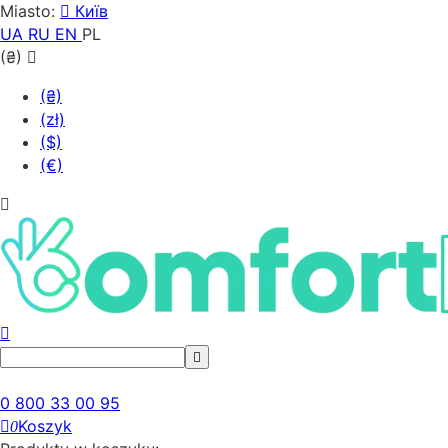
Miasto:
Київ
UA
RU
EN
PL
(₴)
(₴)
(zł)
($)
(€)
0 800 33 00 95
Koszyk
0