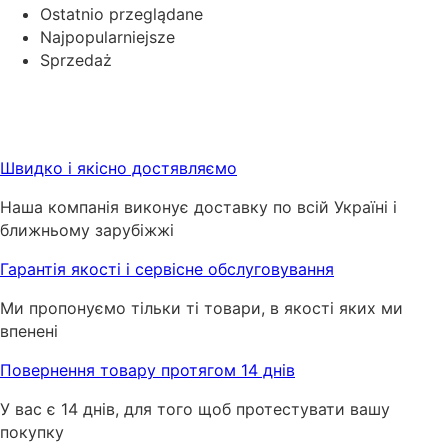
Ostatnio przeglądane
Najpopularniejsze
Sprzedaż
Швидко і якісно достявляємо
Наша компанія виконує доставку по всій Україні і
ближньому зарубіжжі
Гарантія якості і сервісне обслуговування
Ми пропонуємо тільки ті товари, в якості яких ми
впенені
Повернення товару протягом 14 днів
У вас є 14 днів, для того щоб протестувати вашу
покупку