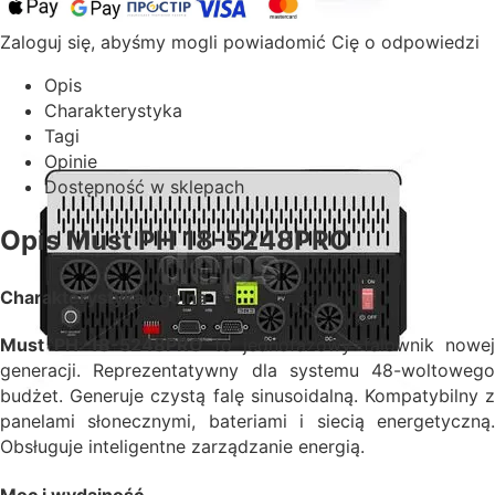
Zaloguj się, abyśmy mogli powiadomić Cię o odpowiedzi
Opis
Charakterystyka
Tagi
Opinie
Dostępność w sklepach
Opis Must PH 18-5248PRO
Charakterystyka ogólna
Must PH 18-5248PRO
to jednofazowy falownik nowe
generacji. Reprezentatywny dla systemu 48-woltowego
budżet. Generuje czystą falę sinusoidalną. Kompatybilny z
panelami słonecznymi, bateriami i siecią energetyczną.
Obsługuje inteligentne zarządzanie energią.