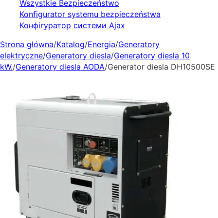
Wszystkie Bezpieczeństwo
Konfigurator systemu bezpieczeństwa
Конфігуратор системи Ajax
Strona główna
/
Katalog
/
Energia
/
Generatory
elektryczne
/
Generatory diesla
/
Generatory diesla 10
kW.
/
Generatory diesla AODA
/
Generator diesla DH10500SE