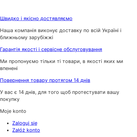
Швидко і якісно достявляємо
Наша компанія виконує доставку по всій Україні і
ближньому зарубіжжі
Гарантія якості і сервісне обслуговування
Ми пропонуємо тільки ті товари, в якості яких ми
впенені
Повернення товару протягом 14 днів
У вас є 14 днів, для того щоб протестувати вашу
покупку
Moje konto
Zaloguj się
Załóż konto