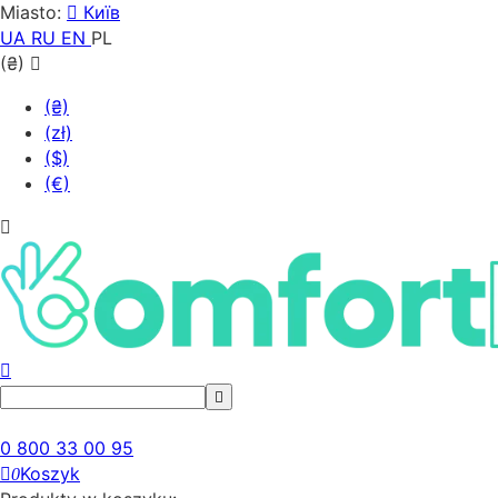
Miasto:
Київ
UA
RU
EN
PL
(₴)
(₴)
(zł)
($)
(€)
0 800 33 00 95
Koszyk
0