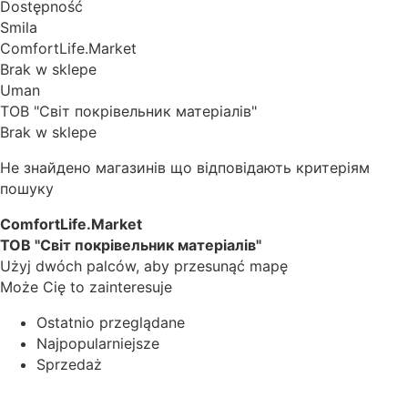
Dostępność
Smila
ComfortLife.Market
Brak w sklepe
Uman
ТОВ "Світ покрівельник матеріалів"
Brak w sklepe
Не знайдено магазинів що відповідають критеріям
пошуку
ComfortLife.Market
ТОВ "Світ покрівельник матеріалів"
Użyj dwóch palców, aby przesunąć mapę
Może Cię to zainteresuje
Ostatnio przeglądane
Najpopularniejsze
Sprzedaż