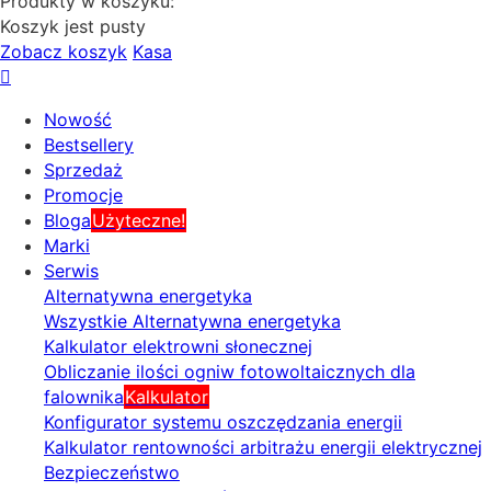
Produkty w koszyku:
Koszyk jest pusty
Zobacz koszyk
Kasa
Nowość
Bestsellery
Sprzedaż
Promocje
Bloga
Użyteczne!
Marki
Serwis
Alternatywna energetyka
Wszystkie Alternatywna energetyka
Kalkulator elektrowni słonecznej
Obliczanie ilości ogniw fotowoltaicznych dla
falownika
Kalkulator
Konfigurator systemu oszczędzania energii
Kalkulator rentowności arbitrażu energii elektrycznej
Bezpieczeństwo