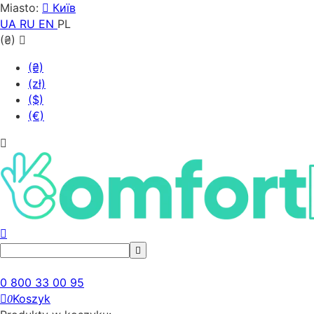
Miasto:
Київ
UA
RU
EN
PL
(₴)
(₴)
(zł)
($)
(€)
0 800 33 00 95
Koszyk
0