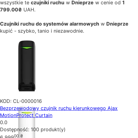
wszystkie te
czujniki ruchu
w
Dnieprze
w cenie od
1
799.00₴
UAH.
Czujniki ruchu do systemów alarmowych
w
Dnieprze
kupić - szybko, tanio i niezawodnie.
KOD:
CL-0000016
Bezprzewodowy czujnik ruchu kierunkowego Ajax
MotionProtect Curtain
0.0
Dostępność:
100 produkt(y)
00
₴
6 999