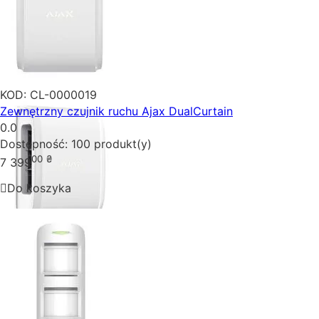
KOD:
CL-0000019
Zewnętrzny czujnik ruchu Ajax DualCurtain
0.0
Dostępność:
100 produkt(y)
00
₴
7 399
Do koszyka