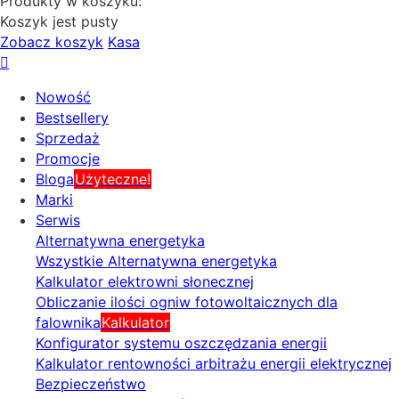
Produkty w koszyku:
Koszyk jest pusty
Zobacz koszyk
Kasa
Nowość
Bestsellery
Sprzedaż
Promocje
Bloga
Użyteczne!
Marki
Serwis
Alternatywna energetyka
Wszystkie Alternatywna energetyka
Kalkulator elektrowni słonecznej
Obliczanie ilości ogniw fotowoltaicznych dla
falownika
Kalkulator
Konfigurator systemu oszczędzania energii
Kalkulator rentowności arbitrażu energii elektrycznej
Bezpieczeństwo