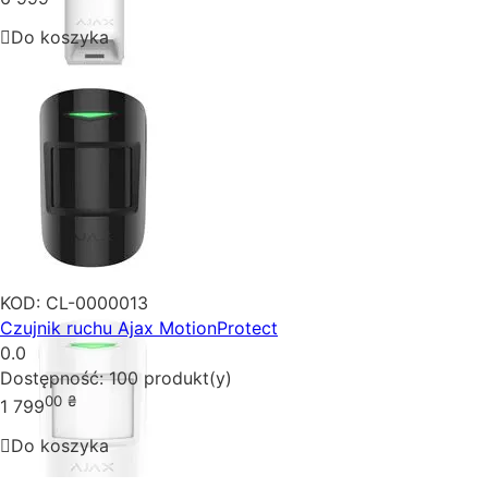
Do koszyka
KOD:
CL-0000013
Czujnik ruchu Ajax MotionProtect
0.0
Dostępność:
100 produkt(y)
00
₴
1 799
Do koszyka