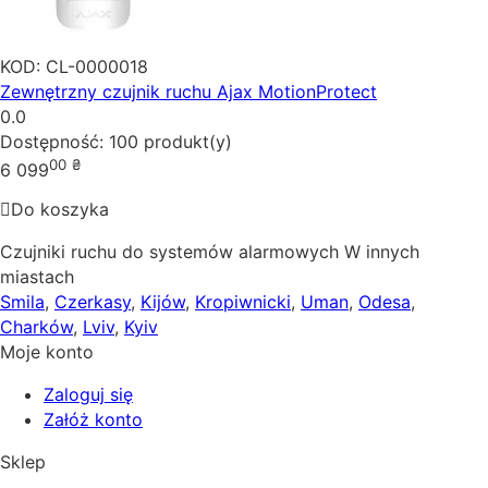
KOD:
CL-0000018
Zewnętrzny czujnik ruchu Ajax MotionProtect
0.0
Dostępność:
100 produkt(y)
00
₴
6 099
Do koszyka
Czujniki ruchu do systemów alarmowych W innych
miastach
Smila
,
Czerkasy
,
Kijów
,
Kropiwnicki
,
Uman
,
Odesa
,
Charków
,
Lviv
,
Kyiv
Moje konto
Zaloguj się
Załóż konto
Sklep