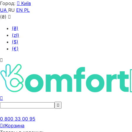
Город:
Київ
UA
RU
EN
PL
(₴)
(₴)
(zł)
($)
(€)
0 800 33 00 95
Корзина
0