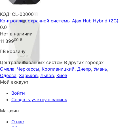
КОД:
CL-0000011
Контроллер охранной системы Ajax Hub Hybrid (2G)
0.0
Нет в наличии
00
₴
11 899
В корзину
Централи охранных систем В других городах
Смела
,
Черкассы
,
Кропивницкий
,
Днепр
,
Умань
,
Одесса
,
Харьков
,
Львов
,
Киев
Мой аккаунт
Войти
Создать учетную запись
Магазин
О нас