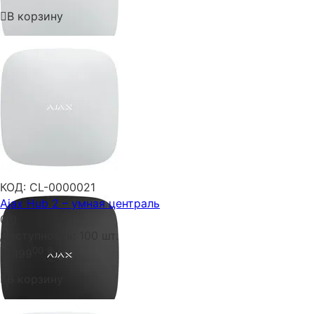
В корзину
КОД:
CL-0000021
Ajax Hub 2 – умная централь
0.0
Доступность:
100 шт.
00
₴
11 199
В корзину