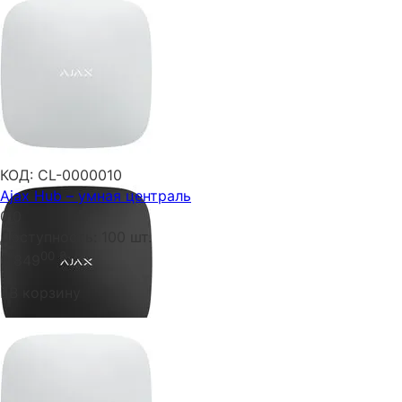
КОД:
CL-0000010
Ajax Hub – умная централь
0.0
Доступность:
100 шт.
00
₴
6 849
В корзину