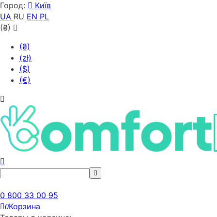
Город:
Київ
UA
RU
EN
PL
(₴)
(₴)
(zł)
($)
(€)
0 800 33 00 95
Корзина
0