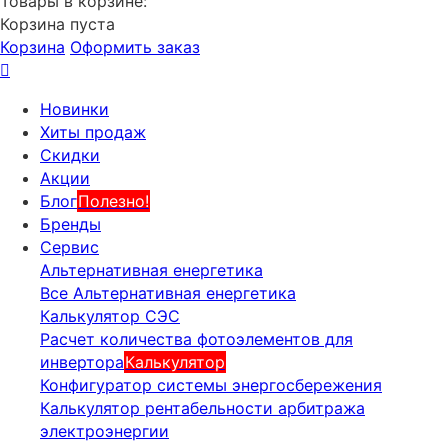
Товары в корзине:
Корзина пуста
Корзина
Оформить заказ
Новинки
Хиты продаж
Скидки
Акции
Блог
Полезно!
Бренды
Сервис
Альтернативная енергетика
Все Альтернативная енергетика
Калькулятор СЭС
Расчет количества фотоэлементов для
инвертора
Калькулятор
Конфигуратор системы энергосбережения
Калькулятор рентабельности арбитража
электроэнергии