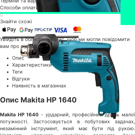
Терміни та вартість доставки
Способи оплати
Знайти схожі
Увійдіть в обліковий запис, щоб ми могли повідомити
вам про відповідь
Опис
Характеристики
Теги
Відгуки
Наявність в магазинах
Опис Makita HP 1640
Makita HP 1640
- урдарний, професійний дриль мало
потужності. Застосовується в побутових задачах,
незамінний інструмент, який має бути під рукою.