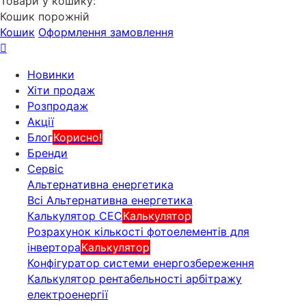
Товари у кошику:
Кошик порожній
Кошик
Оформлення замовлення
Новинки
Хіти продаж
Розпродаж
Акції
Блог
Корисно!
Бренди
Сервіс
Альтернативна енергетика
Всі Альтернативна енергетика
Калькулятор СЕС
Калькулятор
Розрахунок кількості фотоелементів для
інвертора
Калькулятор
Конфігуратор системи енергозбереження
Калькулятор рентабельності арбітражу
електроенергії