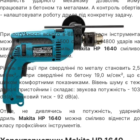
Наявність ударного механізму дозволяє йому
працювати з бетоном та металами. А контроль обертів
- налаштовувати роботу дриля під конкретну задачу.
При потужності всього в 680 Вт., патрон інструмента
може здійснювати до 2500 обертів иа
44800 ударів на
хвилину. Через що дриль
Makita HP 1640
смілив
можна назвати економічним.
Рівень вібрації при свердлінні по металу становить 2,5
м/сек², а при свердлінні по бетону 19,0 м/сек², що є
цілком комфортними показниками. Вівень шуму є теж
доволі пристойним і складає: звукова потужність - 103
dB(a), звуковий тиск - 92 dB(a).
Отже, не дивлячись на потужність, ударний
дриль
Makita HP 1640
можна сміливо віднести д
класу профксійних інструментів.