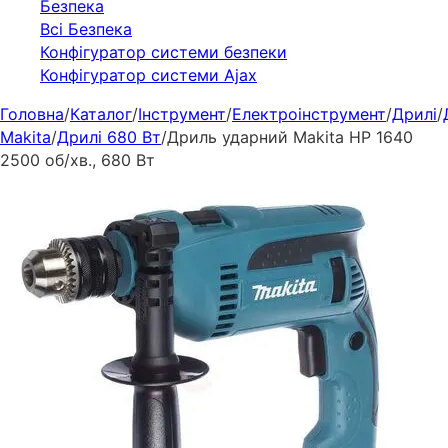
Безпека
Всі Безпека
Конфігуратор системи безпеки
Конфігуратор системи Ajax
Головна
/
Каталог
/
Інструмент
/
Електроінструмент
/
Дрилі
/
Makita
/
Дрилі 680 Вт
/
Дриль ударний Makita HP 1640
2500 об/хв., 680 Вт