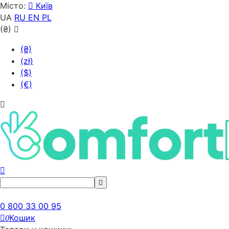
Місто:
Київ
UA
RU
EN
PL
(₴)
(₴)
(zł)
($)
(€)
0 800 33 00 95
Кошик
0