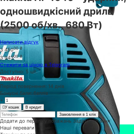
одношвидкісний дриль
(2500 об/хв., 680 Вт)
Написати відгук
00
₴
3 450
00
₴
3 943
Стежити за ціною в Telegram
Доступно:
5 шт.
Період повернення:
14 днів
Бонусні бали:
баллів
+
−
У кошик
В кредит
Замовлення в 1 клік
Додати до переліку побажань
Задати питання
Наші переваги